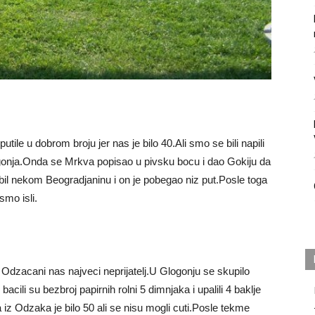
ile u dobrom broju jer nas je bilo 40.Ali smo se bili napili
ogonja.Onda se Mrkva popisao u pivsku bocu i dao Gokiju da
obil nekom Beogradjaninu i on je pobegao niz put.Posle toga
mo isli.
cani nas najveci neprijatelj.U Glogonju se skupilo
 bacili su bezbroj papirnih rolni 5 dimnjaka i upalili 4 baklje
iz Odzaka je bilo 50 ali se nisu mogli cuti.Posle tekme