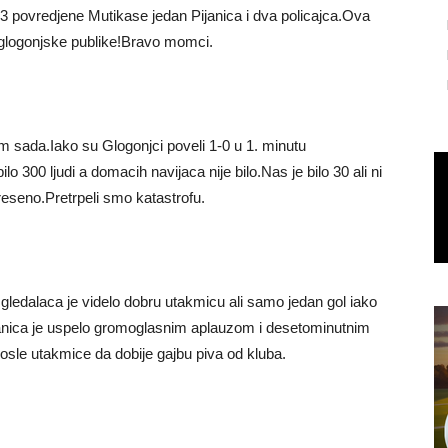
 3 povredjene Mutikase jedan Pijanica i dva policajca.Ova
 glogonjske publike!Bravo momci.
m sada.Iako su Glogonjci poveli 1-0 u 1. minutu
o 300 ljudi a domacih navijaca nije bilo.Nas je bilo 30 ali ni
reseno.Pretrpeli smo katastrofu.
gledalaca je videlo dobru utakmicu ali samo jedan gol iako
janica je uspelo gromoglasnim aplauzom i desetominutnim
sle utakmice da dobije gajbu piva od kluba.