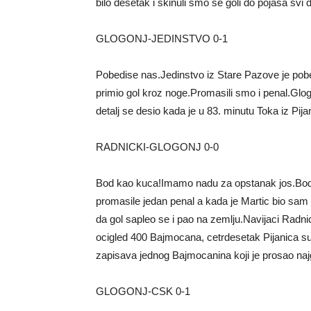
bilo desetak i skinuli smo se goli do pojasa svi 
GLOGONJ-JEDINSTVO 0-1
Pobedise nas.Jedinstvo iz Stare Pazove je pob
primio gol kroz noge.Promasili smo i penal.Glog
detalj se desio kada je u 83. minutu Toka iz Pi
RADNICKI-GLOGONJ 0-0
Bod kao kuca!Imamo nadu za opstanak jos.Bod 
promasile jedan penal a kada je Martic bio sam
da gol sapleo se i pao na zemlju.Navijaci Radn
ocigled 400 Bajmocana, cetrdesetak Pijanica su
zapisava jednog Bajmocanina koji je prosao najg
GLOGONJ-CSK 0-1