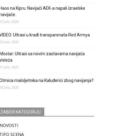
Haos na Kipru: Navijači AEK-a napali izraelske
navijače
25 Jula, 2026
VIDEO: Ultrasi u krađi transparenata Red Armya
22 Jula, 2026
Mostar: Ultrasi sa novim zastavama navijača
Veleža
21 Jula, 2026
Otmica maloljetnika na Kaluđerici zbog navijanja?
18 Jula, 2026
IZABERI KATEGORIJU
NOVOSTI
TIFO SCENA