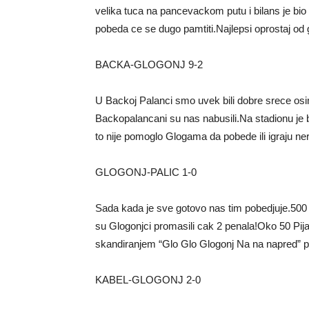
velika tuca na pancevackom putu i bilans je bio
pobeda ce se dugo pamtiti.Najlepsi oprostaj od
BACKA-GLOGONJ 9-2
U Backoj Palanci smo uvek bili dobre srece osi
Backopalancani su nas nabusili.Na stadionu je bil
to nije pomoglo Glogama da pobede ili igraju ne
GLOGONJ-PALIC 1-0
Sada kada je sve gotovo nas tim pobedjuje.500 
su Glogonjci promasili cak 2 penala!Oko 50 Pi
skandiranjem “Glo Glo Glogonj Na na napred” po
KABEL-GLOGONJ 2-0