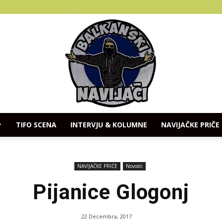
TIFO SCENA
INTERVJU & KOLUMNE
NAVIJAČKE PRIČE
Balkanski
NAVIJAČKE PRIČE
Novosti
Pijanice Glogonj
Navijaci
22 Decembra, 2017