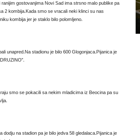
ranijim gostovanjima Novi Sad ima strsno malo publike pa
mo sa 2 kombija.Kada smo se vracali neki klinci su nas
ku kombija jer je staklo bilo polomljeno.
ali unapred.Na stadionu je bilo 600 Glogonjaca.Pijanica je
KA DRUZINO”.
aju smo se pokacili sa nekim mladicima iz Beocina pa su
lja.
da dodju na stadion pa je bilo jedva 58 gledalaca.Pijanica je