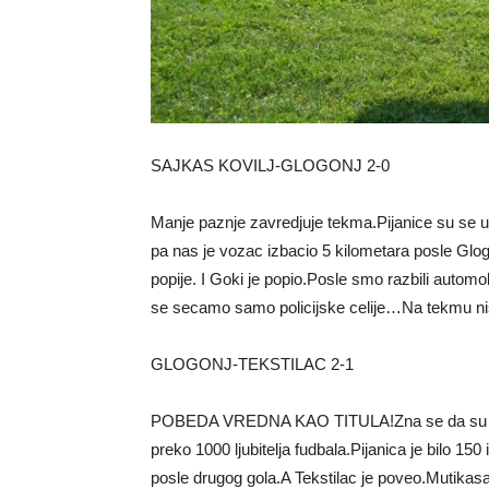
SAJKAS KOVILJ-GLOGONJ 2-0
Manje paznje zavredjuje tekma.Pijanice su se uput
pa nas je vozac izbacio 5 kilometara posle Gl
popije. I Goki je popio.Posle smo razbili autom
se secamo samo policijske celije…Na tekmu nis
GLOGONJ-TEKSTILAC 2-1
POBEDA VREDNA KAO TITULA!Zna se da su Odza
preko 1000 ljubitelja fudbala.Pijanica je bilo 150 i
posle drugog gola.A Tekstilac je poveo.Mutikasa 