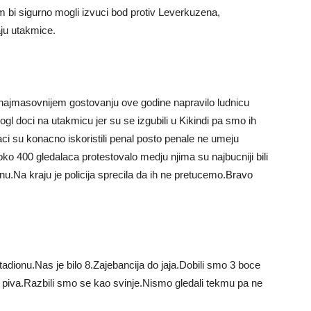
m bi sigurno mogli izvuci bod protiv Leverkuzena,
aju utakmice.
najmasovnijem gostovanju ove godine napravilo ludnicu
mogl doci na utakmicu jer su se izgubili u Kikindi pa smo ih
raci su konacno iskoristili penal posto penale ne umeju
ko 400 gledalaca protestovalo medju njima su najbucniji bili
enu.Na kraju je policija sprecila da ih ne pretucemo.Bravo
tadionu.Nas je bilo 8.Zajebancija do jaja.Dobili smo 3 boce
a piva.Razbili smo se kao svinje.Nismo gledali tekmu pa ne