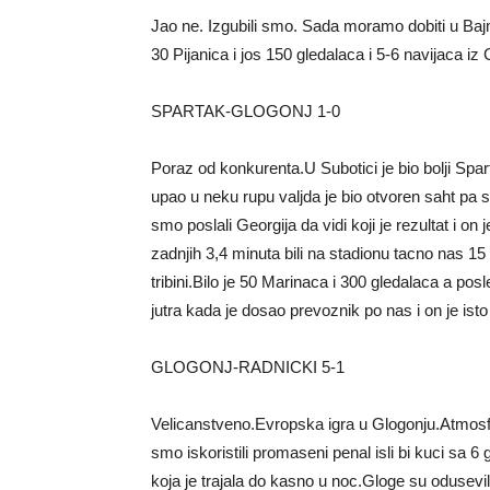
Jao ne. Izgubili smo. Sada moramo dobiti u Baj
30 Pijanica i jos 150 gledalaca i 5-6 navijaca iz
SPARTAK-GLOGONJ 1-0
Poraz od konkurenta.U Subotici je bio bolji Spa
upao u neku rupu valjda je bio otvoren saht pa
smo poslali Georgija da vidi koji je rezultat i 
zadnjih 3,4 minuta bili na stadionu tacno nas 15 a
tribini.Bilo je 50 Marinaca i 300 gledalaca a p
jutra kada je dosao prevoznik po nas i on je isto
GLOGONJ-RADNICKI 5-1
Velicanstveno.Evropska igra u Glogonju.Atmosfer
smo iskoristili promaseni penal isli bi kuci sa 
koja je trajala do kasno u noc.Gloge su odusevi