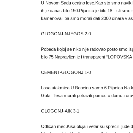
U Novom Sadu ocajno lose.Kao sto smo navikli 
ih je danas bilo 150.Pijanica je bilo 18 i isli s
kamenovali pa smo morali dati 2000 dinara vlasni
GLOGONJ-NJEGOS 2-0
Pobeda kojoj se niko nije radovao posto smo isp
bilo 75.Napravljen je i transparent “LOPOVS
CEMENT-GLOGONJ 1-0
Losa utakmica.U Beocinu samo 6 Pijanica.Na kr
Goki i Tesa morali potraziti pomoc u domu zdrav
GLOGONJ-AIK 3-1
Odlican mec.Kisa,oluja i vetar su sprecili ljude 