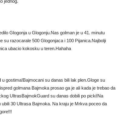
do jednog.
edilo Glogonja u Glogonju.Nas golman je u 41. minutu
e su razocarale 500 Glogonjaca i 100 Pijanica.Najbolji
janica ubacio kokosku u teren.Hahaha
u gostima!Bajmocani su danas bili lak plen.Gloge su
 ispred golmana Bajmoka prosao ga je ali kada je trebao da
ickog UltrasBajmokGuard su danas dobili po picki!Na
 ubili 30 Ultrasa Bajmoka. Na kraju je Mrkva poceo da
ore!!!