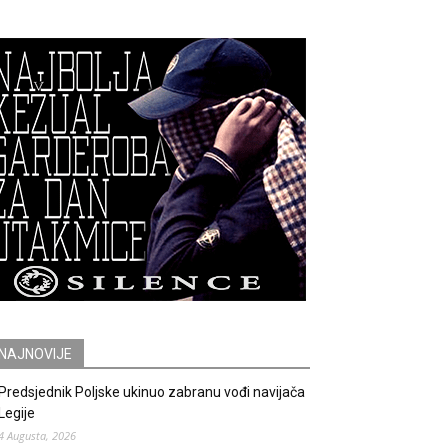
NAJNOVIJE
Predsjednik Poljske ukinuo zabranu vođi navijača
Legije
4 Augusta, 2026