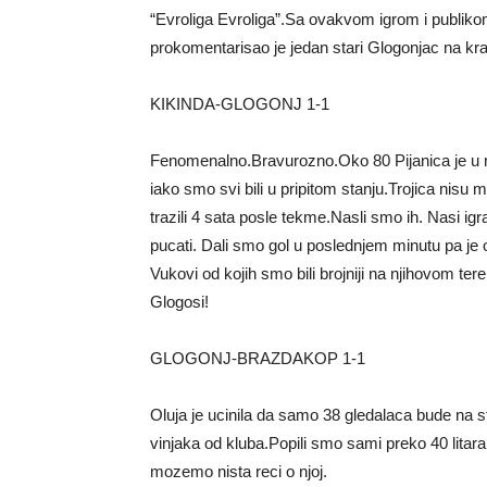
“Evroliga Evroliga”.Sa ovakvom igrom i publiko
prokomentarisao je jedan stari Glogonjac na kr
KIKINDA-GLOGONJ 1-1
Fenomenalno.Bravurozno.Oko 80 Pijanica je u 
iako smo svi bili u pripitom stanju.Trojica nisu 
trazili 4 sata posle tekme.Nasli smo ih. Nasi ig
pucati. Dali smo gol u poslednjem minutu pa je o
Vukovi od kojih smo bili brojniji na njihovom ter
Glogosi!
GLOGONJ-BRAZDAKOP 1-1
Oluja je ucinila da samo 38 gledalaca bude na s
vinjaka od kluba.Popili smo sami preko 40 litar
mozemo nista reci o njoj.