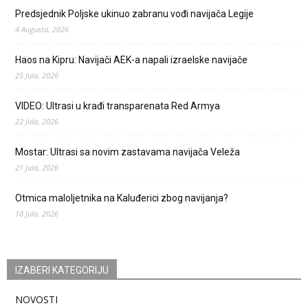
Predsjednik Poljske ukinuo zabranu vođi navijača Legije
4 Augusta, 2026
Haos na Kipru: Navijači AEK-a napali izraelske navijače
25 Jula, 2026
VIDEO: Ultrasi u krađi transparenata Red Armya
22 Jula, 2026
Mostar: Ultrasi sa novim zastavama navijača Veleža
21 Jula, 2026
Otmica maloljetnika na Kaluđerici zbog navijanja?
18 Jula, 2026
IZABERI KATEGORIJU
NOVOSTI