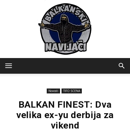
Balkanski
Novosti
TIFO SCENA
Navijaci
BALKAN FINEST: Dva
velika ex-yu derbija za
vikend