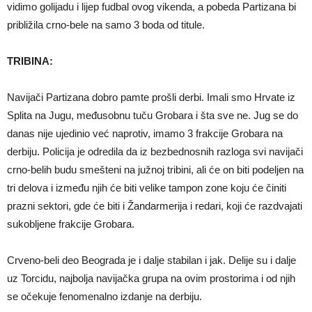
vidimo golijadu i lijep fudbal ovog vikenda, a pobeda Partizana bi
približila crno-bele na samo 3 boda od titule.
TRIBINA:
Navijači Partizana dobro pamte prošli derbi. Imali smo Hrvate iz
Splita na Jugu, međusobnu tuču Grobara i šta sve ne. Jug se do
danas nije ujedinio već naprotiv, imamo 3 frakcije Grobara na
derbiju. Policija je odredila da iz bezbednosnih razloga svi navijači
crno-belih budu smešteni na južnoj tribini, ali će on biti podeljen na
tri delova i između njih će biti velike tampon zone koju će činiti
prazni sektori, gde će biti i Žandarmerija i redari, koji će razdvajati
sukobljene frakcije Grobara.
Crveno-beli deo Beograda je i dalje stabilan i jak. Delije su i dalje
uz Torcidu, najbolja navijačka grupa na ovim prostorima i od njih
se očekuje fenomenalno izdanje na derbiju.