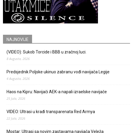
NAJNOVIJE
(VIDEO): Sukob Torcide i BBB u zračnoj luci.
8 Augusta, 2026
Predsjednik Poljske ukinuo zabranu vođi navijača Legije
4 Augusta, 2026
Haos na Kipru: Navijači AEK-a napali izraelske navijače
25 Jula, 2026
VIDEO: Ultrasi u krađi transparenata Red Armya
22 Jula, 2026
Mostar: Ultrasi sa novim zastavama navijača Veleža