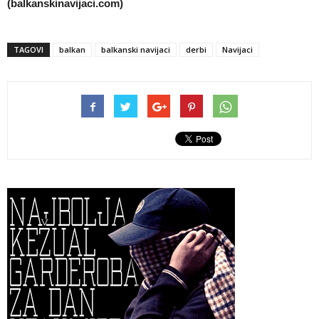
(balkanskinavijaci.com)
TAGOVI
balkan
balkanski navijaci
derbi
Navijaci