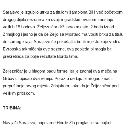
Sarajevo je izgubilo utrku za titulom šampiona BiH već početkom
drugog dijela sezone a za svojim gradskim rivalom zaostaju
velikih 15 bodova. Željezničar drži prvo mjesto, 2 boda iznad
Zrinsjkog i jasno je da će Željo sa Mostarcima voditi bitku za titulu
do samog kraja. Sarajevo će pokušati izboriti mjesto koje vodi u
Evropska takmičenja ove sezone, ova pobjeda bi mogla biti
prekretnica za bolje rezultate Bordo tima.
Željezničar je u blagom padu forme, jer je zadnaj dva meča na
Grbavici upisao dva remija. Poraz u derbiju bi mogao značiti
prepuštanje prvog mjesta Zrinjskom, tako da je Željezničar pod
velikim pritiskom.
TRIBINA:
Navijači Sarajeva, popularne Horde Zla proglasile su bojkot