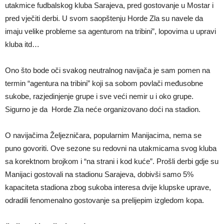
utakmice fudbalskog kluba Sarajeva, pred gostovanje u Mostar i
pred vječiti derbi. U svom saopštenju Horde Zla su navele da
imaju velike probleme sa agenturom na tribini”, lopovima u upravi
kluba itd…
Ono što bode oči svakog neutralnog navijača je sam pomen na
termin “agentura na tribini” koji sa sobom povlači međusobne
sukobe, razjedinjenje grupe i sve veći nemir u i oko grupe.
Sigurno je da Horde Zla neće organizovano doći na stadion.
O navijačima Željezničara, popularnim Manijacima, nema se
puno govoriti. Ove sezone su redovni na utakmicama svog kluba
sa korektnom brojkom i “na strani i kod kuće”. Prošli derbi gdje su
Manijaci gostovali na stadionu Sarajeva, dobivši samo 5%
kapaciteta stadiona zbog sukoba interesa dvije klupske uprave,
odradili fenomenalno gostovanje sa prelijepim izgledom kopa.