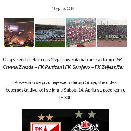
12 Aprila, 2018
Ovaj vikend očekuju nas 2 vječita/večita balkanska derbija:
FK
Crvena Zvezda – FK Partizan
i
FK Sarajevo – FK Željezničar
Posvetimo se prvo najvećem derbiju Srbije, duelu dva
beogradska diva koji se igra u Subotu 14. Aprila sa početkom u
18:30h.