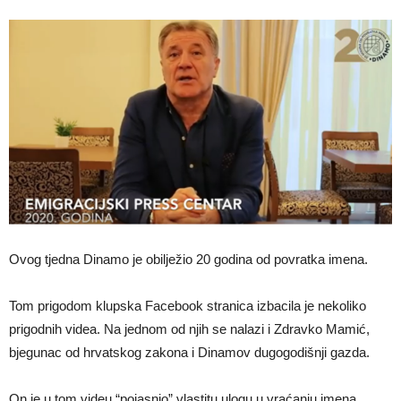
Ovog tjedna Dinamo je obilježio 20 godina od povratka imena.
Tom prigodom klupska Facebook stranica izbacila je nekoliko
prigodnih videa. Na jednom od njih se nalazi i Zdravko Mamić,
bjegunac od hrvatskog zakona i Dinamov dugogodišnji gazda.
On je u tom videu “pojasnio” vlastitu ulogu u vraćanju imena