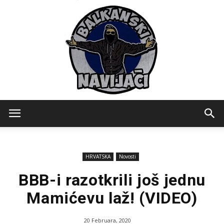
Balkanski
HRVATSKA
Novosti
Navijaci
BBB-i razotkrili još jednu
Mamićevu laž! (VIDEO)
20 Februara, 2020