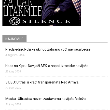
NAJNOVIJE
Predsjednik Poljske ukinuo zabranu vođi navijača Legije
4 Augusta, 2026
Haos na Kipru: Navijači AEK-a napali izraelske navijače
25 Jula, 2026
VIDEO: Ultrasi u krađi transparenata Red Armya
22 Jula, 2026
Mostar: Ultrasi sa novim zastavama navijača Veleža
21 Jula, 2026