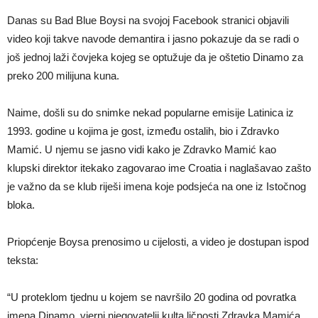
Danas su Bad Blue Boysi na svojoj Facebook stranici objavili
video koji takve navode demantira i jasno pokazuje da se radi o
još jednoj laži čovjeka kojeg se optužuje da je oštetio Dinamo za
preko 200 milijuna kuna.
Naime, došli su do snimke nekad popularne emisije Latinica iz
1993. godine u kojima je gost, između ostalih, bio i Zdravko
Mamić. U njemu se jasno vidi kako je Zdravko Mamić kao
klupski direktor itekako zagovarao ime Croatia i naglašavao zašto
je važno da se klub riješi imena koje podsjeća na one iz Istočnog
bloka.
Priopćenje Boysa prenosimo u cijelosti, a video je dostupan ispod
teksta:
“U proteklom tjednu u kojem se navršilo 20 godina od povratka
imena Dinamo, vjerni njegovatelji kulta ličnosti Zdravka Mamića