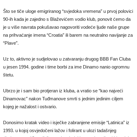
Što se tiče uloge emigriranog “svjedoka vremena” u prvoj polovici
90-ih kada je zajedno s Blaževićem vodio klub, ponovit ćemo da
je u više navrata pokušavao nagovoriti vodeće ljude naše grupe
na prihvaćanje imena “Croatia” ili barem na neutralno navijanje za
“Plave”.
Uz to, aktivno je sudjelovao u zatvaranju drugog BBB Fan Cluba
u jesen 1994. godine i time borbi za ime Dinamo nanio ogromnu
štetu.
Ubrzo je i sam bio protjeran iz kluba, a vratio se “kao najveći
Dinamovac” nakon Tuđmanove smrti s jednim jedinim ciljem
kojeg je nažalost i ostvario.
Donosimo kratak video i isječke zabranjene emisije “Latinica” iz
1993. u kojoj osvjedočeni lažov i folirant u ulozi tadašnjeg