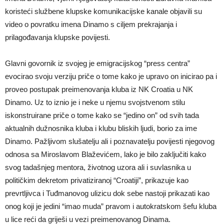
koristeći službene klupske komunikacijske kanale objavili su
video o povratku imena Dinamo s ciljem prekrajanja i
prilagođavanja klupske povijesti.
Glavni govornik iz svojeg je emigracijskog “press centra”
evocirao svoju verziju priče o tome kako je upravo on inicirao pa i
proveo postupak preimenovanja kluba iz NK Croatia u NK
Dinamo. Uz to iznio je i neke u njemu svojstvenom stilu
iskonstruirane priče o tome kako se “jedino on” od svih tada
aktualnih dužnosnika kluba i klubu bliskih ljudi, borio za ime
Dinamo. Pažljivom slušatelju ali i poznavatelju povijesti njegovog
odnosa sa Miroslavom Blaževićem, lako je bilo zaključiti kako
svog tadašnjeg mentora, životnog uzora ali i suvlasnika u
političkim dekretom privatiziranoj “Croatiji”, prikazuje kao
prevrtljivca i Tuđmanovog ulizicu dok sebe nastoji prikazati kao
onog koji je jedini “imao muda” pravom i autokratskom šefu kluba
u lice reći da griješi u vezi preimenovanog Dinama.