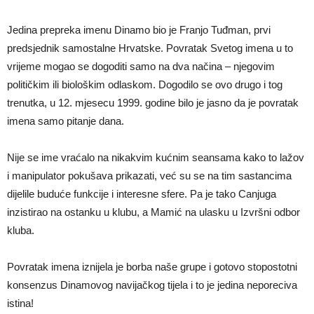
Jedina prepreka imenu Dinamo bio je Franjo Tuđman, prvi
predsjednik samostalne Hrvatske. Povratak Svetog imena u to
vrijeme mogao se dogoditi samo na dva načina – njegovim
političkim ili biološkim odlaskom. Dogodilo se ovo drugo i tog
trenutka, u 12. mjesecu 1999. godine bilo je jasno da je povratak
imena samo pitanje dana.
Nije se ime vraćalo na nikakvim kućnim seansama kako to lažov
i manipulator pokušava prikazati, već su se na tim sastancima
dijelile buduće funkcije i interesne sfere. Pa je tako Canjuga
inzistirao na ostanku u klubu, a Mamić na ulasku u Izvršni odbor
kluba.
Povratak imena iznijela je borba naše grupe i gotovo stopostotni
konsenzus Dinamovog navijačkog tijela i to je jedina neporeciva
istina!