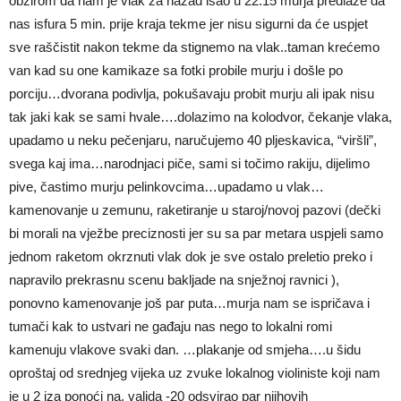
obzirom da nam je vlak za nazad išao u 22.15 murja predlaže da
nas isfura 5 min. prije kraja tekme jer nisu sigurni da će uspjet
sve raščistit nakon tekme da stignemo na vlak..taman krećemo
van kad su one kamikaze sa fotki probile murju i došle po
porciju…dvorana podivlja, pokušavaju probit murju ali ipak nisu
tak jaki kak se sami hvale….dolazimo na kolodvor, čekanje vlaka,
upadamo u neku pečenjaru, naručujemo 40 pljeskavica, “viršli”,
svega kaj ima…narodnjaci piče, sami si točimo rakiju, dijelimo
pive, častimo murju pelinkovcima…upadamo u vlak…
kamenovanje u zemunu, raketiranje u staroj/novoj pazovi (dečki
bi morali na vježbe preciznosti jer su sa par metara uspjeli samo
jednom raketom okrznuti vlak dok je sve ostalo preletio preko i
napravilo prekrasnu scenu bakljade na snježnoj ravnici ),
ponovno kamenovanje još par puta…murja nam se ispričava i
tumači kak to ustvari ne gađaju nas nego to lokalni romi
kamenuju vlakove svaki dan. …plakanje od smjeha….u šidu
oproštaj od srednjeg vijeka uz zvuke lokalnog violiniste koji nam
je u 2 iza ponoći na, valjda -20 odsvirao par njihovih