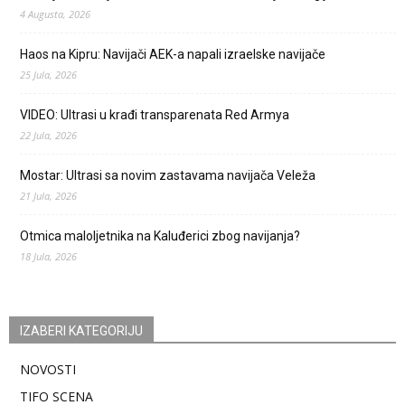
4 Augusta, 2026
Haos na Kipru: Navijači AEK-a napali izraelske navijače
25 Jula, 2026
VIDEO: Ultrasi u krađi transparenata Red Armya
22 Jula, 2026
Mostar: Ultrasi sa novim zastavama navijača Veleža
21 Jula, 2026
Otmica maloljetnika na Kaluđerici zbog navijanja?
18 Jula, 2026
IZABERI KATEGORIJU
NOVOSTI
TIFO SCENA