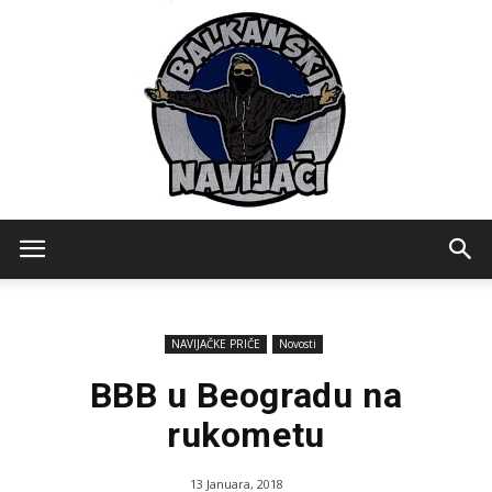
Balkanski
NAVIJAČKE PRIČE
Novosti
Navijaci
BBB u Beogradu na
rukometu
13 Januara, 2018