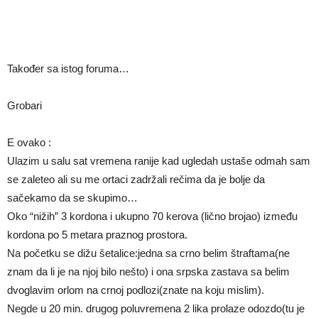
Također sa istog foruma…
Grobari
E ovako :
Ulazim u salu sat vremena ranije kad ugledah ustaše odmah sam
se zaleteo ali su me ortaci zadržali rečima da je bolje da
sačekamo da se skupimo…
Oko “nižih” 3 kordona i ukupno 70 kerova (lično brojao) između
kordona po 5 metara praznog prostora.
Na početku se dižu šetalice:jedna sa crno belim štraftama(ne
znam da li je na njoj bilo nešto) i ona srpska zastava sa belim
dvoglavim orlom na crnoj podlozi(znate na koju mislim).
Negde u 20 min. drugog poluvremena 2 lika prolaze odozdo(tu je