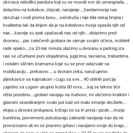
ukrcava nekoliko pandura koji su se muvali sve do usrangrada…
dolazimo na kolodvor, izlazak, navijanje…žandarmerija nas
okružuje i vodi prema busu…sačekuša i nije bila nekaj brojna i
kvalitetna tak da brijem da je na kolodvoru murja spasila njih od
nas…kasnije su ipak spašavali nas od njih…dolazimo pred
dvoranu…par zatečenih grobara ne vjeruje svojim očima, mobiteli
rade opako…za 10-tak minuta ulazimo u dvoranu a parking iza
nas se užurbano puni stojadinima, jugićima, tavriama, trabantima
i ostalim sličnim kramama koje su se prve odazvale na
mobilizaciju…prekasno….u dvorani zeka, naručujemo
pljeskavice sa kajmakom i cugu sa sve…40 obilnih porcija
zajedno sa cugom ukupno košta 80 evra….kaj se tekme tiče
ništa posebno…grobari navijaju na mahove, mi ulećemo kratkim i
glasnim skandiranjem svaki put kad oni malo smanje decibele…
ekipa u dvorani prolupava, križaju se sa tri prsta i pizde…murja
korektna, povremeno pokušavaju zabraniti navijanje kao da ne
provociramo ali mi se pravimo grbavi i navijamo svoje do kraja…