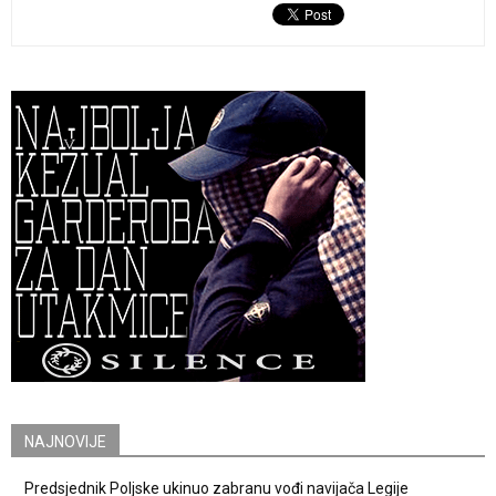
NAJNOVIJE
Predsjednik Poljske ukinuo zabranu vođi navijača Legije