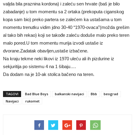
valjda bila praznina kordona) i zaleću sen hrvate (baš je bilo
zabadanje) u tom momentu sa 2 ortaka (prekoputa ciganskog
kopa sam bio) preko partera se zalećem ka ustašama u tom
momentu trenutku vidim jdno 30-40 “1970-ovaca”(možda grešim
al tako bih rekao) koji se takođe zaleću doduše malo preko teren
malo pored.U tom momentu murija izvodi ustaše iz
dvorane.Zadatak obavljen,ustaše izbačene.
Na kraju tekme neki likovi iz 1970 uleću ali ih pizdurine iz
sekjuritija po sistemu 4 na 1 šibaju….
Da dodam na je 10-ak stolica bačeno na teren.
TAGOVI
Bad Blue Boys
balkanski navijaci
Bbb
beograd
Navijaci
rukomet