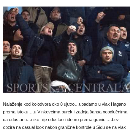
Nalaženje kod kolodvora oko 8 ujutro…upadamo u vlak i lagano
prema istoku….u Vinkovcima burek i zadnja šansa neodlučnima
da odustanu…niko nije odustao i idemo prema granici….bez
obzira na casual look nakon granične kontrole u Šidu se na vlak