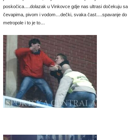
poskočica….dolazak u Vinkovce gdje nas ultrasi dočekuju sa
čevapima, pivom i vodom…dečki, svaka čast….spavanje do
metropole i to je to…