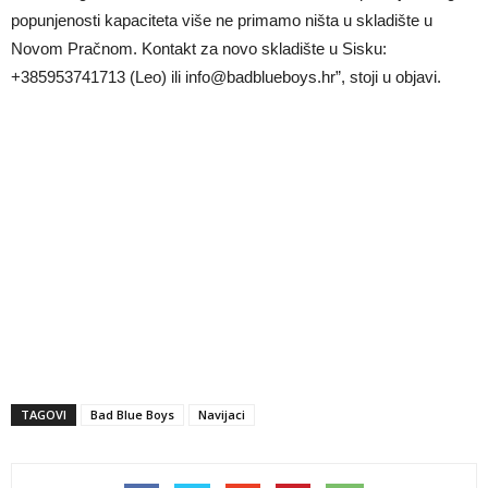
popunjenosti kapaciteta više ne primamo ništa u skladište u
Novom Pračnom. Kontakt za novo skladište u Sisku:
+385953741713 (Leo) ili
info@badblueboys.hr
”, stoji u objavi.
TAGOVI
Bad Blue Boys
Navijaci