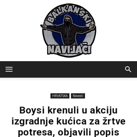
Balkanski
HRVATSKA
Novosti
Navijaci
Boysi krenuli u akciju
izgradnje kućica za žrtve
potresa, objavili popis