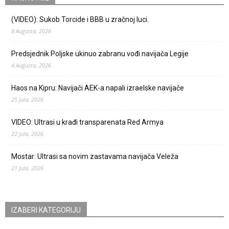
(VIDEO): Sukob Torcide i BBB u zračnoj luci.
8 Augusta, 2026
Predsjednik Poljske ukinuo zabranu vođi navijača Legije
4 Augusta, 2026
Haos na Kipru: Navijači AEK-a napali izraelske navijače
25 Jula, 2026
VIDEO: Ultrasi u krađi transparenata Red Armya
22 Jula, 2026
Mostar: Ultrasi sa novim zastavama navijača Veleža
21 Jula, 2026
IZABERI KATEGORIJU