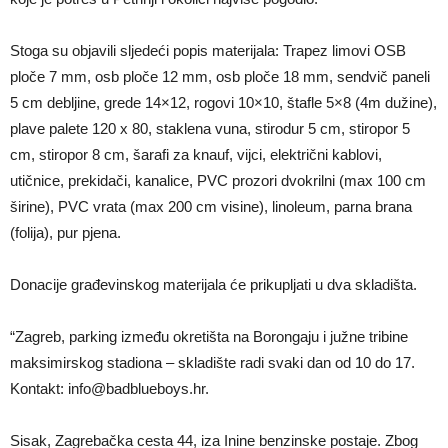
Stoga su objavili sljedeći popis materijala: Trapez limovi OSB
ploče 7 mm, osb ploče 12 mm, osb ploče 18 mm, sendvič paneli
5 cm debljine, grede 14×12, rogovi 10×10, štafle 5×8 (4m dužine),
plave palete 120 x 80, staklena vuna, stirodur 5 cm, stiropor 5
cm, stiropor 8 cm, šarafi za knauf, vijci, električni kablovi,
utičnice, prekidači, kanalice, PVC prozori dvokrilni (max 100 cm
širine), PVC vrata (max 200 cm visine), linoleum, parna brana
(folija), pur pjena.
Donacije građevinskog materijala će prikupljati u dva skladišta.
“Zagreb, parking između okretišta na Borongaju i južne tribine
maksimirskog stadiona – skladište radi svaki dan od 10 do 17.
Kontakt:
info@badblueboys.hr
.
Sisak, Zagrebačka cesta 44, iza Inine benzinske postaje. Zbog