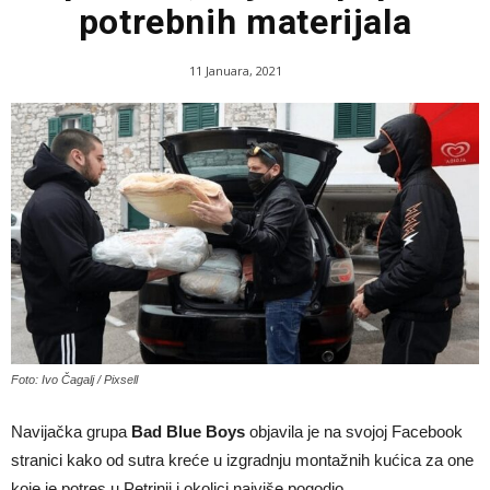
potrebnih materijala
11 Januara, 2021
Foto: Ivo Čagalj / Pixsell
Navijačka grupa
Bad Blue Boys
objavila je na svojoj Facebook
stranici kako od sutra kreće u izgradnju montažnih kućica za one
koje je potres u Petrinji i okolici najviše pogodio.