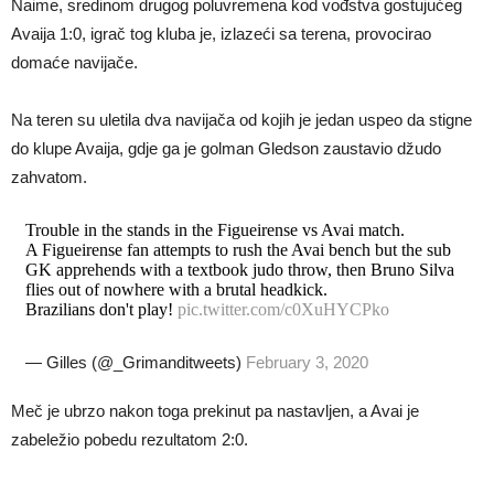
Naime, sredinom drugog poluvremena kod vođstva gostujućeg
Avaija 1:0, igrač tog kluba je, izlazeći sa terena, provocirao
domaće navijače.
Na teren su uletila dva navijača od kojih je jedan uspeo da stigne
do klupe Avaija, gdje ga je golman Gledson zaustavio džudo
zahvatom.
Trouble in the stands in the Figueirense vs Avai match.
A Figueirense fan attempts to rush the Avai bench but the sub
GK apprehends with a textbook judo throw, then Bruno Silva
flies out of nowhere with a brutal headkick.
Brazilians don't play!
pic.twitter.com/c0XuHYCPko
— Gilles (@_Grimanditweets)
February 3, 2020
Meč je ubrzo nakon toga prekinut pa nastavljen, a Avai je
zabeležio pobedu rezultatom 2:0.