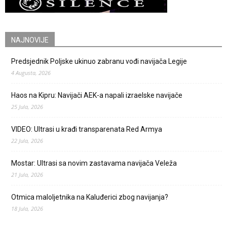
NAJNOVIJE
Predsjednik Poljske ukinuo zabranu vođi navijača Legije
4 Augusta, 2026
Haos na Kipru: Navijači AEK-a napali izraelske navijače
25 Jula, 2026
VIDEO: Ultrasi u krađi transparenata Red Armya
22 Jula, 2026
Mostar: Ultrasi sa novim zastavama navijača Veleža
21 Jula, 2026
Otmica maloljetnika na Kaluđerici zbog navijanja?
18 Jula, 2026