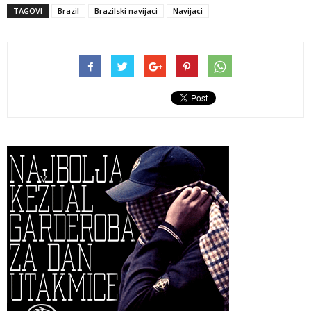
TAGOVI
Brazil
Brazilski navijaci
Navijaci