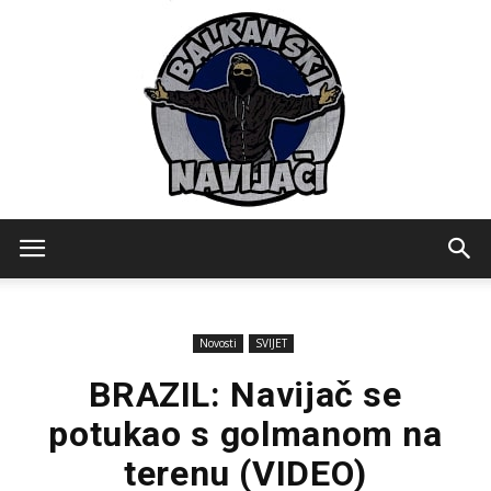
Balkanski
Novosti
SVIJET
Navijaci
BRAZIL: Navijač se
potukao s golmanom na
terenu (VIDEO)