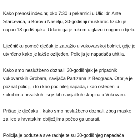
Kako prenosi index.hr, oko 7:30 u pekarnici u Ulici dr. Ante
Starčevića, u Borovu Naselju, 30-godišnji muškarac fizički je
napao 13-godišnjaka. Udario ga je rukom u glavu i nogom u tijelo.
Liječničku pomoć dječak je zatražio u vukovarskoj bolnici, gdje je
utvrđeno kako je lakše ozlijeđen. Policija je napadača uhitila.
Kako smo neslužbeno doznali, 30-godišnjak je pripadnik
vukovarskih Grobara, navijača Partizana iz Beograda. Otprije je
poznat policiji, i to i kao počinitelj napada, i kao oštećeni u
sukobima hrvatskih i srpskih navijačkih skupina u Vukovaru.
Prišao je dječaku i, kako smo neslužbeno doznali, zbog maske
za lice s hrvatskim obilježjima počeo ga udarati.
Policija je poduzela sve radnje te su 30-godišnjeg napadača