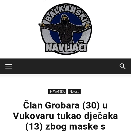
Balkanski
HRVATSKA
Novosti
Navijaci
Član Grobara (30) u
Vukovaru tukao dječaka
(13) zbog maske s