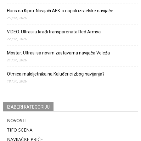
Haos na Kipru: Navijači AEK-a napali izraelske navijače
25 Jula, 2026
VIDEO: Ultrasi u krađi transparenata Red Armya
22 Jula, 2026
Mostar: Ultrasi sa novim zastavama navijača Veleža
21 Jula, 2026
Otmica maloljetnika na Kaluđerici zbog navijanja?
18 Jula, 2026
IZABERI KATEGORIJU
NOVOSTI
TIFO SCENA
NAVIJAČKE PRIČE