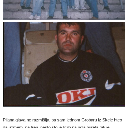
Pijana glava ne razmišlja, pa sam jednom Grobaru iz Skele hteo
da uzmem, na tren, nešto što je ličilo na pola bureta rakije,