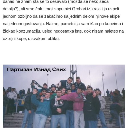
danas ne znam šta se to dešavalo (možda se neko seća
detalja?), ali smo čak i moji saputnici Grobari iz kraja i ja uspeli
jednom ozbiljno da se zakačimo sa jednim delom njihove ekipe
na jednom gostovanju. Naime, pametni ja sam išao po kupeima i
žickao konzumaciju, usled nedostatka iste, dok nisam naleteo na
ozbiljni kupe, u svakom obliku.