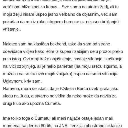
veličinom bliže kaci za kupus…Sve samo da utolim žedj, ali tu
moju želju nisam uspeo jasno verbalno da objasnim, već sam
pokušao da mu iz ruke istrgnem burence uz nejasno brbljanje i
vrištanje..
Naleteo sam na klasičan bekhend, tako da sam od strane
očevidaca vidjen kako letim iz kupea i zabijam se u prozor preko
puta istog. Ovi moji traže objašnjenje, nastaje siktanje i koškanje
na ivici ozbiljnijeg, ali je neko pametan (na moju sreću sigurno, a
možda i na sreću ovih mojih vučjaka) uspeo da smiri situaciju.
Uglavnom, kriv sam.
Naravno, mora se istaći, da je P.Skela i Borča uvek igrala jaku
ulogu na Jugu, a stvarno ne vidim da neko može da navija za
drugi klub ako upozna Ćumeta.
Ima toliko toga o Ćumetu, ali meni najjače ostaje jedan mali
momenat sa derbija 80-tih, na JNA. Tenzija i obostrano siktanje i