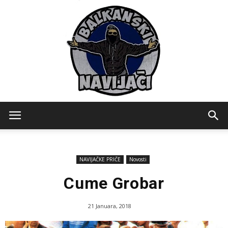
Balkanski
NAVIJAČKE PRIČE
Novosti
Navijaci
Cume Grobar
21 Januara, 2018