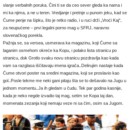
slanje verbalnih poruka. Čini ti se da ceo sever gleda ka nama i
mi ka njima, a ne u teren. Vredjanje i pretnje u punom jeku, kad se
Ćume penje na šipku, što je retko radio, i u ruci drži „Vroći Kaj“,
za neupućene – prvi legalni porno mag u SFRJ, naravno
slovenačkog porekla.
Pažnja se, sa versea, usmerava ka magazinu, koji Ćume sa
laganim osmehom okreće ka Kopu, i polako lista stranicu po
stranicu, dok Grotlo svaku novu stranicu pozdravlja kao kada
vam sa razglasa iščitavaju imena igrača..Delirujim nastaje kada
Ćume otvori poster na sredini magazina, koji se proslavio kao
gol..Posle tekme me neki gani pitaju šta se to dešavalo na Jugu u
jednom momentu..Ja ih gledam u čudu. Tek par godina kasnije,
kada je neko negde izvadio taj mag, setim se Kopa taj dan,
momenata zezanja koji nemaju veze ni sa čim, osim sa Jugom.