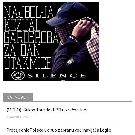
NAJNOVIJE
(VIDEO): Sukob Torcide i BBB u zračnoj luci.
8 Augusta, 2026
Predsjednik Poljske ukinuo zabranu vođi navijača Legije