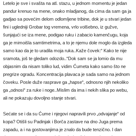
Letelo je sve i svašta na atl. stazu, u jednom momentu je jedan
pandur krenuo na mene, onako mladjanog, da cima da sam ga ja
gadjao sa povećim delom odlomljene tribine, dok je u stvari jedan
fini i ugledniji Grobar tog vremena, vrlo volšebno, iz gužve,
šunjajući se iza mene, podigao ruku i zabacio kamenčugu, koja
ga je mimoišla samtimetrima, a to je njemu dole moglo da izgleda
samo kao da je to uradila moja ruka..Kaže čovek:“ Kako te nije
sramota, još te gledam odozdo..“Dok sam se ja lomio da mu
objasnim da nisam toliko lud, vidim Ćumeta kako samo što ne
pregrize ogradu. Koncentracija plavaca je sada samo na jednom
čoveku. Posle duže rasprave ga „hapse“, odnosno njih nekoliko
ga „odnosi“ za ruke i noge..Mislim da ima i nekih slika po webu,
ali ne pokazuju dovoljno stanje stvari.
Sećate se i da su Ćume i njegovi napravili prvo „odvajanje“ od
kopa? Otišli su Padinjak i Borča zastave na dno Juga prema
zapadu, a i na gostovanjima je znalo da bude tenzično. I dan