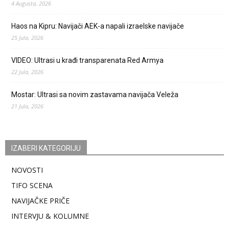
4 Augusta, 2026
Haos na Kipru: Navijači AEK-a napali izraelske navijače
25 Jula, 2026
VIDEO: Ultrasi u krađi transparenata Red Armya
22 Jula, 2026
Mostar: Ultrasi sa novim zastavama navijača Veleža
21 Jula, 2026
IZABERI KATEGORIJU
NOVOSTI
TIFO SCENA
NAVIJAČKE PRIČE
INTERVJU & KOLUMNE