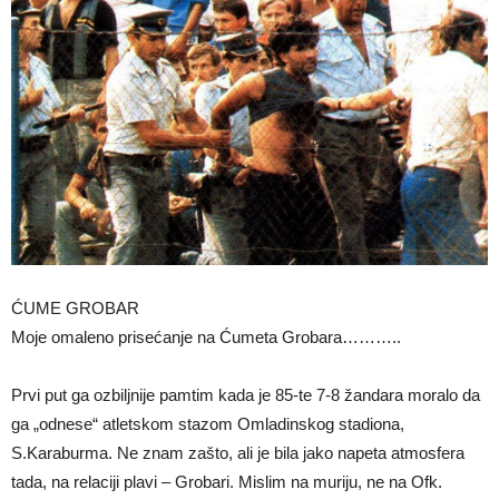
ĆUME GROBAR
Moje omaleno prisećanje na Ćumeta Grobara………..
Prvi put ga ozbiljnije pamtim kada je 85-te 7-8 žandara moralo da
ga „odnese“ atletskom stazom Omladinskog stadiona,
S.Karaburma. Ne znam zašto, ali je bila jako napeta atmosfera
tada, na relaciji plavi – Grobari. Mislim na muriju, ne na Ofk.