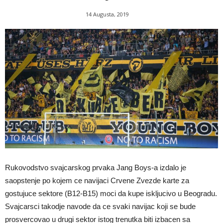
14 Augusta, 2019
Rukovodstvo svajcarskog prvaka Jang Boys-a izdalo je
saopstenje po kojem ce navijaci Crvene Zvezde karte za
gostujuce sektore (B12-B15) moci da kupe iskljucivo u Beogradu.
Svajcarsci takodje navode da ce svaki navijac koji se bude
prosvercovao u drugi sektor istog trenutka biti izbacen sa