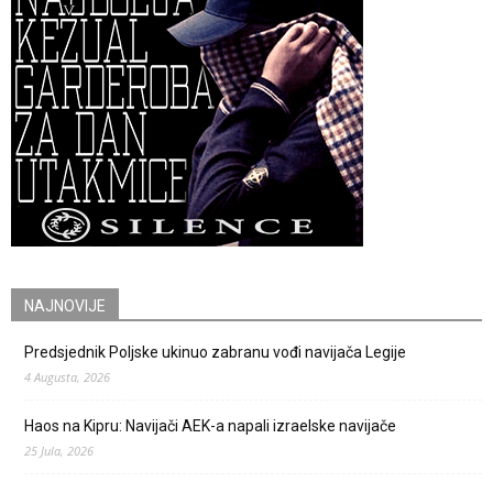
NAJNOVIJE
Predsjednik Poljske ukinuo zabranu vođi navijača Legije
4 Augusta, 2026
Haos na Kipru: Navijači AEK-a napali izraelske navijače
25 Jula, 2026