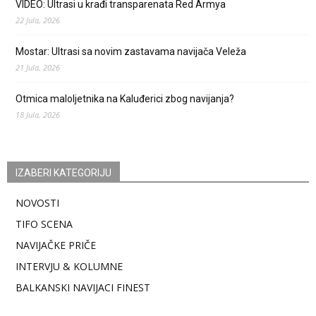
VIDEO: Ultrasi u krađi transparenata Red Armya
22 Jula, 2026
Mostar: Ultrasi sa novim zastavama navijača Veleža
21 Jula, 2026
Otmica maloljetnika na Kaluđerici zbog navijanja?
18 Jula, 2026
IZABERI KATEGORIJU
NOVOSTI
TIFO SCENA
NAVIJAČKE PRIČE
INTERVJU & KOLUMNE
BALKANSKI NAVIJACI FINEST