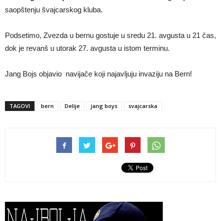
saopštenju švajcarskog kluba.
Podsetimo, Zvezda u bernu gostuje u sredu 21. avgusta u 21 čas,
dok je revanš u utorak 27. avgusta u istom terminu.
Jang Bojs objavio navijače koji najavljuju invaziju na Bern!
TAGOVI
bern
Delije
jang boys
svajcarska