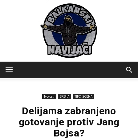
Balkanski
Novosti
SRBIJA
TIFO SCENA
Navijaci
Delijama zabranjeno
gotovanje protiv Jang
Bojsa?