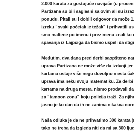
2.000 karata za gostujuće navijače (u procen
Partizana su bili saglasni sa ovim ali su izra
ponudu. Pitali su i dobili odgovor da može 1
izreku “svaki početak je težak” i prihvatili 
smo maltene po imenu i prezimenu znali ko će 
spavanja iz Lajpciga da bismo uspeli da sti
Međutim, dva dana pred derbi saopšteno na
uprava Partizana ne može više da izdvoji je
kartama ostaje više nego dovoljno mesta čak i
uprava ima neku svoju matematiku. Za derbi
kartama na druga mesta, nismo prodavali dalj
za “tampon zonu” koju policija traži. Za nji
jasno je ko dan da ih ne zanima nikakva norm
Naša odluka je da ne prihvatimo 300 karata 
tako ne treba da izgleda niti da mi sa 300 l