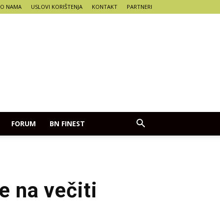
O NAMA
USLOVI KORIŠTENJA
KONTAKT
PARTNERI
FORUM
BN FINEST
e na večiti