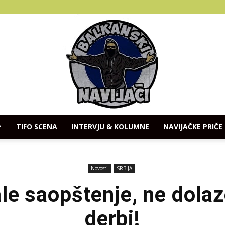
TIFO SCENA
INTERVJU & KOLUMNE
NAVIJAČKE PRIČE
Balkanski
Novosti
SRBIJA
ale saopštenje, ne dolaz
derbi!
Navijaci