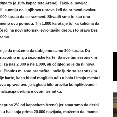
tima to je 10% kapaciteta Arene). Takođe, navijači
zili sumnju da li njihova uprava želi da prihvati ovakvu
.000 karata da se razmeni. Shvatili smo to kao onu
usmeno ovu ponudu. Tih 1.000 karata je tolika količina da
ići na novi istorijski evroligaški derbi, i to pravo bez
gnemo.
m je da možemo da dobijemo samo 300 karata. Da
r navodno imaju sezonske karte. Sa sve tim sezonskim
 za nas 2.000 a ne 1.000, ali očigledno je da njihova
 u Pioniru mi smo premeštali naše ljude sa sezonskim
e karte, kako bi oni mogli da uđu u halu i imaju mesta i
hovu upravu ovo je izgleda bilo previše komplikovano i
alizacija derbija u ovom trenutku.
(nepuna 2% od kapaciteta Arene) jer smatramo da derbi
judi u hali koja prima 20.000 navijača, možemo da imamo