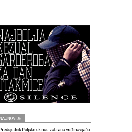
NAJNOVIJE
Predsjednik Poljske ukinuo zabranu vođi navijača