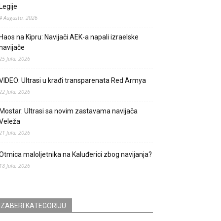
Legije
4 Augusta, 2026
Haos na Kipru: Navijači AEK-a napali izraelske
navijače
25 Jula, 2026
VIDEO: Ultrasi u krađi transparenata Red Armya
22 Jula, 2026
Mostar: Ultrasi sa novim zastavama navijača
Veleža
21 Jula, 2026
Otmica maloljetnika na Kaluđerici zbog navijanja?
18 Jula, 2026
IZABERI KATEGORIJU