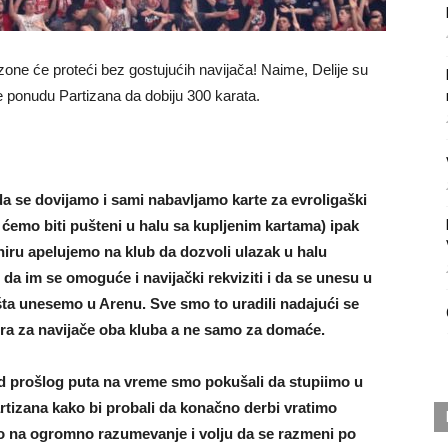
sezone će proteći bez gostujućih navijača! Naime, Delije su
le ponudu Partizana da dobiju 300 karata.
 se dovijamo i sami nabavljamo karte za evroligaški
i ćemo biti pušteni u halu sa kupljenim kartama) ipak
iru apelujemo na klub da dozvoli ulazak u halu
 da im se omoguće i navijački rekviziti i da se unesu u
 šta unesemo u Arenu. Sve smo to uradili nadajući se
igra za navijače oba kluba a ne samo za domaće.
d prošlog puta na vreme smo pokušali da stupiimo u
rtizana kako bi probali da konačno derbi vratimo
mo na ogromno razumevanje i volju da se razmeni po