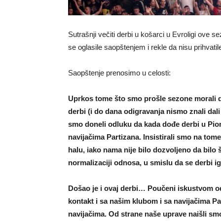
Sutrašnji večiti derbi u košarci u Evroligi ove 
se oglasile saopštenjem i rekle da nisu prihvati
Saopštenje prenosimo u celosti:
Uprkos tome što smo prošle sezone morali da
derbi (i do dana odigravanja nismo znali dal
smo doneli odluku da kada dođe derbi u Pion
navijačima Partizana. Insistirali smo na tome
halu, iako nama nije bilo dozvoljeno da bilo
normalizaciji odnosa, u smislu da se derbi 
Došao je i ovaj derbi… Poučeni iskustvom o
kontakt i sa našim klubom i sa navijačima Pa
navijačima. Od strane naše uprave naišli s