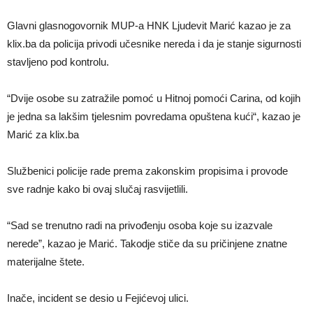
Glavni glasnogovornik MUP-a HNK Ljudevit Marić kazao je za
klix.ba da policija privodi učesnike nereda i da je stanje sigurnosti
stavljeno pod kontrolu.
“Dvije osobe su zatražile pomoć u Hitnoj pomoći Carina, od kojih
je jedna sa lakšim tjelesnim povredama opuštena kući“, kazao je
Marić za klix.ba
Službenici policije rade prema zakonskim propisima i provode
sve radnje kako bi ovaj slučaj rasvijetlili.
“Sad se trenutno radi na privođenju osoba koje su izazvale
nerede”, kazao je Marić. Takodje stiče da su pričinjene znatne
materijalne štete.
Inače, incident se desio u Fejićevoj ulici.