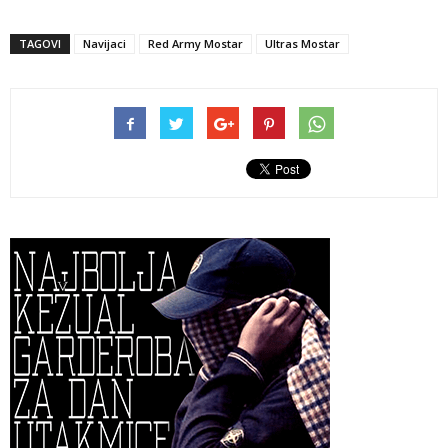
TAGOVI
Navijaci
Red Army Mostar
Ultras Mostar