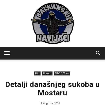
Balkanski
BiH
Novosti
TIFO SCENA
Navijaci
Detalji današnjeg sukoba u
Mostaru
8 Augusta, 2020