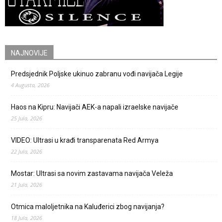
NAJNOVIJE
Predsjednik Poljske ukinuo zabranu vođi navijača Legije
4 Augusta, 2026
Haos na Kipru: Navijači AEK-a napali izraelske navijače
25 Jula, 2026
VIDEO: Ultrasi u krađi transparenata Red Armya
22 Jula, 2026
Mostar: Ultrasi sa novim zastavama navijača Veleža
21 Jula, 2026
Otmica maloljetnika na Kaluđerici zbog navijanja?
18 Jula, 2026