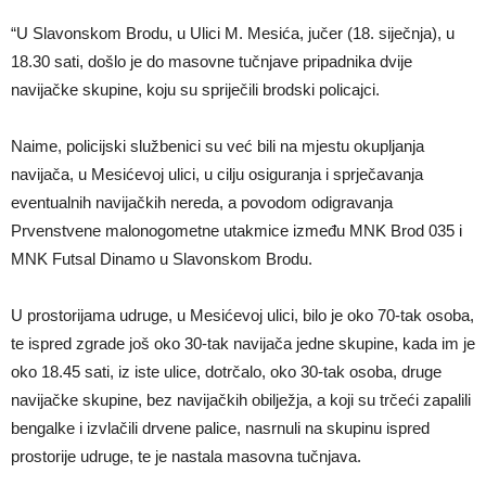
“U Slavonskom Brodu, u Ulici M. Mesića, jučer (18. siječnja), u
18.30 sati, došlo je do masovne tučnjave pripadnika dvije
navijačke skupine, koju su spriječili brodski policajci.
Naime, policijski službenici su već bili na mjestu okupljanja
navijača, u Mesićevoj ulici, u cilju osiguranja i sprječavanja
eventualnih navijačkih nereda, a povodom odigravanja
Prvenstvene malonogometne utakmice između MNK Brod 035 i
MNK Futsal Dinamo u Slavonskom Brodu.
U prostorijama udruge, u Mesićevoj ulici, bilo je oko 70-tak osoba,
te ispred zgrade još oko 30-tak navijača jedne skupine, kada im je
oko 18.45 sati, iz iste ulice, dotrčalo, oko 30-tak osoba, druge
navijačke skupine, bez navijačkih obilježja, a koji su trčeći zapalili
bengalke i izvlačili drvene palice, nasrnuli na skupinu ispred
prostorije udruge, te je nastala masovna tučnjava.