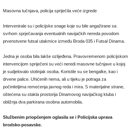
Masovna tučnjava, policija spriječila veće izgrede
Intervenirale su i policijske snage koje su bile angažirane sa
svrhom sprječavanja eventualnih navijačkih nereda povodom
prvenstvene futsal utakmice između Broda 035 i Futsal Dinama.
Jedna je osoba bila lakše ozlijeđena. Pravovremenom policijskom
intervencijom spriječeni su veći neredi masovne tučnjave u kojoj
je sudjelovalo stotinjak osoba. Koristile su se bengalke, kao i
drvene palice. Uhićenih nema, ali u tijeku je potraga za
počiniteljima remećenja javnog reda i mira. S materijalne strane,
oštećena su stakla prostorija Dinamovog navijačkog kluba i
obližnja dva parkirana osobna automobila.
Službenim priopćenjem oglasila se i Policijska uprava
brodsko-posavske.