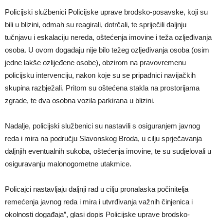
Policijski službenici Policijske uprave brodsko-posavske, koji su
bili u blizini, odmah su reagirali, dotrčali, te spriječili daljnju
tučnjavu i eskalaciju nereda, oštećenja imovine i teža ozljeđivanja
osoba. U ovom događaju nije bilo težeg ozljeđivanja osoba (osim
jedne lakše ozlijeđene osobe), obzirom na pravovremenu
policijsku intervenciju, nakon koje su se pripadnici navijačkih
skupina razbježali. Pritom su oštećena stakla na prostorijama
zgrade, te dva osobna vozila parkirana u blizini.
Nadalje, policijski službenici su nastavili s osiguranjem javnog
reda i mira na području Slavonskog Broda, u cilju sprječavanja
daljnjih eventualnih sukoba, oštećenja imovine, te su sudjelovali u
osiguravanju malonogometne utakmice.
Policajci nastavljaju daljnji rad u cilju pronalaska počinitelja
remećenja javnog reda i mira i utvrđivanja važnih činjenica i
okolnosti događaja”, glasi dopis Policijske uprave brodsko-