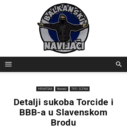
Balkanski
HRVATSKA
Novosti
TIFO SCENA
Navijaci
Detalji sukoba Torcide i
BBB-a u Slavenskom
Brodu