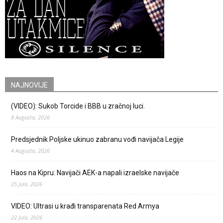
NAJNOVIJE
(VIDEO): Sukob Torcide i BBB u zračnoj luci.
8 Augusta, 2026
Predsjednik Poljske ukinuo zabranu vođi navijača Legije
4 Augusta, 2026
Haos na Kipru: Navijači AEK-a napali izraelske navijače
25 Jula, 2026
VIDEO: Ultrasi u krađi transparenata Red Armya
22 Jula, 2026