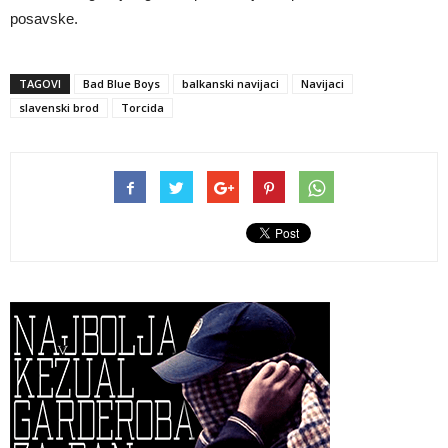
posavske.
TAGOVI
Bad Blue Boys
balkanski navijaci
Navijaci
slavenski brod
Torcida