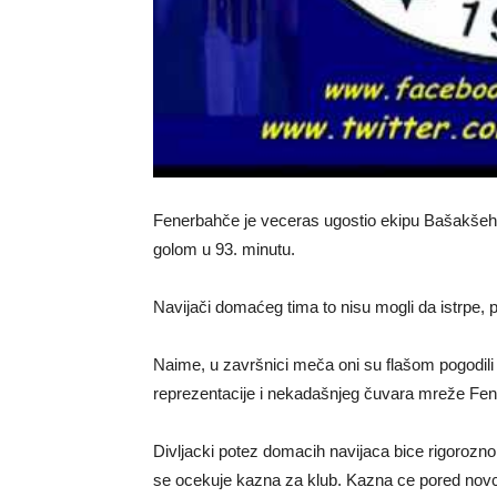
Fenerbahče je veceras ugostio ekipu Bašakšehir
golom u 93. minutu.
Navijači domaćeg tima to nisu mogli da istrpe, p
Naime, u završnici meča oni su flašom pogodi
reprezentacije i nekadašnjeg čuvara mreže Fener
Divljacki potez domacih navijaca bice rigorozn
se ocekuje kazna za klub. Kazna ce pored novca