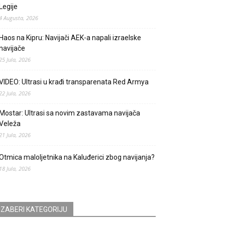
Legije
4 Augusta, 2026
Haos na Kipru: Navijači AEK-a napali izraelske
navijače
25 Jula, 2026
VIDEO: Ultrasi u krađi transparenata Red Armya
22 Jula, 2026
Mostar: Ultrasi sa novim zastavama navijača
Veleža
21 Jula, 2026
Otmica maloljetnika na Kaluđerici zbog navijanja?
18 Jula, 2026
IZABERI KATEGORIJU