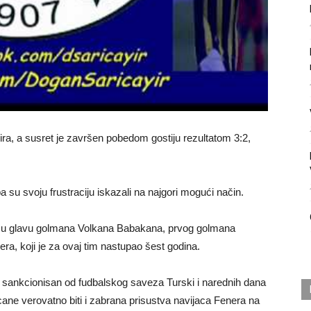
a, a susret je završen pobedom gostiju rezultatom 3:2,
a su svoju frustraciju iskazali na najgori mogući način.
li u glavu golmana Volkana Babakana, prvog golmana
a, koji je za ovaj tim nastupao šest godina.
o sankcionisan od fudbalskog saveza Turski i narednih dana
ne verovatno biti i zabrana prisustva navijaca Fenera na