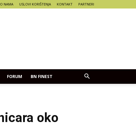
O NAMA
USLOVI KORIŠTENJA
KONTAKT
PARTNERI
FORUM
BN FINEST
nicara oko