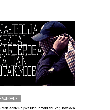
NAJNOVIJE
Predsjednik Poljske ukinuo zabranu vođi navijača