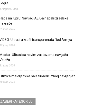
Legije
4 Augusta, 2026
Haos na Kipru: Navijači AEK-a napali izraelske
navijače
25 Jula, 2026
VIDEO: Ultrasi u krađi transparenata Red Armya
22 Jula, 2026
Mostar: Ultrasi sa novim zastavama navijača
Veleža
21 Jula, 2026
Otmica maloljetnika na Kaluđerici zbog navijanja?
18 Jula, 2026
IZABERI KATEGORIJU