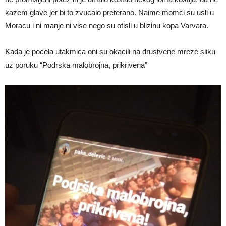
kazem glave jer bi to zvucalo preterano. Naime momci su usli u
Moracu i ni manje ni vise nego su otisli u blizinu kopa Varvara.
Kada je pocela utakmica oni su okacili na drustvene mreze sliku
uz poruku “Podrska malobrojna, prikrivena”