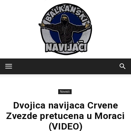
Balkanski
Novosti
Navijaci
Dvojica navijaca Crvene
Zvezde pretucena u Moraci
(VIDEO)