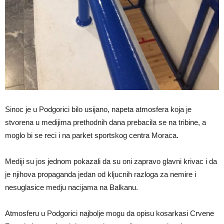
Sinoc je u Podgorici bilo usijano, napeta atmosfera koja je
stvorena u medijima prethodnih dana prebacila se na tribine, a
moglo bi se reci i na parket sportskog centra Moraca.
Mediji su jos jednom pokazali da su oni zapravo glavni krivac i da
je njihova propaganda jedan od kljucnih razloga za nemire i
nesuglasice medju nacijama na Balkanu.
Atmosferu u Podgorici najbolje mogu da opisu kosarkasi Crvene