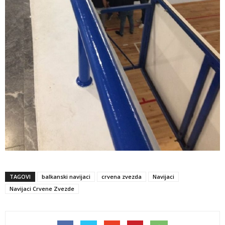
TAGOVI
balkanski navijaci
crvena zvezda
Navijaci
Navijaci Crvene Zvezde