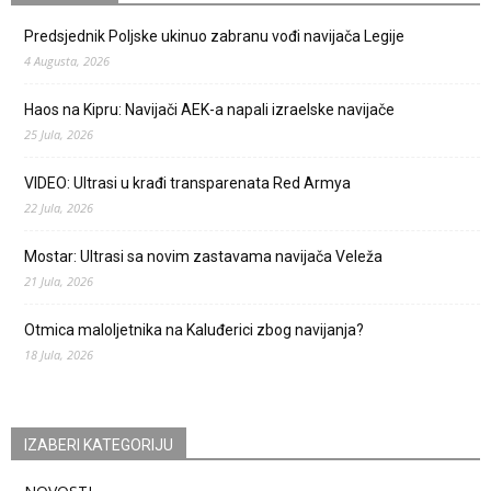
Predsjednik Poljske ukinuo zabranu vođi navijača Legije
4 Augusta, 2026
Haos na Kipru: Navijači AEK-a napali izraelske navijače
25 Jula, 2026
VIDEO: Ultrasi u krađi transparenata Red Armya
22 Jula, 2026
Mostar: Ultrasi sa novim zastavama navijača Veleža
21 Jula, 2026
Otmica maloljetnika na Kaluđerici zbog navijanja?
18 Jula, 2026
IZABERI KATEGORIJU