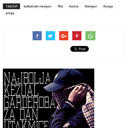
TAGOVI
balkanski navijaci
fifa
kazna
Navijaci
Rusija
srbija