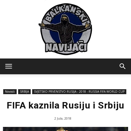
Balkanski
Novosti
SRBIJA
SVJETSKO PRVENSTVO RUSIJA - 2018 - RUSSIA FIFA WORLD CUP
Navijaci
FIFA kaznila Rusiju i Srbiju
2 Jula, 2018