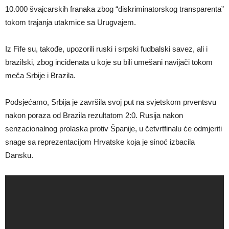
10.000 švajcarskih franaka zbog “diskriminatorskog transparenta”
tokom trajanja utakmice sa Urugvajem.
Iz Fife su, takođe, upozorili ruski i srpski fudbalski savez, ali i
brazilski, zbog incidenata u koje su bili umešani navijači tokom
meča Srbije i Brazila.
Podsjećamo, Srbija je završila svoj put na svjetskom prventsvu
nakon poraza od Brazila rezultatom 2:0. Rusija nakon
senzacionalnog prolaska protiv Španije, u četvrtfinalu će odmjeriti
snage sa reprezentacijom Hrvatske koja je sinoć izbacila
Dansku.