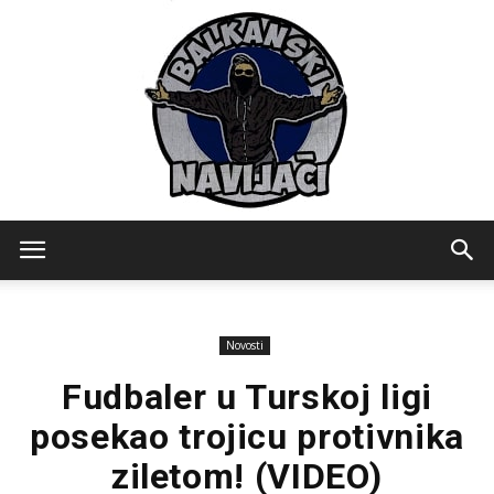
Balkanski
Novosti
Navijaci
Fudbaler u Turskoj ligi
posekao trojicu protivnika
ziletom! (VIDEO)