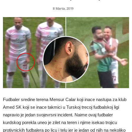
8 Marta, 2019
Fudbaler sredine terena Mensur Calar koji inace nastupa za klub
Amed SK koji se inace takmici u Turskoj trecoj fudbalskoj ligi
napravio je jedan svojevrsni incident. Naime ovaj fudbaler
kurdskog porekla uneo je zilet na teren i njime isekao trojicu
protivnickih fudbalera po licu i telu jer je jedan od njih na nekoliko