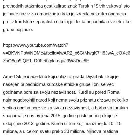
prethodnih utakmica gestikulirao znak Turskih “Sivih vukova” sto
je inace naziv za organizaciju koja je izvrsila nekoliko operacija
protiv kurdskih separatista u kojoj je dosta pripadnika ove etnicke
grupe poginulo.
https://www.youtube.com/watch?
v=BKVNPpWNDMc&fbclid=IwAR2_n6GtMwgK7H8JwA_eOXe6
ZsQ8gu9fQE1_D0Fctfzpkl-qguJ3W8Doc9E
Amed Sk je inace klub koji dolazi iz grada Diyarbakır koji je
naseljen pripadnicima kurdske etnicke grupe i oni se vec
godinama bore za svoju nezavisnost. Kurdi su pored Roma
najmnogobrojniji narod koji nema svoju priznatu drzavu nekoliko
stotina godina bore se za svoju nezavisnost, a borba sa turskim
snagama je nastavljena 2015. godine posle primirja koje je
sklopljneo 2013. godine. Kurda u Turskoj ima izmejdu 10 i 15
miliona, a u celom svetu preko 30 miliona. Njihova maticna