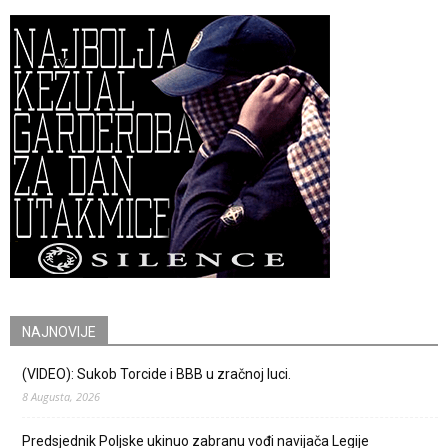
NAJNOVIJE
(VIDEO): Sukob Torcide i BBB u zračnoj luci.
8 Augusta, 2026
Predsjednik Poljske ukinuo zabranu vođi navijača Legije