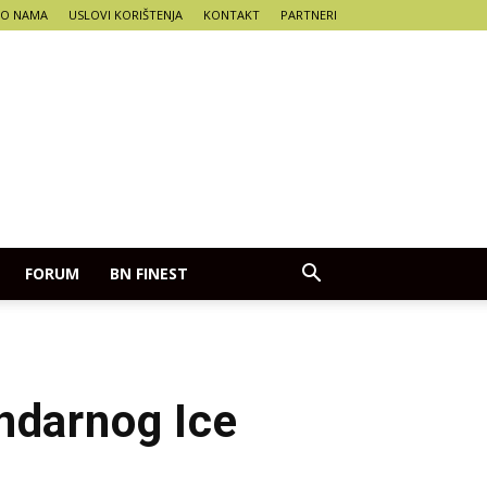
O NAMA
USLOVI KORIŠTENJA
KONTAKT
PARTNERI
FORUM
BN FINEST
ndarnog Ice