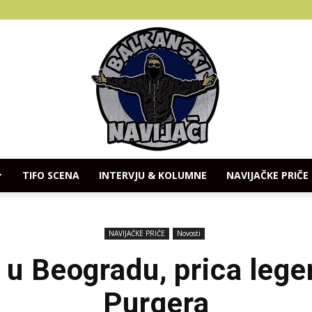
TIFO SCENA
INTERVJU & KOLUMNE
NAVIJAČKE PRIČE
Balkanski
NAVIJAČKE PRIČE
Novosti
 u Beogradu, prica lege
Purgera
Navijaci