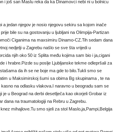
n i još san Maslu reka da ka Dinamovci nebi ni u bolnicu
i a jedan njegov je nosio njegovu sekiru sa kojom inače
rije bile su na gostovanju u ljubljani na Olimpija-Partizan
 su pomoči Ciganima na maxsimiru Dinamo-CZ.Tih sedam dana
tnoj nedjelji u Zagrebu našlo se sve šta vrijedi u
rcida njih oko 50 iz Splita među kojima sam bio i ja,cigani
izde i hrabre.Pizde su poslje Ljubljanske tekme odlepršali za
stašama da ih se ne boje ma gde to bilo.Tukli smo se
zatim u Maksimirskoj šumi sa obima Bg skupinama , te na
o kasno na odlasku vlakova.I naravno u beogradu sam se
je u Beograd na derbi desetlječa kao okorjeli Grobar iz
ar dana na traumatologiji na Rebru u Zagrebu.
ni knez mihajlove.Tu smo sjeli za stol Maslo,ja,Pampi,Belgija
e imali šanse približit našem stolu više od pet metara.Pampi