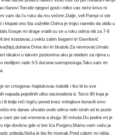
članovi Torcide njegovi gosti i nitko vas neče krivo ni
jem vam da ču ruku da mu sečem.Dalje, veli Pampi vi ste
 i klopati ono šta zaželite.Odma je trojici naredio da otiđu u
talo.Gospe mi drage vratili su se u roku odma niti za 7-8
eli bre krastavac,cveklu zatim bogami tri Gavrilović
iva(bip),duhana Drina dvi tri škatule.Za nevirovat.Umalo
ri nikakvi u takvim poslovima ako ja neidem sa njima u
mo nediljom rade 3-5 dućana-samoposluga.Tako sam im
a.
e on crnogorac-hajdukovac-katolik i tko bi to sve
 napada pojedinih ultra nacionalista iz Torce 80 koja je
 ili bolje reči trgiču pored knez mihajlove boravili smo
 pošto me danas uhvatio ovde odma neki strah od te puste
vu sam pio sat vremena a drugu 30 minuta.Do podne mi je
ko nije doviknu gde si bre Ića Purgeru.Mamu vam vašu ja
eeds uniteda.Neša je bio fin momak.Pred ruljom mi ništa