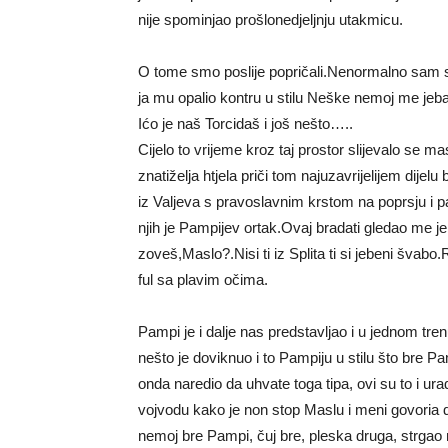
nije spominjao prošlonedjeljnju utakmicu.
O tome smo poslije popričali.Nenormalno sam se
ja mu opalio kontru u stilu Neške nemoj me jeb
Ićo je naš Torcidaš i još nešto…..
Cijelo to vrijeme kroz taj prostor slijevalo se 
znatiželja htjela priči tom najuzavrijelijem dijel
iz Valjeva s pravoslavnim krstom na poprsju i p
njih je Pampijev ortak.Ovaj bradati gledao me je
zoveš,Maslo?.Nisi ti iz Splita ti si jebeni švabo
ful sa plavim očima.
Pampi je i dalje nas predstavljao i u jednom tren
nešto je doviknuo i to Pampiju u stilu što bre P
onda naredio da uhvate toga tipa, ovi su to i urad
vojvodu kako je non stop Maslu i meni govoria 
nemoj bre Pampi, čuj bre, pleska druga, strgao