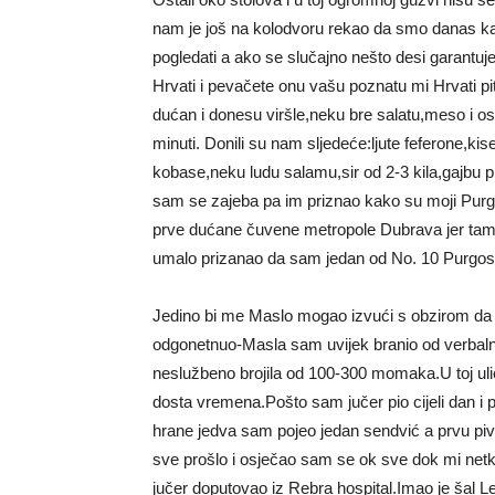
nam je još na kolodvoru rekao da smo danas kao 
pogledati a ako se slučajno nešto desi garantu
Hrvati i pevačete onu vašu poznatu mi Hrvati piti
dućan i donesu viršle,neku bre salatu,meso i os
minuti. Donili su nam sljedeće:ljute feferone,kis
kobase,neku ludu salamu,sir od 2-3 kila,gajbu p
sam se zajeba pa im priznao kako su moji Purge
prve dućane čuvene metropole Dubrava jer ta
umalo prizanao da sam jedan od No. 10 Purgos
Jedino bi me Maslo mogao izvući s obzirom da j
odgonetnuo-Masla sam uvijek branio od verbalnih
neslužbeno brojila od 100-300 momaka.U toj ulici
dosta vremena.Pošto sam jučer pio cijeli dan i
hrane jedva sam pojeo jedan sendvić a prvu pi
sve prošlo i osječao sam se ok sve dok mi net
jučer doputovao iz Rebra hospital.Imao je šal L