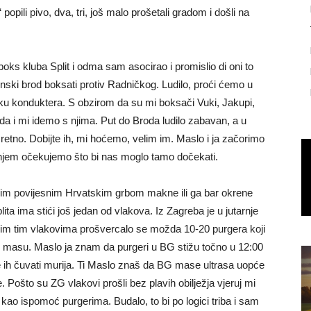
opili pivo, dva, tri, još malo prošetali gradom i došli na
ks kluba Split i odma sam asocirao i promislio di oni to
vonski brod boksati protiv Radničkog. Ludilo, proći ćemo u
asku konduktera. S obzirom da su mi boksači Vuki, Jakupi,
 da i mi idemo s njima. Put do Broda ludilo zabavan, a u
tno. Dobijte ih, mi hoćemo, velim im. Maslo i ja začorimo
njem očekujemo što bi nas moglo tamo dočekati.
m povijesnim Hrvatskim grbom makne ili ga bar okrene
ita ima stići još jedan od vlakova. Iz Zagreba je u jutarnje
svim tim vlakovima prošvercalo se možda 10-20 purgera koji
tnu masu. Maslo ja znam da purgeri u BG stižu točno u 12:00
 ih čuvati murija. Ti Maslo znaš da BG mase ultrasa uopće
e. Pošto su ZG vlakovi prošli bez plavih obilježja vjeruj mi
 kao ispomoć purgerima. Budalo, to bi po logici triba i sam