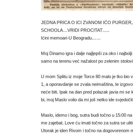
JEDNA PRICA O ICI ZVANOM IĆO PURGER,
SCHOOLA…VRIDI PROCITAT…..
Ićini memoari-U Beogradu……
Moj Dinamo igra i dalje najljepši za oko i najbolj
samo na terenu već nažalost po zelenim stolovi
U mom Splitu iz moje Torce 80 malo je tko bio v
1, a oporavdanje se zvala neimaština, te izgovor 
neće biti. Ipak na dan pred polazak javia mi se
bi, moj Maslo volio da mi još netko ide svjedočiti
Maslo, idemo i bog, sutra budi točno u 15:00 n
me zajebat. Love ću imati točno za sutra se uliti
Utorak je iden Rivom i točno na dogovorenom m