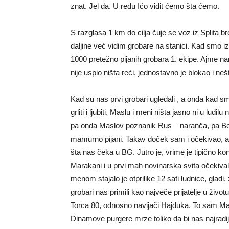
znat. Jel da. U redu Ićo vidit ćemo šta ćemo.
S razglasa 1 km do cilja čuje se voz iz Splita broj t
daljine već vidim grobare na stanici. Kad smo iz
1000 pretežno pijanih grobara 1. ekipe. Ajme na
nije uspio ništa reći, jednostavno je blokao i n
Kad su nas prvi grobari ugledali , a onda kad s
grliti i ljubiti, Maslu i meni ništa jasno ni u ludil
pa onda Maslov poznanik Rus – naranča, pa Belg
mamurno pijani. Takav doček sam i očekivao, a
šta nas čeka u BG. Jutro je, vrime je tipično ko
Marakani i u prvi mah novinarska svita očekival
menom stajalo je otprilike 12 sati ludnice, gladi,
grobari nas primili kao največe prijatelje u živ
Torca 80, odnosno navijači Hajduka. To sam Mas
Dinamove purgere mrze toliko da bi nas najrad