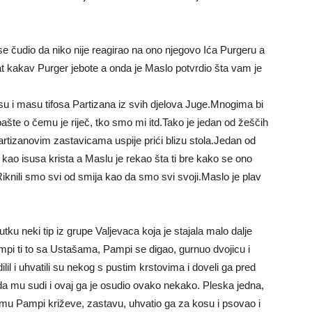
 čudio da niko nije reagirao na ono njegovo Ića Purgeru a
at kakav Purger jebote a onda je Maslo potvrdio šta vam je
masu i masu tifosa Partizana iz svih djelova Juge.Mnogima bi
u bašte o čemu je riječ, tko smo mi itd.Tako je jedan od žeščih
artizanovim zastavicama uspije prići blizu stola.Jedan od
 kao isusa krista a Maslu je rekao šta ti bre kako se ono
.Riknili smo svi od smija kao da smo svi svoji.Maslo je plav
utku neki tip iz grupe Valjevaca koja je stajala malo dalje
ampi ti to sa Ustašama, Pampi se digao, gurnuo dvojicu i
ilil i uhvatili su nekog s pustim krstovima i doveli ga pred
da mu sudi i ovaj ga je osudio ovako nekako. Pleska jedna,
 mu Pampi križeve, zastavu, uhvatio ga za kosu i psovao i