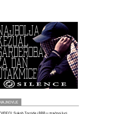
NAJNOVIJE
(VIDEO): Sukob Torcide i BBB u zračnoj luci.