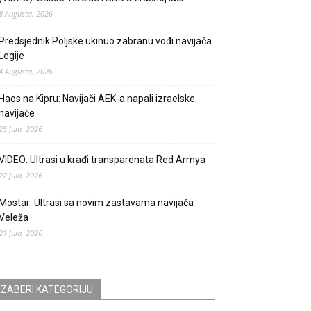
8 Augusta, 2026
Predsjednik Poljske ukinuo zabranu vođi navijača
Legije
4 Augusta, 2026
Haos na Kipru: Navijači AEK-a napali izraelske
navijače
25 Jula, 2026
VIDEO: Ultrasi u krađi transparenata Red Armya
22 Jula, 2026
Mostar: Ultrasi sa novim zastavama navijača
Veleža
21 Jula, 2026
IZABERI KATEGORIJU