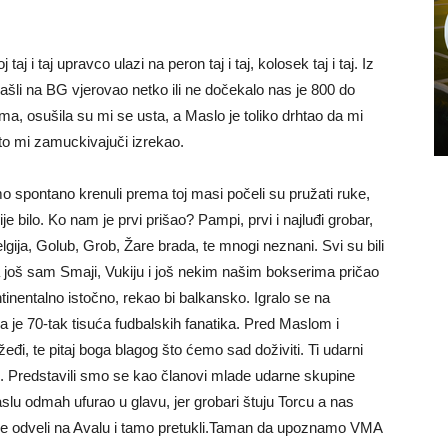
aj i taj upravco ulazi na peron taj i taj, kolosek taj i taj. Iz
ašli na BG vjerovao netko ili ne dočekalo nas je 800 do
ma, osušila su mi se usta, a Maslo je toliko drhtao da mi
ešto mi zamuckivajuči izrekao.
mo spontano krenuli prema toj masi počeli su pružati ruke,
u nije bilo. Ko nam je prvi prišao? Pampi, prvi i najluđi grobar,
ija, Golub, Grob, Žare brada, te mnogi neznani. Svi su bili
 još sam Smaji, Vukiju i još nekim našim bokserima pričao
ntinentalno istočno, rekao bi balkansko. Igralo se na
a je 70-tak tisuća fudbalskih fanatika. Pred Maslom i
 žeđi, te pitaj boga blagog što ćemo sad doživiti. Ti udarni
otu. Predstavili smo se kao članovi mlade udarne skupine
lu odmah ufurao u glavu, jer grobari štuju Torcu a nas
ije odveli na Avalu i tamo pretukli.Taman da upoznamo VMA