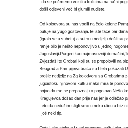
i da se počmemo voziti u kolicima na ručni pogo
došli odjeveni več bi glumili nudiste.
Od kolodvora su nas vodili na čelo kolone Pamp
putuje na yugo gostovanja.Te iste face par dana p
(igralo se u subotu) a sutra u nedjelju došli
ranije bilo je nešto neponovljivo u jednoj nogome
Jugoslaviji.Purgeri kao najmasovniji domačini,To
Zvjezdaši te Grobari koji su se prepolovili na p
Beograd a Pampijeva braća su htela pokazati U
prošle nedjelje na Zg kolodvoru sa Grobarima 
jugoistoku njihovom kutku maksimira te ponov
bojao da me ne prepoznaju a pogotovo Nešo koji 
Kragujevca došao dan prije nas jer je odležao p
I eto da nedužim stigli smo u neku ulicu u blizi
i još neki tip.
Ostali oko stolova i u toj ogromnoj gužvi nisu s