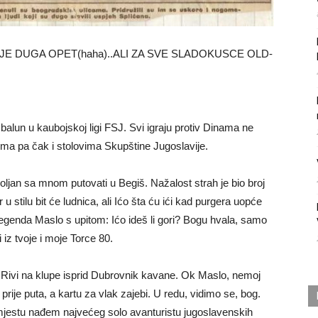
JE DUGA OPET(haha)..ALI ZA SVE SLADOKUSCE OLD-
i balun u kaubojskoj ligi FSJ. Svi igraju protiv Dinama ne
ma pa čak i stolovima Skupštine Jugoslavije.
oljan sa mnom putovati u Begiš. Nažalost strah je bio broj
u stilu bit će ludnica, ali Ićo šta ću ići kad purgera uopće
 legenda Maslo s upitom: Ićo ideš li gori? Bogu hvala, samo
 iz tvoje i moje Torce 80.
a Rivi na klupe isprid Dubrovnik kavane. Ok Maslo, nemoj
 prije puta, a kartu za vlak zajebi. U redu, vidimo se, bog.
jestu nađem najvećeg solo avanturistu jugoslavenskih