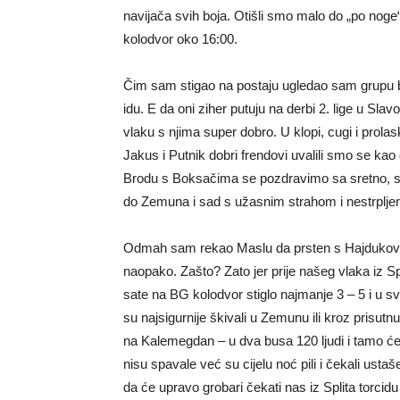
navijača svih boja. Otišli smo malo do „po noge“ p
kolodvor oko 16:00.
Čim sam stigao na postaju ugledao sam grupu bo
idu. E da oni ziher putuju na derbi 2. lige u Sla
vlaku s njima super dobro. U klopi, cugi i prol
Jakus i Putnik dobri frendovi uvalili smo se kao
Brodu s Boksačima se pozdravimo sa sretno, sre
do Zemuna i sad s užasnim strahom i nestrplje
Odmah sam rekao Maslu da prsten s Hajdukovi
naopako. Zašto? Zato jer prije našeg vlaka iz Spl
sate na BG kolodvor stiglo najmanje 3 – 5 i u 
su najsigurnije škivali u Zemunu ili kroz prisu
na Kalemegdan – u dva busa 120 ljudi i tamo će
nisu spavale već su cijelu noć pili i čekali ustaš
da će upravo grobari čekati nas iz Splita torcidu