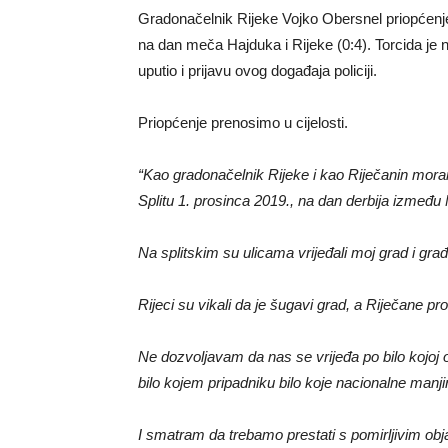
Gradonačelnik Rijeke Vojko Obersnel priopćenjem
na dan meča Hajduka i Rijeke (0:4). Torcida je n
uputio i prijavu ovog događaja policiji.
Priopćenje prenosimo u cijelosti.
“Kao gradonačelnik Rijeke i kao Riječanin moram 
Splitu 1. prosinca 2019., na dan derbija između
Na splitskim su ulicama vrijeđali moj grad i gr
Rijeci su vikali da je šugavi grad, a Riječane pr
Ne dozvoljavam da nas se vrijeđa po bilo kojo
bilo kojem pripadniku bilo koje nacionalne manjin
I smatram da trebamo prestati s pomirljivim obja