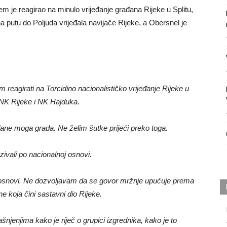
 je reagirao na minulo vrijeđanje građana Rijeke u Splitu,
a putu do Poljuda vrijeđala navijače Rijeke, a Obersnel je
reagirati na Torcidino nacionalističko vrijeđanje Rijeke u
 NK Rijeke i NK Hajduka.
ađane moga grada. Ne želim šutke prijeći preko toga.
ozivali po nacionalnoj osnovi.
j osnovi. Ne dozvoljavam da se govor mržnje upućuje prema
e koja čini sastavni dio Rijeke.
šnjenjima kako je riječ o grupici izgrednika, kako je to