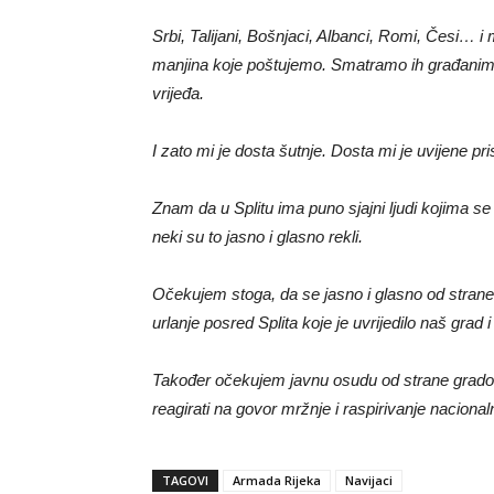
Srbi, Talijani, Bošnjaci, Albanci, Romi, Česi… i
manjina koje poštujemo. Smatramo ih građanim
vrijeđa.
I zato mi je dosta šutnje. Dosta mi je uvijene p
Znam da u Splitu ima puno sjajni ljudi kojima se
neki su to jasno i glasno rekli.
Očekujem stoga, da se jasno i glasno od strane p
urlanje posred Splita koje je uvrijedilo naš gr
Također očekujem javnu osudu od strane gradonač
reagirati na govor mržnje i raspirivanje naciona
TAGOVI
Armada Rijeka
Navijaci