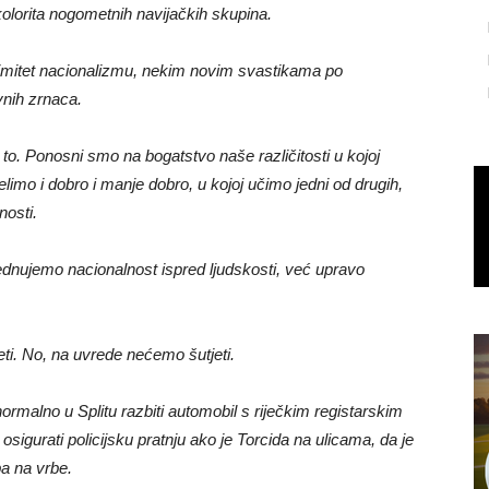
 kolorita nogometnih navijačkih skupina.
itimitet nacionalizmu, nekim novim svastikama po
vnih zrnaca.
to. Ponosni smo na bogatstvo naše različitosti u kojoj
elimo i dobro i manje dobro, u kojoj učimo jedni od drugih,
nosti.
ednujemo nacionalnost ispred ljudskosti, već upravo
eti. No, na uvrede nećemo šutjeti.
normalno u Splitu razbiti automobil s riječkim registarskim
osigurati policijsku pratnju ako je Torcida na ulicama, da je
ba na vrbe.