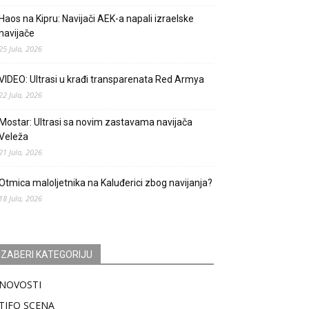
Haos na Kipru: Navijači AEK-a napali izraelske
navijače
25 Jula, 2026
VIDEO: Ultrasi u krađi transparenata Red Armya
22 Jula, 2026
Mostar: Ultrasi sa novim zastavama navijača
Veleža
21 Jula, 2026
Otmica maloljetnika na Kaluđerici zbog navijanja?
18 Jula, 2026
IZABERI KATEGORIJU
NOVOSTI
TIFO SCENA