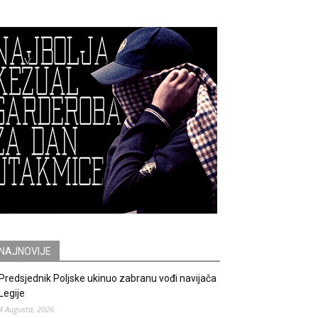
NAJNOVIJE
Predsjednik Poljske ukinuo zabranu vođi navijača
Legije
4 Augusta, 2026