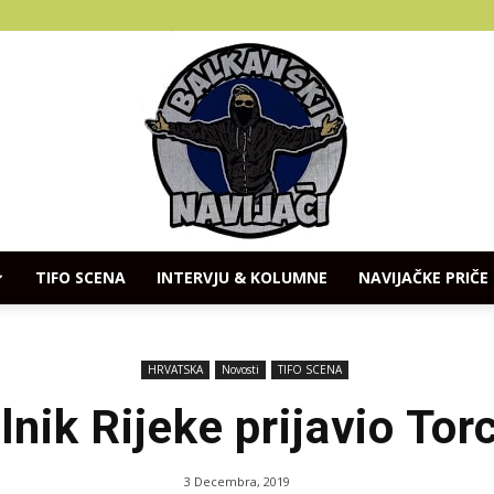
TIFO SCENA
INTERVJU & KOLUMNE
NAVIJAČKE PRIČE
Balkanski
HRVATSKA
Novosti
TIFO SCENA
ik Rijeke prijavio Torci
Navijaci
3 Decembra, 2019