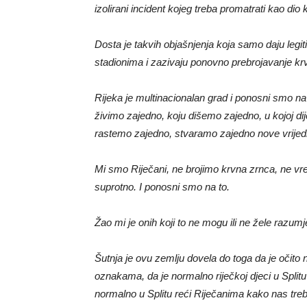
izolirani incident kojeg treba promatrati kao dio
Dosta je takvih objašnjenja koja samo daju leg
stadionima i zazivaju ponovno prebrojavanje kr
Rijeka je multinacionalan grad i ponosni smo na 
živimo zajedno, koju dišemo zajedno, u kojoj dij
rastemo zajedno, stvaramo zajedno nove vrijed
Mi smo Riječani, ne brojimo krvna zrnca, ne vr
suprotno. I ponosni smo na to.
Žao mi je onih koji to ne mogu ili ne žele razumj
Šutnja je ovu zemlju dovela do toga da je očito 
oznakama, da je normalno riječkoj djeci u Splitu 
normalno u Splitu reći Riječanima kako nas tre