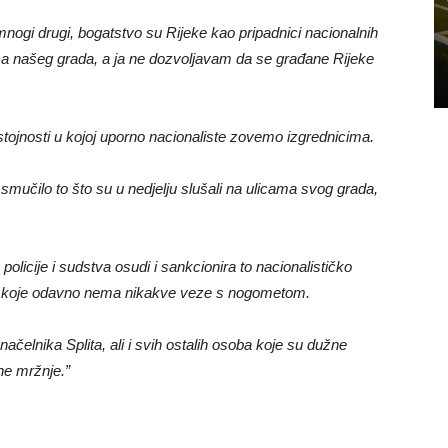
 mnogi drugi, bogatstvo su Rijeke kao pripadnici nacionalnih
a našeg grada, a ja ne dozvoljavam da se građane Rijeke
ristojnosti u kojoj uporno nacionaliste zovemo izgrednicima.
 smučilo to što su u nedjelju slušali na ulicama svog grada,
olicije i sudstva osudi i sankcionira to nacionalističko
ad i koje odavno nema nikakve veze s nogometom.
elnika Splita, ali i svih ostalih osoba koje su dužne
lne mržnje.”