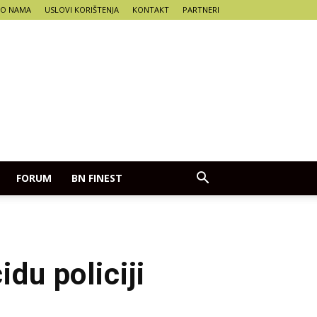
O NAMA
USLOVI KORIŠTENJA
KONTAKT
PARTNERI
FORUM
BN FINEST
du policiji