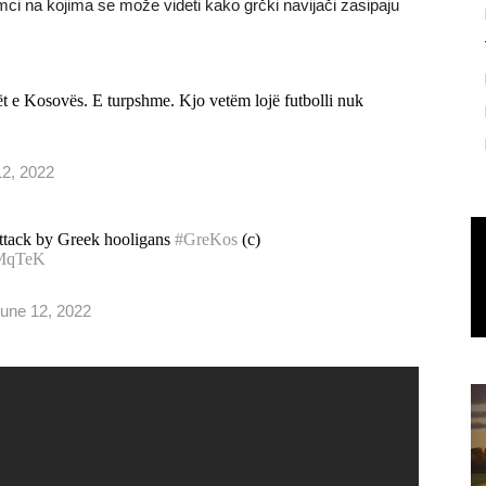
ci na kojima se može videti kako grčki navijači zasipaju
ët e Kosovës. E turpshme. Kjo vetëm lojë futbolli nuk
12, 2022
ttack by Greek hooligans
#GreKos
(c)
BMqTeK
une 12, 2022