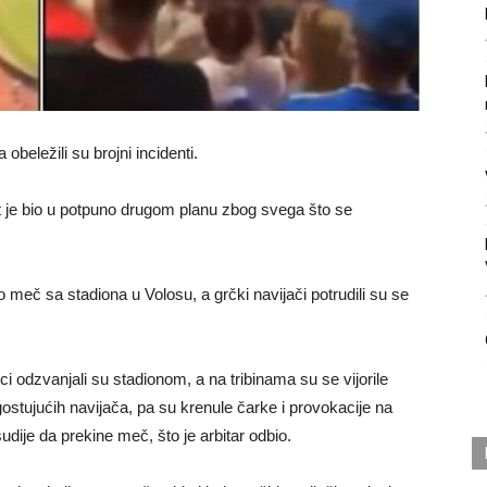
beležili su brojni incidenti.
ltat je bio u potpuno drugom planu zbog svega što se
o meč sa stadiona u Volosu, a grčki navijači potrudili su se
 odzvanjali su stadionom, a na tribinama su se vijorile
ostujućih navijača, pa su krenule čarke i provokacije na
dije da prekine meč, što je arbitar odbio.