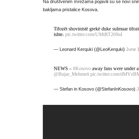
Na društvenim mrežama pojavili su se novi snim
bakljama pristalice Kosova.
Tifozët shovinistë grekë duke sulmuar tifoz
ishte.
pic.twitter.com/UMtRT269uI
— Leonard Kerquki (@LeoKerquki)
June 
NEWS –
#Kosovo
away fans were under a
@Bujar_Mehmeti
pic.twitter.com/dMVz
— Stefan in Kosovo (@StefanInKosovo)
J