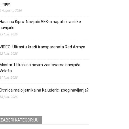
Legije
4 Augusta, 2026
Haos na Kipru: Navijači AEK-a napali izraelske
navijače
25 Jula, 2026
VIDEO: Ultrasi u krađi transparenata Red Armya
22 Jula, 2026
Mostar: Ultrasi sa novim zastavama navijača
Veleža
21 Jula, 2026
Otmica maloljetnika na Kaluđerici zbog navijanja?
18 Jula, 2026
IZABERI KATEGORIJU