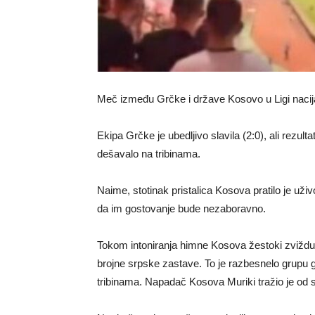
Meč između Grčke i države Kosovo u Ligi nacija o
Ekipa Grčke je ubedljivo slavila (2:0), ali rezu
dešavalo na tribinama.
Naime, stotinak pristalica Kosova pratilo je uživ
da im gostovanje bude nezaboravno.
Tokom intoniranja himne Kosova žestoki zvižduci
brojne srpske zastave. To je razbesnelo grupu g
tribinama. Napadač Kosova Muriki tražio je od su