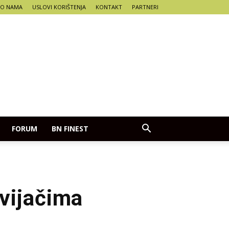
O NAMA
USLOVI KORIŠTENJA
KONTAKT
PARTNERI
FORUM
BN FINEST
avijačima