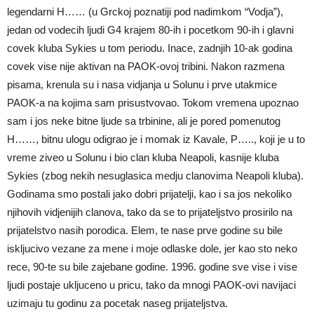
legendarni H…… (u Grckoj poznatiji pod nadimkom “Vodja”),
jedan od vodecih ljudi G4 krajem 80-ih i pocetkom 90-ih i glavni
covek kluba Sykies u tom periodu. Inace, zadnjih 10-ak godina
covek vise nije aktivan na PAOK-ovoj tribini. Nakon razmena
pisama, krenula su i nasa vidjanja u Solunu i prve utakmice
PAOK-a na kojima sam prisustvovao. Tokom vremena upoznao
sam i jos neke bitne ljude sa trbinine, ali je pored pomenutog
H……, bitnu ulogu odigrao je i momak iz Kavale, P….., koji je u to
vreme ziveo u Solunu i bio clan kluba Neapoli, kasnije kluba
Sykies (zbog nekih nesuglasica medju clanovima Neapoli kluba).
Godinama smo postali jako dobri prijatelji, kao i sa jos nekoliko
njihovih vidjenijih clanova, tako da se to prijateljstvo prosirilo na
prijatelstvo nasih porodica. Elem, te nase prve godine su bile
iskljucivo vezane za mene i moje odlaske dole, jer kao sto neko
rece, 90-te su bile zajebane godine. 1996. godine sve vise i vise
ljudi postaje ukljuceno u pricu, tako da mnogi PAOK-ovi navijaci
uzimaju tu godinu za pocetak naseg prijateljstva.