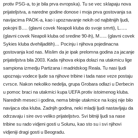
protiv PSG-a, to je bila prva evropska). Tu se vec sklapaju nova
prijateljstva, a naredne godine donose i moja prva gostovanja sa
navijacima PAOK-a, kao i upoznavanje nekih od najbitnijih ljudi,
pokojni B…. (glavni covek Neapoli kluba do svoje smrti), L…..
(glavni covek Neapoli kluba od sredine 90-ih), M….. (glavni covek
Sykies kluba dvehiljaditih)… Pocinju i njihova pojedinacna
gostovanja kod nas. Mislim da je ipak prelomna godina za jacanje
prijateljstva bila 2003. Kada njihova ekipa dolazi na utakmicu lige
sampiona izmedju Partizana i madridskog Reala. Tu nasi ljudi
upoznaju vodece ljude sa njihove tribine i tada nase veze postaju
cvrsce. Nakon nekoliko nedelja, grupa Grobara odlazi u Derbecin
u pomoc braci na utakmici kupa UEFA protiv istoimenog kluba.
Narednih meseci i godina, nema bitnije utakmice na kojoj nije bilo
navijaca oba kluba. Zadnjih godina, neki mladji ljudi nastavljaju da
odrzavaju i sire ovo veliko prijateljstvo. Svi bitniji ljudi sa nase
tribine su rado vidjeni gosti u Solunu, kao sto su i svi njihovi
vidjeniji dragi gosti u Beogradu.