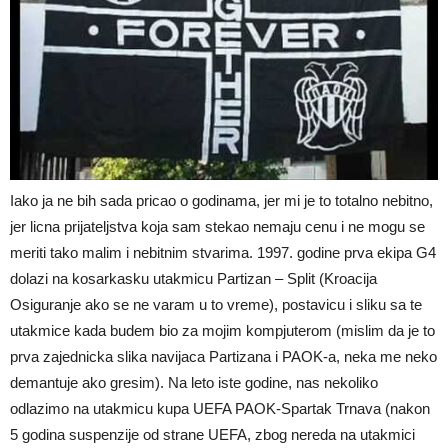
Iako ja ne bih sada pricao o godinama, jer mi je to totalno nebitno,
jer licna prijateljstva koja sam stekao nemaju cenu i ne mogu se
meriti tako malim i nebitnim stvarima. 1997. godine prva ekipa G4
dolazi na kosarkasku utakmicu Partizan – Split (Kroacija
Osiguranje ako se ne varam u to vreme), postavicu i sliku sa te
utakmice kada budem bio za mojim kompjuterom (mislim da je to
prva zajednicka slika navijaca Partizana i PAOK-a, neka me neko
demantuje ako gresim). Na leto iste godine, nas nekoliko
odlazimo na utakmicu kupa UEFA PAOK-Spartak Trnava (nakon
5 godina suspenzije od strane UEFA, zbog nereda na utakmici