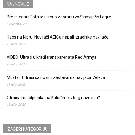
NAJNOVIJE
Predsjednik Poljske ukinuo zabranu vođi navijača Legije
4 Augusta, 2026
Haos na Kipru: Navijači AEK-a napali izraelske navijače
25 Jula, 2026
VIDEO: Ultrasi u krađi transparenata Red Armya
22 Jula, 2026
Mostar: Ultrasi sa novim zastavama navijača Veleža
21 Jula, 2026
Otmica maloljetnika na Kaluđerici zbog navijanja?
18 Jula, 2026
IZABERI KATEGORIJU