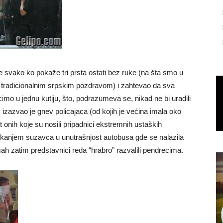
 svako ko pokaže tri prsta ostati bez ruke (na šta smo u
vili tradicionalnim srpskim pozdravom) i zahtevao da sva
mo u jednu kutiju, što, podrazumeva se, nikad ne bi uradili
v izazvao je gnev policajaca (od kojih je većina imala oko
nih koje su nosili pripadnici ekstremnih ustaških
 prskanjem suzavca u unutrašnjost autobusa gde se nalazila
h zatim predstavnici reda “hrabro” razvalili pendrecima.