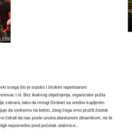
vki svega što je srpsko i širokim repertoarom
enovac i sl. Bez ikakvog objašnjenja, organizator pušta
nije zatvara, tako da mnogi Grobari sa uredno kupljenim
edjuje da sednemo na beton, zbog čega smo pružili žestok
 smo čekali da nas puste unutra planiranom dinamikom, ne bi
tigli neposredno pred početak utakmice..