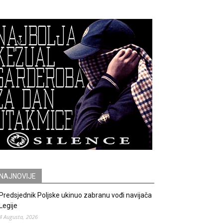
NAJNOVIJE
Predsjednik Poljske ukinuo zabranu vođi navijača
Legije
4 Augusta, 2026