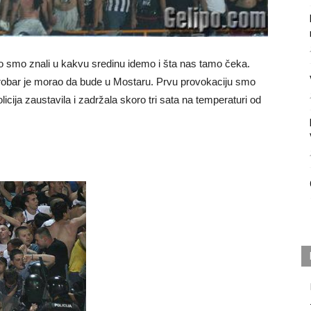
ako smo znali u kakvu sredinu idemo i šta nas tamo čeka.
Grobar je morao da bude u Mostaru. Prvu provokaciju smo
cija zaustavila i zadržala skoro tri sata na temperaturi od