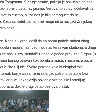
a Tompsona. S druge strane, policija je pokušala da nas
c- sprej u usta navijačima. Verovatno su svi očekivali da
 sve to ćutimo, ali za nas je bilo nemoguće da ne
. Kada su videli da nam ne mogu ništa navijači Zrinjskog
provocira.
e. Kada su igrači došli da sa nama podele radost zbog
ludela i napala nas. Jedni su nas terali van stadiona, a drugi
o se našli u tzv. sendviču i tada je počeo pravi rat. Organi (u
atrona bojnog otrova i šok bombi u masu, i nasumice pucali
h, što u ljude. Svaka patrona koja bi eksplodirala
 momak koji je sa ramena sklanjao patronu ostao je bez
v jer bi mu eksplozija pokidala vratne žile i arteriju);
 obraza, dok je drugi ostao bez dva prsta).