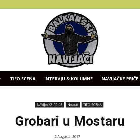
TIFO SCENA
INTERVJU & KOLUMNE
NAVIJAČKE PRIČE
Balkanski
NAVIJAČKE PRIČE
Novosti
TIFO SCENA
Grobari u Mostaru
Navijaci
2 Augusta, 2017