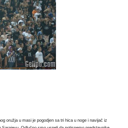
enog oružja u masi je pogodjen sa tri hica u noge i navijač iz
e u Sarajevu. Odlučno smo uspeli da potisnemo predstavnike