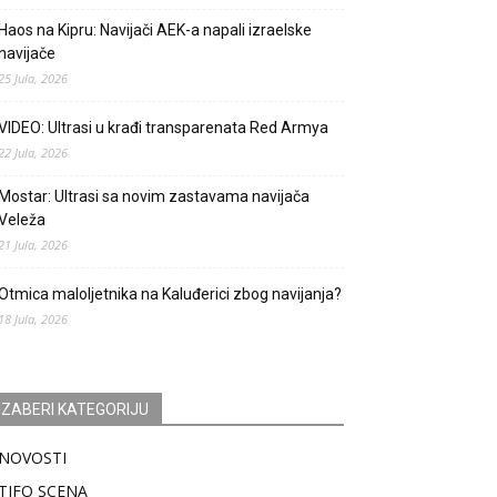
Haos na Kipru: Navijači AEK-a napali izraelske
navijače
25 Jula, 2026
VIDEO: Ultrasi u krađi transparenata Red Armya
22 Jula, 2026
Mostar: Ultrasi sa novim zastavama navijača
Veleža
21 Jula, 2026
Otmica maloljetnika na Kaluđerici zbog navijanja?
18 Jula, 2026
IZABERI KATEGORIJU
NOVOSTI
TIFO SCENA