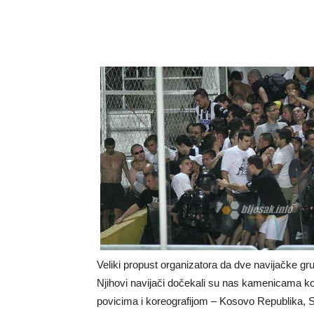
Veliki propust organizatora da dve navijačke gru
Njihovi navijači dočekali su nas kamenicama ko
povicima i koreografijom – Kosovo Republika, S