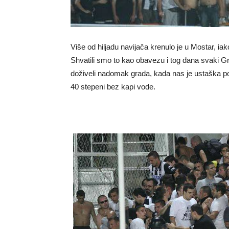
Više od hiljadu navijača krenulo je u Mostar, i
Shvatili smo to kao obavezu i tog dana svaki 
doživeli nadomak grada, kada nas je ustaška poli
40 stepeni bez kapi vode.