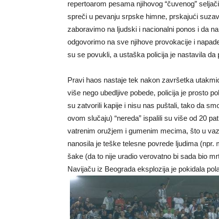
repertoarom pesama njihovog “čuvenog” seljačić
spreči u pevanju srpske himne, prskajući suzava
zaboravimo na ljudski i nacionalni ponos i da na
odgovorimo na sve njihove provokacije i napade
su se povukli, a ustaška policija je nastavila da 
Pravi haos nastaje tek nakon završetka utakmic
više nego ubedljive pobede, policija je prosto po
su zatvorili kapije i nisu nas puštali, tako da sm
ovom slučaju) “nereda” ispalili su više od 20 p
vatrenim oružjem i gumenim mecima, što u vazdu
nanosila je teške telesne povrede ljudima (npr.
šake (da to nije uradio verovatno bi sada bio mrta
Navijaču iz Beograda eksplozija je pokidala pola