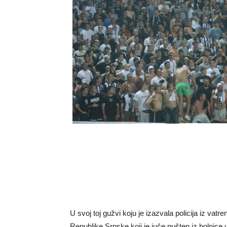
U svoj toj gužvi koju je izazvala policija iz vatr
Republike Srpske koji je juče pušten iz bolnic