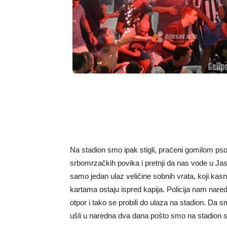
Na stadion smo ipak stigli, praćeni gomilom pso
srbomrzačkih povika i pretnji da nas vode u Jas
samo jedan ulaz veličine sobnih vrata, koji kas
kartama ostaju ispred kapija. Policija nam nar
otpor i tako se probili do ulaza na stadion. Da
ušli u naredna dva dana pošto smo na stadion s