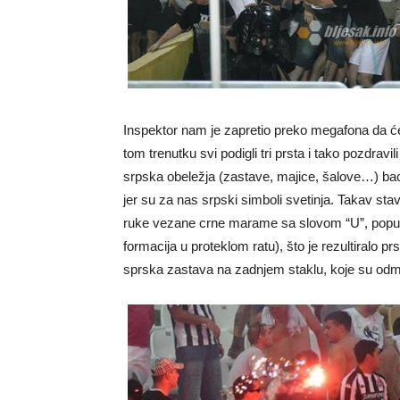
Inspektor nam je zapretio preko megafona da će
tom trenutku svi podigli tri prsta i tako pozdra
srpska obeležja (zastave, majice, šalove…) baci
jer su za nas srpski simboli svetinja. Takav sta
ruke vezane crne marame sa slovom “U”, poput o
formacija u proteklom ratu), što je rezultiralo
sprska zastava na zadnjem staklu, koje su odma