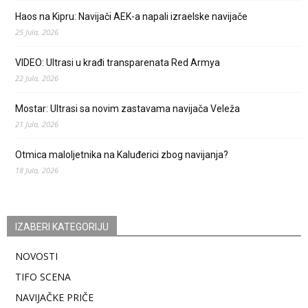
Haos na Kipru: Navijači AEK-a napali izraelske navijače
25 Jula, 2026
VIDEO: Ultrasi u krađi transparenata Red Armya
22 Jula, 2026
Mostar: Ultrasi sa novim zastavama navijača Veleža
21 Jula, 2026
Otmica maloljetnika na Kaluđerici zbog navijanja?
18 Jula, 2026
IZABERI KATEGORIJU
NOVOSTI
TIFO SCENA
NAVIJAČKE PRIČE