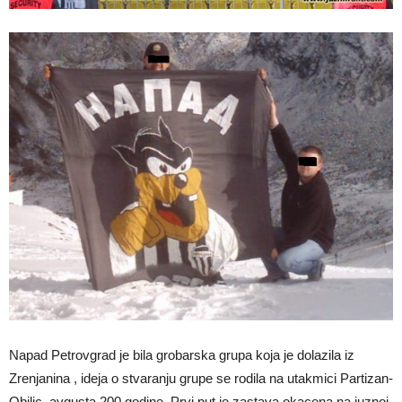
Napad Petrovgrad je bila grobarska grupa koja je dolazila iz
Zrenjanina , ideja o stvaranju grupe se rodila na utakmici Partizan-
Obilic, avgusta 200 godine. Prvi put je zastava okacena na juznoj