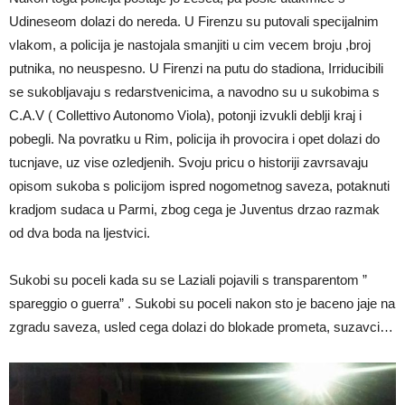
Udineseom dolazi do nereda. U Firenzu su putovali specijalnim
vlakom, a policija je nastojala smanjiti u cim vecem broju ,broj
putnika, no neuspesno. U Firenzi na putu do stadiona, Irriducibili
se sukobljavaju s redarstvenicima, a navodno su u sukobima s
C.A.V ( Collettivo Autonomo Viola), potonji izvukli deblji kraj i
pobegli. Na povratku u Rim, policija ih provocira i opet dolazi do
tucnjave, uz vise ozledjenih. Svoju pricu o historiji zavrsavaju
opisom sukoba s policijom ispred nogometnog saveza, potaknuti
kradjom sudaca u Parmi, zbog cega je Juventus drzao razmak
od dva boda na ljestvici.
Sukobi su poceli kada su se Laziali pojavili s transparentom ”
spareggio o guerra” . Sukobi su poceli nakon sto je baceno jaje na
zgradu saveza, usled cega dolazi do blokade prometa, suzavci…