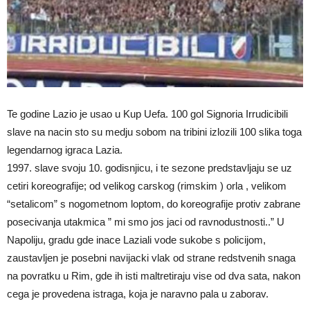
Te godine Lazio je usao u Kup Uefa. 100 gol Signoria Irrudicibili
slave na nacin sto su medju sobom na tribini izlozili 100 slika toga
legendarnog igraca Lazia.
1997. slave svoju 10. godisnjicu, i te sezone predstavljaju se uz
cetiri koreografije; od velikog carskog (rimskim ) orla , velikom
“setalicom” s nogometnom loptom, do koreografije protiv zabrane
posecivanja utakmica ” mi smo jos jaci od ravnodustnosti..” U
Napoliju, gradu gde inace Laziali vode sukobe s policijom,
zaustavljen je posebni navijacki vlak od strane redstvenih snaga
na povratku u Rim, gde ih isti maltretiraju vise od dva sata, nakon
cega je provedena istraga, koja je naravno pala u zaborav.