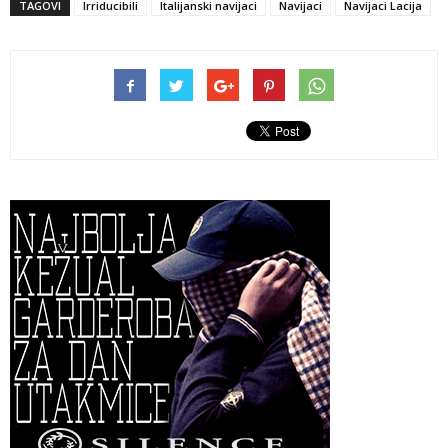
TAGOVI
Irriducibili
Italijanski navijaci
Navijaci
Navijaci Lacija