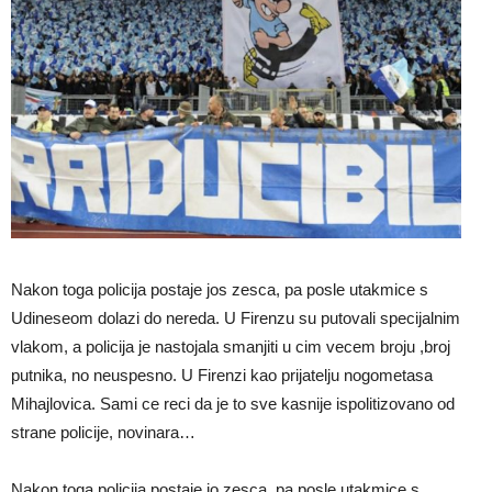
Nakon toga policija postaje jos zesca, pa posle utakmice s
Udineseom dolazi do nereda. U Firenzu su putovali specijalnim
vlakom, a policija je nastojala smanjiti u cim vecem broju ,broj
putnika, no neuspesno. U Firenzi kao prijatelju nogometasa
Mihajlovica. Sami ce reci da je to sve kasnije ispolitizovano od
strane policije, novinara…
Nakon toga policija postaje jo zesca, pa posle utakmice s