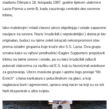
stadionu Olimpico 18. listopada 1987. godine tijekom utakmice
Lazio-Parma u serie B, kada zauzimaju centralni deo severne
tribine,
Iako malobrojni i mladi clanovi ubrzo objedinjuju i ostale zapazene
navijace sa severa. Naziv Irrudicibili ( nepokolebljivi ) doista je bio
originalan, buduci su njime zeleli iskazati nekompromisni stav
prema ostalim grupama koje kruže oko S.S. Lazia. Ova grupa
smatra kako su njihovi predhodnici Eagles Supporters prepolovili
tribinu na tatine sinove i ostale, pa su tako Irrudicibili odlucili
putovati vlakovima za razliku od E.S. koji su favorizirali autobuse
za gostovanja. Ubrzo maskota grupe i ujedno logo postaje “Mr.
Enrich” crtana karikatura s polucilindrom na glavi, a koji
naglasava bunt i agresivnost, upravo onaj nacin na koji su se isti
hteli eksponirati u ultra svijetu.