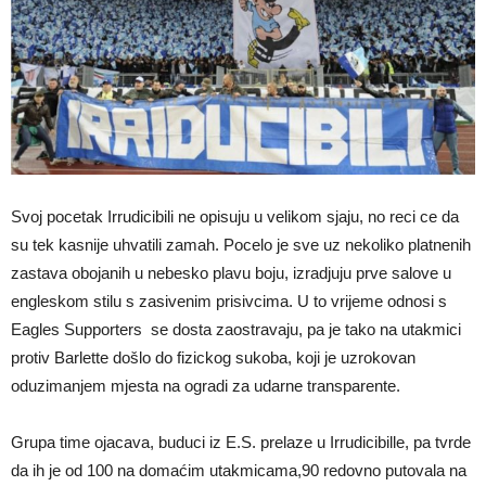
Svoj pocetak Irrudicibili ne opisuju u velikom sjaju, no reci ce da
su tek kasnije uhvatili zamah. Pocelo je sve uz nekoliko platnenih
zastava obojanih u nebesko plavu boju, izradjuju prve salove u
engleskom stilu s zasivenim prisivcima. U to vrijeme odnosi s
Eagles Supporters se dosta zaostravaju, pa je tako na utakmici
protiv Barlette došlo do fizickog sukoba, koji je uzrokovan
oduzimanjem mjesta na ogradi za udarne transparente.
Grupa time ojacava, buduci iz E.S. prelaze u Irrudicibille, pa tvrde
da ih je od 100 na domaćim utakmicama,90 redovno putovala na