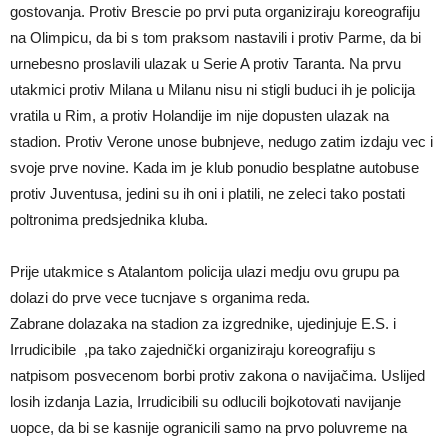
gostovanja. Protiv Brescie po prvi puta organiziraju koreografiju
na Olimpicu, da bi s tom praksom nastavili i protiv Parme, da bi
urnebesno proslavili ulazak u Serie A protiv Taranta. Na prvu
utakmici protiv Milana u Milanu nisu ni stigli buduci ih je policija
vratila u Rim, a protiv Holandije im nije dopusten ulazak na
stadion. Protiv Verone unose bubnjeve, nedugo zatim izdaju vec i
svoje prve novine. Kada im je klub ponudio besplatne autobuse
protiv Juventusa, jedini su ih oni i platili, ne zeleci tako postati
poltronima predsjednika kluba.
Prije utakmice s Atalantom policija ulazi medju ovu grupu pa
dolazi do prve vece tucnjave s organima reda.
Zabrane dolazaka na stadion za izgrednike, ujedinjuje E.S. i
Irrudicibile ,pa tako zajednički organiziraju koreografiju s
natpisom posvecenom borbi protiv zakona o navijačima. Uslijed
losih izdanja Lazia, Irrudicibili su odlucili bojkotovati navijanje
uopce, da bi se kasnije ogranicili samo na prvo poluvreme na