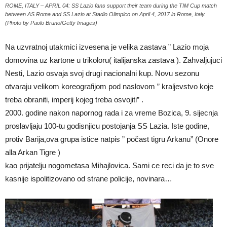
ROME, ITALY – APRIL 04: SS Lazio fans support their team during the TIM Cup match
between AS Roma and SS Lazio at Stadio Olimpico on April 4, 2017 in Rome, Italy.
(Photo by Paolo Bruno/Getty Images)
Na uzvratnoj utakmici izvesena je velika zastava ” Lazio moja
domovina uz kartone u trikoloru( italijanska zastava ). Zahvaljujuci
Nesti, Lazio osvaja svoj drugi nacionalni kup. Novu sezonu
otvaraju velikom koreografijom pod naslovom ” kraljevstvo koje
treba obraniti, imperij kojeg treba osvojiti” .
2000. godine nakon napornog rada i za vreme Bozica, 9. sijecnja
proslavljaju 100-tu godisnjicu postojanja SS Lazia. Iste godine,
protiv Barija,ova grupa istice natpis ” počast tigru Arkanu” (Onore
alla Arkan Tigre )
kao prijatelju nogometasa Mihajlovica. Sami ce reci da je to sve
kasnije ispolitizovano od strane policije, novinara…