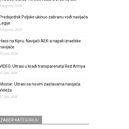
8 Augusta, 2026
Predsjednik Poljske ukinuo zabranu vođi navijača
Legije
4 Augusta, 2026
Haos na Kipru: Navijači AEK-a napali izraelske
navijače
25 Jula, 2026
VIDEO: Ultrasi u krađi transparenata Red Armya
22 Jula, 2026
Mostar: Ultrasi sa novim zastavama navijača
Veleža
21 Jula, 2026
IZABERI KATEGORIJU