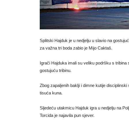
Splitski Hajduk je u nedjelju u slavio na gost
za važna tri boda zabio je Mijo Caktaš.
Igrači Hajduka imali su veliku podršku s tribina
gostujuću tribinu.
Zbog zapaljenih baklji i dimne kutije disciplins
tisuća kuna.
Sljedeću utakmicu Hajduk igra u nedjelju na Po
Torcida je najavila pun sjever.