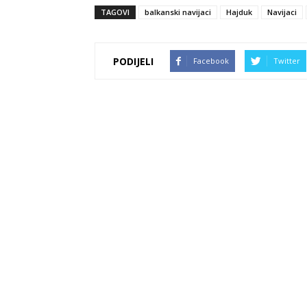
TAGOVI
balkanski navijaci
Hajduk
Navijaci
PODIJELI
Facebook
Twitter