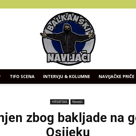
TIFO SCENA
INTERVJU & KOLUMNE
NAVIJAČKE PRIČE
Balkanski
HRVATSKA
Novosti
njen zbog bakljade na g
Osijeku
Navijaci