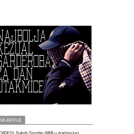
NAJNOVIJE
(VIDEO): Sukob Torcide i BBB u zračnoj luci.