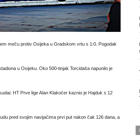
ujućem meču protiv Osijeka u Gradskom vrtu s 1:0. Pogodak
 stadiona u Osijeku. Oko 500-tinjak Torcidaša napunilo je
ki sudac HT Prve lige Alan Klakočer kaznio je Hajduk s 12
ljudu pred svojim navijačima prvi put nakon čak 126 dana, a