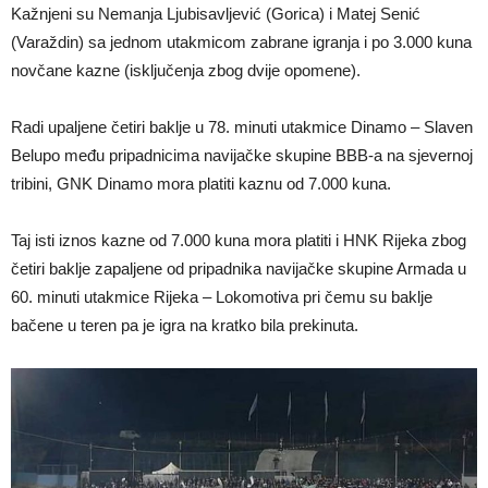
Kažnjeni su Nemanja Ljubisavljević (Gorica) i Matej Senić
(Varaždin) sa jednom utakmicom zabrane igranja i po 3.000 kuna
novčane kazne (isključenja zbog dvije opomene).
Radi upaljene četiri baklje u 78. minuti utakmice Dinamo – Slaven
Belupo među pripadnicima navijačke skupine BBB-a na sjevernoj
tribini, GNK Dinamo mora platiti kaznu od 7.000 kuna.
Taj isti iznos kazne od 7.000 kuna mora platiti i HNK Rijeka zbog
četiri baklje zapaljene od pripadnika navijačke skupine Armada u
60. minuti utakmice Rijeka – Lokomotiva pri čemu su baklje
bačene u teren pa je igra na kratko bila prekinuta.