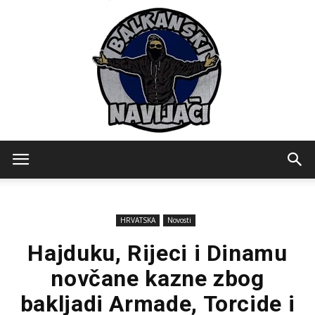
Balkanski
HRVATSKA
Novosti
Navijaci
Hajduku, Rijeci i Dinamu
novčane kazne zbog
bakljadi Armade, Torcide i