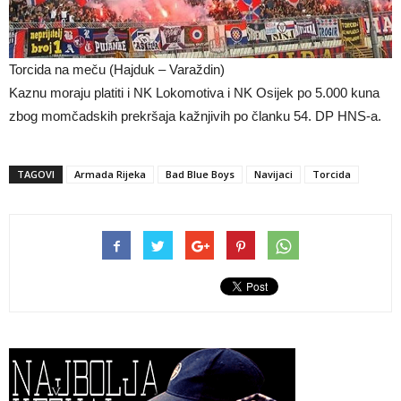
Torcida na meču (Hajduk – Varaždin)
Kaznu moraju platiti i NK Lokomotiva i NK Osijek po 5.000 kuna
zbog momčadskih prekršaja kažnjivih po članku 54. DP HNS-a.
TAGOVI
Armada Rijeka
Bad Blue Boys
Navijaci
Torcida