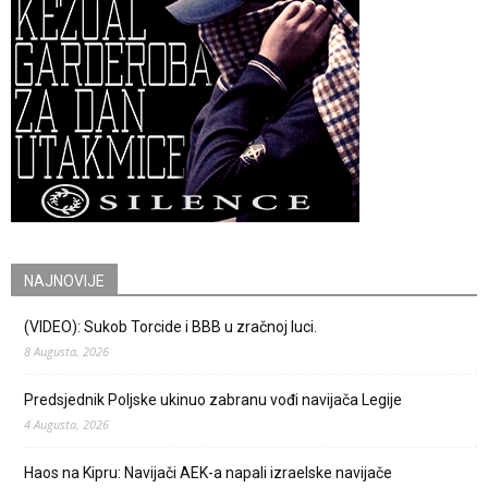
NAJNOVIJE
(VIDEO): Sukob Torcide i BBB u zračnoj luci.
8 Augusta, 2026
Predsjednik Poljske ukinuo zabranu vođi navijača Legije
4 Augusta, 2026
Haos na Kipru: Navijači AEK-a napali izraelske navijače