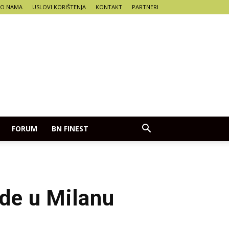
O NAMA
USLOVI KORIŠTENJA
KONTAKT
PARTNERI
FORUM
BN FINEST
ade u Milanu