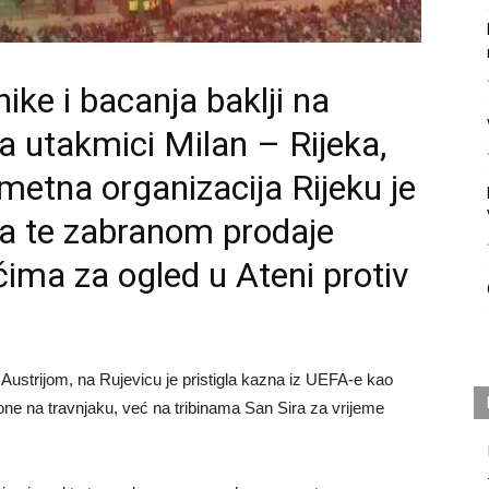
ike i bacanja baklji na
na utakmici Milan – Rijeka,
etna organizacija Rijeku je
ra te zabranom prodaje
čima za ogled u Ateni protiv
ustrijom, na Rujevicu je pristigla kazna iz UEFA-e kao
e one na travnjaku, već na tribinama San Sira za vrijeme