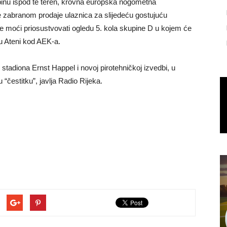
ribinu ispod te teren, krovna europska nogometna
 te zabranom prodaje ulaznica za slijedeću gostujuću
će moći priosustvovati ogledu 5. kola skupine D u kojem će
 Ateni kod AEK-a.
 stadiona Ernst Happel i novoj pirotehničkoj izvedbi, u
“čestitku”, javlja Radio Rijeka.