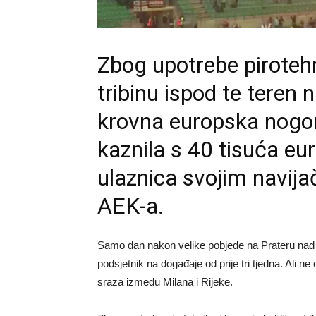
Zbog upotrebe pirotehn
tribinu ispod te teren 
krovna europska nogom
kaznila s 40 tisuća eu
ulaznica svojim navija
AEK-a.
Samo dan nakon velike pobjede na Prateru nad A
podsjetnik na događaje od prije tri tjedna. Ali n
sraza između Milana i Rijeke.