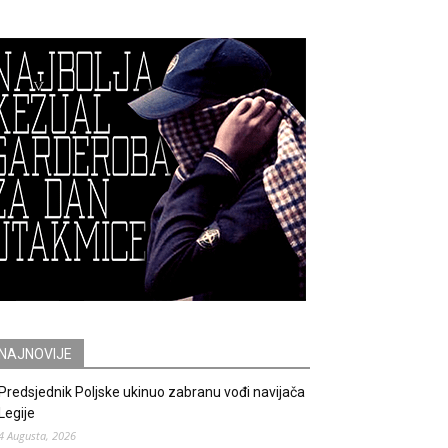
NAJNOVIJE
Predsjednik Poljske ukinuo zabranu vođi navijača
Legije
4 Augusta, 2026