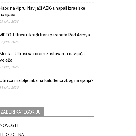
Haos na Kipru: Navijači AEK-a napali izraelske
navijače
25 Jula, 2026
VIDEO: Ultrasi u krađi transparenata Red Armya
22 Jula, 2026
Mostar: Ultrasi sa novim zastavama navijača
Veleža
21 Jula, 2026
Otmica maloljetnika na Kaluđerici zbog navijanja?
18 Jula, 2026
IZABERI KATEGORIJU
NOVOSTI
TIFO SCENA