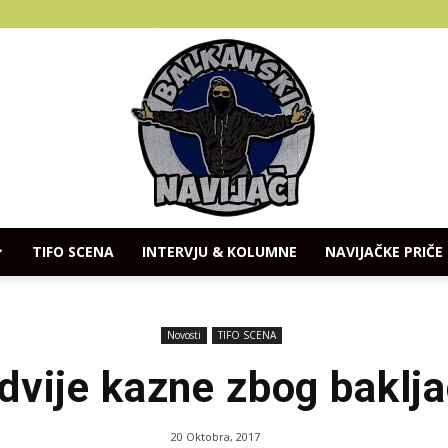
TIFO SCENA
INTERVJU & KOLUMNE
NAVIJAČKE PRIČE
Balkanski
Novosti
TIFO SCENA
dvije kazne zbog baklj
Navijaci
20 Oktobra, 2017