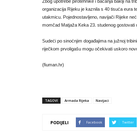
Zbog upotrebe pirotehnike i bacanja baklji na t
organizacija Rijeku je kaznila s 40 tisuća eura
utakmicu. Pojednostavljeno, navijači Rijeke ne
momčad Matjaža Keka 23. studenog gostovati u
Sudeći po sinoćnjim događajima na južnoj tribini
riječkom prvoligašu mogu očekivati uskoro novu 
(fiuman.hr)
TAGOVI
Armada Rijeka
Navijaci
PODIJELI
Facebook
Twitter