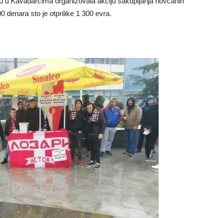
u u Kavadarcima organizovala akciju sakupljanja novcanih
0 denara sto je otprilike 1 300 evra.