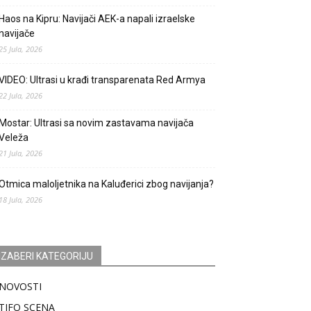
Haos na Kipru: Navijači AEK-a napali izraelske
navijače
25 Jula, 2026
VIDEO: Ultrasi u krađi transparenata Red Armya
22 Jula, 2026
Mostar: Ultrasi sa novim zastavama navijača
Veleža
21 Jula, 2026
Otmica maloljetnika na Kaluđerici zbog navijanja?
18 Jula, 2026
IZABERI KATEGORIJU
NOVOSTI
TIFO SCENA