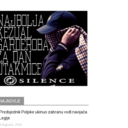
NAJNOVIJE
Predsjednik Poljske ukinuo zabranu vođi navijača
Legije
4 Augusta, 2026