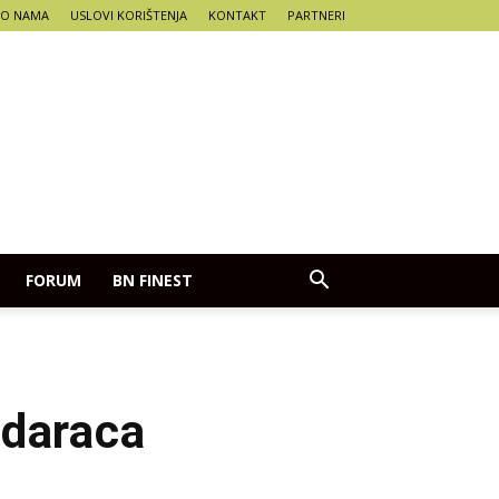
O NAMA
USLOVI KORIŠTENJA
KONTAKT
PARTNERI
FORUM
BN FINEST
adaraca