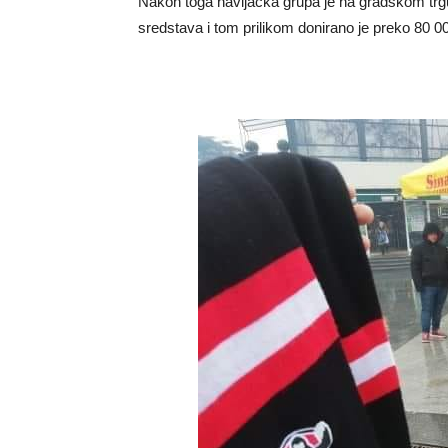
Nakon toga navijacka grupa je na gradskom trg
sredstava i tom prilikom donirano je preko 80 00