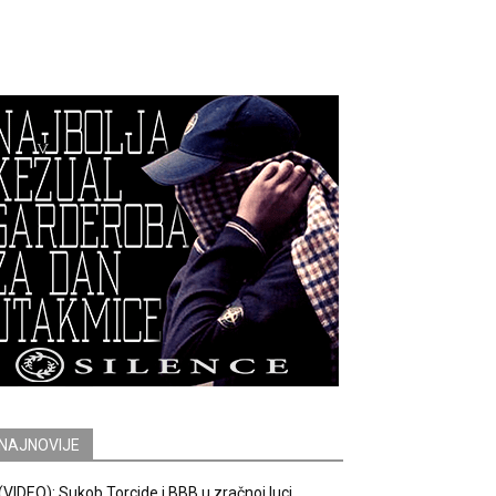
NAJNOVIJE
(VIDEO): Sukob Torcide i BBB u zračnoj luci.