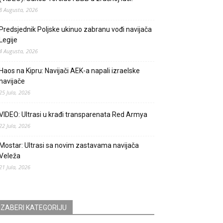
8 Augusta, 2026
Predsjednik Poljske ukinuo zabranu vođi navijača
Legije
4 Augusta, 2026
Haos na Kipru: Navijači AEK-a napali izraelske
navijače
25 Jula, 2026
VIDEO: Ultrasi u krađi transparenata Red Armya
22 Jula, 2026
Mostar: Ultrasi sa novim zastavama navijača
Veleža
21 Jula, 2026
IZABERI KATEGORIJU