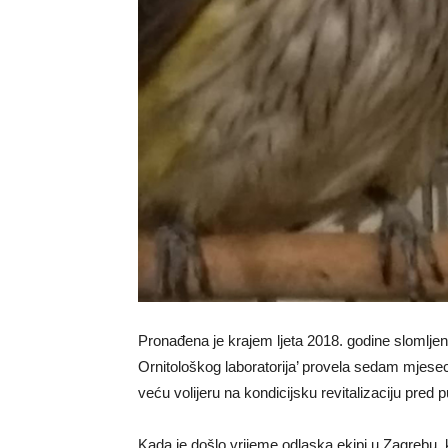
Pronađena je krajem ljeta 2018. godine slomljen
Ornitološkog laboratorija’ provela sedam mjeseci. 
veću volijeru na kondicijsku revitalizaciju pred p
Kada je došlo vrijeme odlaska ekipi u Zagrebu, k