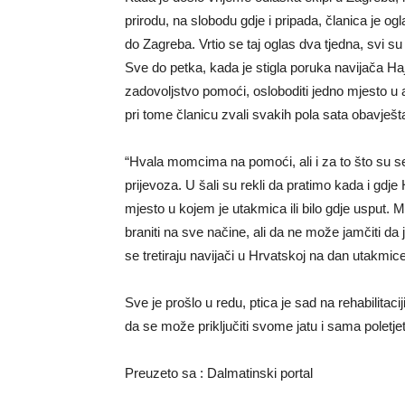
prirodu, na slobodu gdje i pripada, članica je 
do Zagreba. Vrtio se taj oglas dva tjedna, svi su la
Sve do petka, kada je stigla poruka navijača Haj
zadovoljstvo pomoći, osloboditi jedno mjesto u au
pri tome članicu zvali svakih pola sata obavješta
“Hvala momcima na pomoći, ali i za to što su 
prijevoza. U šali su rekli da pratimo kada i gdj
mjesto u kojem je utakmica ili bilo gdje usput.
braniti na sve načine, ali da ne može jamčiti da
se tretiraju navijači u Hrvatskoj na dan utakmice
Sve je prošlo u redu, ptica je sad na rehabilitaci
da se može priključiti svome jatu i sama poletjet
Preuzeto sa : Dalmatinski portal