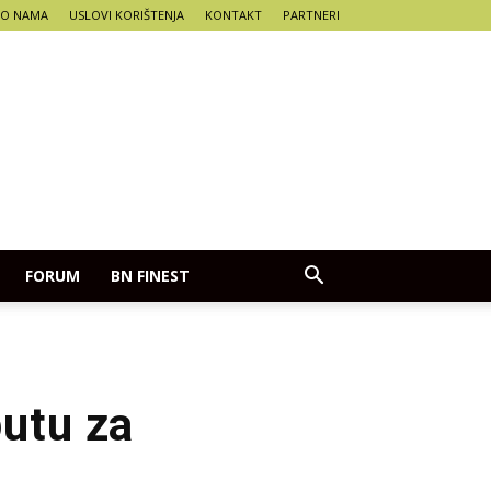
O NAMA
USLOVI KORIŠTENJA
KONTAKT
PARTNERI
FORUM
BN FINEST
putu za