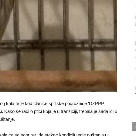
og krila te je kod članice splitske podružnice ‘DZPPP
Kako se radi o ptici koja je u tranziciji, trebala je sada ići u
uštanje.
oja će se pobrinuti da stekne kondiciju prije puštanja u