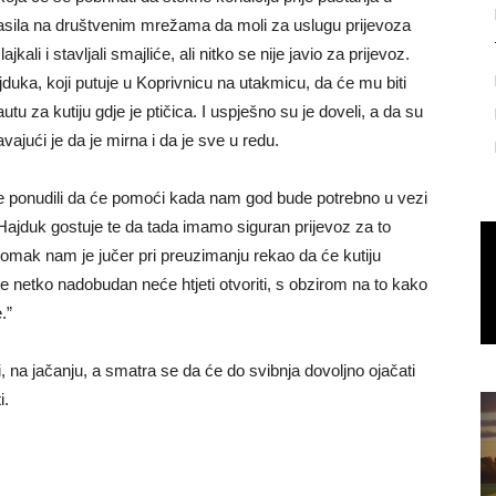
oglasila na društvenim mrežama da moli za uslugu prijevoza
jkali i stavljali smajliće, ali nitko se nije javio za prijevoz.
duka, koji putuje u Koprivnicu na utakmicu, da će mu biti
tu za kutiju gdje je ptičica. I uspješno su je doveli, a da su
vajući je da je mirna i da je sve u redu.
se ponudili da će pomoći kada nam god bude potrebno u vezi
e Hajduk gostuje te da tada imamo siguran prijevoz za to
 Momak nam je jučer pri preuzimanju rekao da će kutiju
 je netko nadobudan neće htjeti otvoriti, s obzirom na to kako
.”
ji, na jačanju, a smatra se da će do svibnja dovoljno ojačati
i.