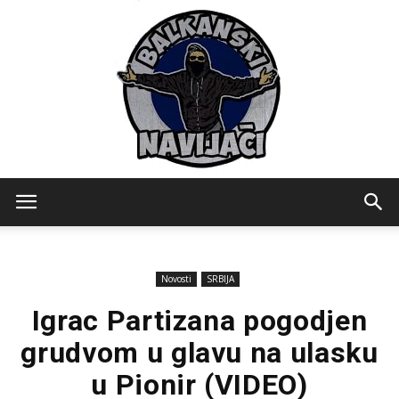
Balkanski
Novosti
SRBIJA
Navijaci
Igrac Partizana pogodjen
grudvom u glavu na ulasku
u Pionir (VIDEO)