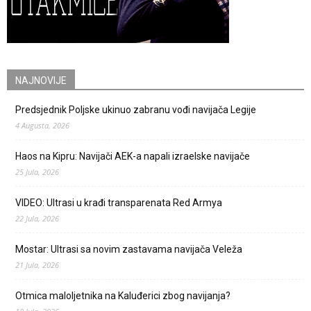
NAJNOVIJE
Predsjednik Poljske ukinuo zabranu vođi navijača Legije
4 Augusta, 2026
Haos na Kipru: Navijači AEK-a napali izraelske navijače
25 Jula, 2026
VIDEO: Ultrasi u krađi transparenata Red Armya
22 Jula, 2026
Mostar: Ultrasi sa novim zastavama navijača Veleža
21 Jula, 2026
Otmica maloljetnika na Kaluđerici zbog navijanja?