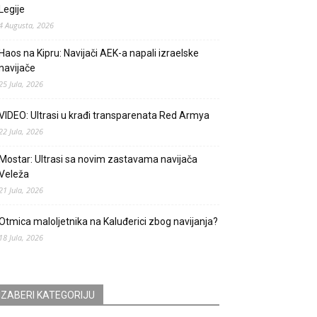
Legije
4 Augusta, 2026
Haos na Kipru: Navijači AEK-a napali izraelske
navijače
25 Jula, 2026
VIDEO: Ultrasi u krađi transparenata Red Armya
22 Jula, 2026
Mostar: Ultrasi sa novim zastavama navijača
Veleža
21 Jula, 2026
Otmica maloljetnika na Kaluđerici zbog navijanja?
18 Jula, 2026
IZABERI KATEGORIJU