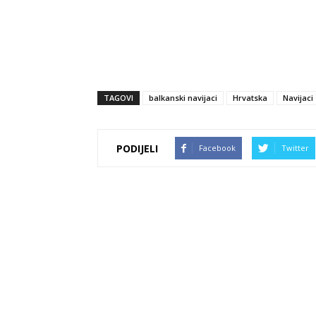
TAGOVI
balkanski navijaci
Hrvatska
Navijaci
PODIJELI
Facebook
Twitter