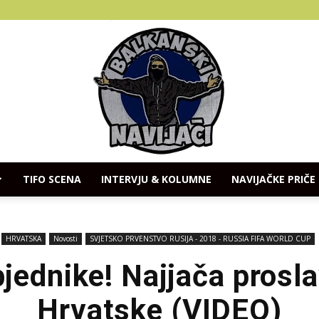
TIFO SCENA
INTERVJU & KOLUMNE
NAVIJAČKE PRIČE
Balkanski
HRVATSKA
Novosti
SVJETSKO PRVENSTVO RUSIJA - 2018 - RUSSIA FIFA WORLD CUP
ednike! Najjača prosl
Hrvatske (VIDEO)
Navijaci