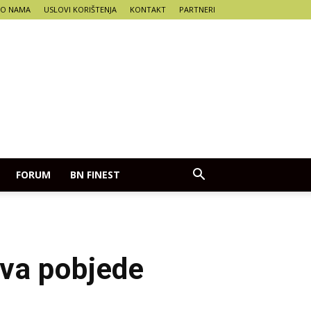
O NAMA
USLOVI KORIŠTENJA
KONTAKT
PARTNERI
FORUM
BN FINEST
ava pobjede