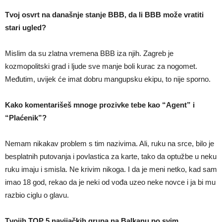
Tvoj osvrt na današnje stanje BBB, da li BBB može vrat
iti
stari ugled?
Mislim da su zlatna vremena BBB iza njih. Zagreb je
kozmopolitski grad i ljude sve manje boli kurac za nogomet.
Međutim, uvijek će imat dobru mangupsku ekipu, to nije sporno.
Kako komentarišeš mnoge prozivke tebe kao “Agent” i
“Plaćenik”?
Nemam nikakav problem s tim nazivima. Ali, ruku na srce, bilo je
besplatnih putovanja i povlastica za karte, tako da optužbe u neku
ruku imaju i smisla. Ne krivim nikoga. I da je meni netko, kad sam
imao 18 god, rekao da je neki od vođa uzeo neke novce i ja bi mu
razbio ciglu o glavu.
Tvojih TOP 5 navijačkih grupa na Balkanu po svim