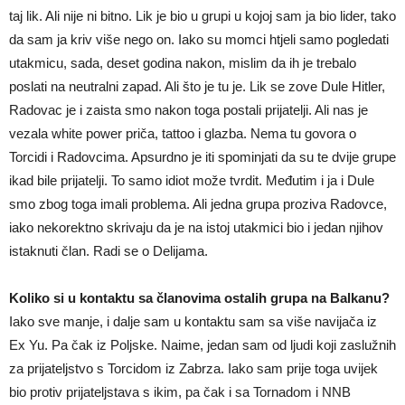
taj lik. Ali nije ni bitno. Lik je bio u grupi u kojoj sam ja bio lider, tako
da sam ja kriv više nego on. Iako su momci htjeli samo pogledati
utakmicu, sada, deset godina nakon, mislim da ih je trebalo
poslati na neutralni zapad. Ali što je tu je. Lik se zove Dule Hitler,
Radovac je i zaista smo nakon toga postali prijatelji. Ali nas je
vezala white power priča, tattoo i glazba. Nema tu govora o
Torcidi i Radovcima. Apsurdno je iti spominjati da su te dvije grupe
ikad bile prijatelji. To samo idiot može tvrdit. Međutim i ja i Dule
smo zbog toga imali problema. Ali jedna grupa proziva Radovce,
iako nekorektno skrivaju da je na istoj utakmici bio i jedan njihov
istaknuti član. Radi se o Delijama.
Koliko si u kontaktu sa članovima ostalih grupa na Balkanu?
Iako sve manje, i dalje sam u kontaktu sam sa više navijača iz
Ex Yu. Pa čak iz Poljske. Naime, jedan sam od ljudi koji zaslužnih
za prijateljstvo s Torcidom iz Zabrza. Iako sam prije toga uvijek
bio protiv prijateljstava s ikim, pa čak i sa Tornadom i NNB