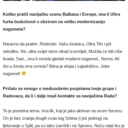
Koliko pratiš navijačku scenu Balkana i Evrope, ima li Ultra
furka budućnost s obzirom na veliku modernizaciju
nogometa?
Naravno da pratim. Redovito. Vašu stranicu, Ultra Tifo i još
nekoliko. Ne, ultra svijet neće nikad izumrijeti. Možda će biti više
livada. Sad…ima li smisla gledati moderni nogomet.. Nema. Ali
što u životu ima smisla? Bitna je ekipa i zajedništvo. Jebo
nogomet!
Pričalo se mnogo o međusobnim posjetama tvoje grupe i
Radovaca, da li i dalje imaš kontakte sa navijačima Rada?
To je posebna tema. Ima lik, koji je jako aktivan na ovom forumu.
On je bez znanja drugih zvao tog Srbina (i još jednog) na
ljetovanje u Split, pa su tako završili i na Sjeveru. Neću odat tko je