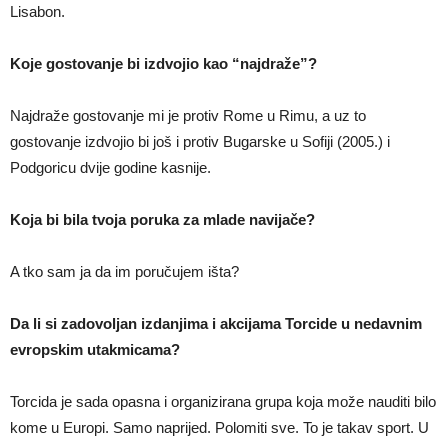
Lisabon.
Koje gostovanje bi izdvojio kao “najdraže”?
Najdraže gostovanje mi je protiv Rome u Rimu, a uz to
gostovanje izdvojio bi još i protiv Bugarske u Sofiji (2005.) i
Podgoricu dvije godine kasnije.
Koja bi bila tvoja poruka za mlade navijače?
A tko sam ja da im poručujem išta?
Da li si zadovoljan izdanjima i akcijama Torcide u nedavnim
evropskim utakmicama?
Torcida je sada opasna i organizirana grupa koja može nauditi bilo
kome u Europi. Samo naprijed. Polomiti sve. To je takav sport. U