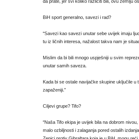
da prate, jer svi koliko različiti bili, ovu zemlj
BiH sport generalno, savezi i rad?
“Savezi kao savezi unutar sebe uvijek imaju ljude
tu iz ličnih interesa, nažalost takva nam je situac
Mislim da bi bili mnogo uspješniji u svim reprez
unutar samih saveza.
Kada bi se ostale navijačke skupine uključile u t
zapaženiji.”
Ciljevi grupe? Tifo?
“Naša Tifo ekipa je uvijek bila na dobrom nivou
malo ozbiljnosti i zalaganja pored ostalih izdanja
Zenici protiv Gibraltara koja je u BiH, mogu reć