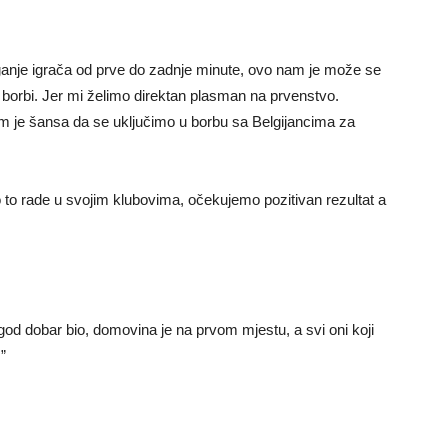
anje igrača od prve do zadnje minute, ovo nam je može se
j borbi. Jer mi želimo direktan plasman na prvenstvo.
am je šansa da se uključimo u borbu sa Belgijancima za
 to rade u svojim klubovima, očekujemo pozitivan rezultat a
o god dobar bio, domovina je na prvom mjestu, a svi oni koji
”