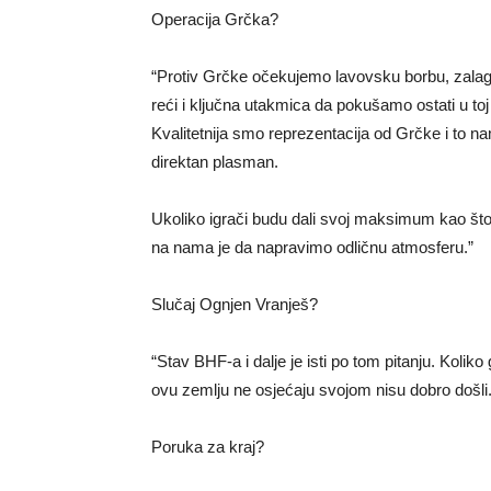
Operacija Grčka?
“Protiv Grčke očekujemo lavovsku borbu, zalag
reći i ključna utakmica da pokušamo ostati u to
Kvalitetnija smo reprezentacija od Grčke i to n
direktan plasman.
Ukoliko igrači budu dali svoj maksimum kao što
na nama je da napravimo odličnu atmosferu.”
Slučaj Ognjen Vranješ?
“Stav BHF-a i dalje je isti po tom pitanju. Kolik
ovu zemlju ne osjećaju svojom nisu dobro došli.
Poruka za kraj?