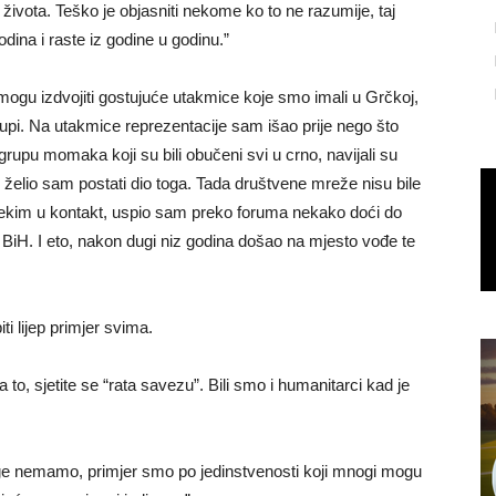
ivota. Teško je objasniti nekome ko to ne razumije, taj
godina i raste iz godine u godinu.”
o mogu izdvojiti gostujuće utakmice koje smo imali u Grčkoj,
upi. Na utakmice reprezentacije sam išao prije nego što
rupu momaka koji su bili obučeni svi u crno, navijali su
o, želio sam postati dio toga. Tada društvene mreže nisu bile
 s nekim u kontakt, uspio sam preko foruma nekako doći do
ju BiH. I eto, nakon dugi niz godina došao na mjesto vođe te
i lijep primjer svima.
 to, sjetite se “rata savezu”. Bili smo i humanitarci kad je
uge nemamo, primjer smo po jedinstvenosti koji mnogi mogu