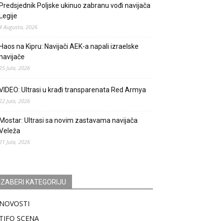
Predsjednik Poljske ukinuo zabranu vođi navijača
Legije
4 Augusta, 2026
Haos na Kipru: Navijači AEK-a napali izraelske
navijače
25 Jula, 2026
VIDEO: Ultrasi u krađi transparenata Red Armya
22 Jula, 2026
Mostar: Ultrasi sa novim zastavama navijača
Veleža
21 Jula, 2026
IZABERI KATEGORIJU
NOVOSTI
TIFO SCENA