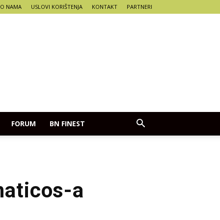
O NAMA
USLOVI KORIŠTENJA
KONTAKT
PARTNERI
FORUM
BN FINEST
naticos-a