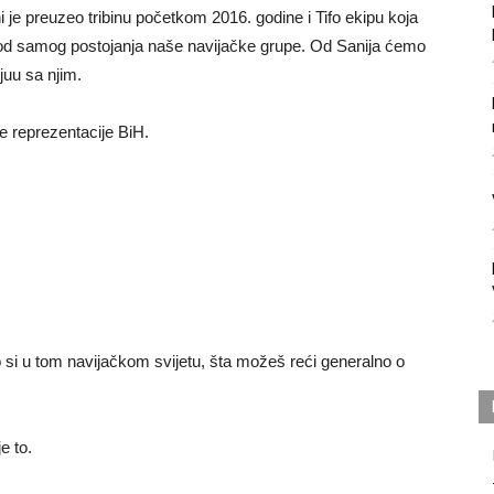
 je preuzeo tribinu početkom 2016. godine i Tifo ekipu koja
a od samog postojanja naše navijačke grupe. Od Sanija ćemo
juu sa njim.
e reprezentacije BiH.
o si u tom navijačkom svijetu, šta možeš reći generalno o
e to.