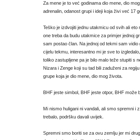
Za mene je to već godinama dio mene, dio mog ž
adrenalin, odanost grupi i ideji koja živi već 17 
Teško je izdvojiti jednu utakmicu od svih ali et
one treba da budu utakmice za primjer jednoj gr
sam postao član. Na jednoj od tekmi sam vidio g
cijelu tekmu, interesantno mi je sve to izgledal
toliko zastupljene pa je bilo malo teže stupiti
Nizara i Zenge koji su tad bili zaduženi za regi
grupe koja je dio mene, dio mog života.
BHF jeste simbol, BHF jeste otpor, BHF može bit
Mi nismo huligani ni vandali, ali smo spremni i za
trebalo, podršku davali uvijek.
Spremni smo boriti se za ovu zemlju jer mi dr