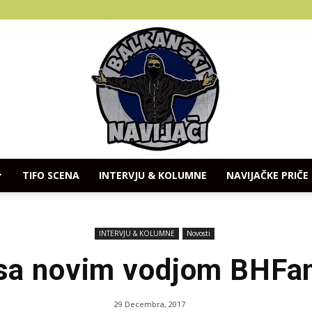
TIFO SCENA
INTERVJU & KOLUMNE
NAVIJAČKE PRIČE
Balkanski
INTERVJU & KOLUMNE
Novosti
 sa novim vodjom BHFa
Navijaci
29 Decembra, 2017