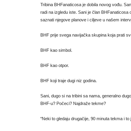
Tribina BHFanaticosa je dobila novog vođu. Sani
radi na izgledu iste. Sani je član BHFanaticos
saznati njegove planove i ciljeve u našem interv
BHF prije svega navijačka skupina koja prati sv
BHF kao simbol.
BHF kao otpor.
BHF koji traje dugi niz godina.
Sani, dugo si na tribini sa nama, generalno dug
BHF-u? Počeci? Najdraže tekme?
“Neki to gledaju drugačije, 90 minuta tekma i to j