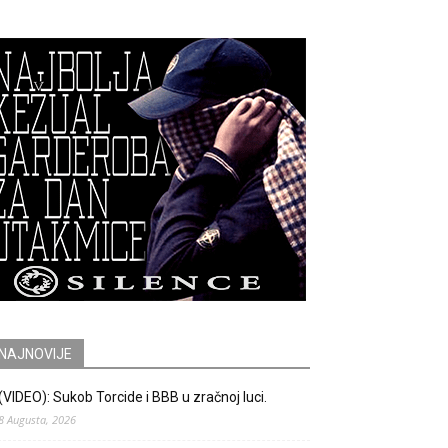
NAJNOVIJE
(VIDEO): Sukob Torcide i BBB u zračnoj luci.
8 Augusta, 2026