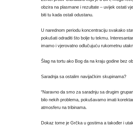
obzira na plasmane i rezultate – uvijek ostati vje
biti tu kada ostali odustanu.
U narednom periodu koncentraciju svakako st
pokušati odraditi što bolje tu tekmu. Interesanta
imamo i vjerovatno odlučujuću rukometnu utakmi
Šlag na tortu ako Bog da na kraju godine bez obzir
Saradnja sa ostalim navijačkim skupinama?
“Naravno da smo za saradnju sa drugim grupama b
bilo nekih problema, pokušavamo imati korekta
atmosferu na tribinama.
Dokaz tome je Grčka u gostima a također i uta