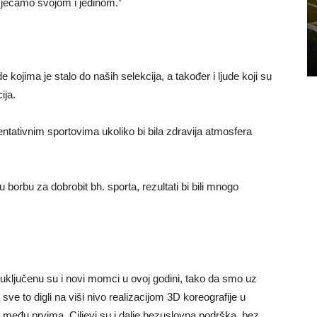
u osjećamo svojom i jedinom.”
 kojima je stalo do naših selekcija, a također i ljude koji su
ija.
entativnim sportovima ukoliko bi bila zdravija atmosfera
u borbu za dobrobit bh. sporta, rezultati bi bili mnogo
, uključenu su i novi momci u ovoj godini, tako da smo uz
 sve to digli na viši nivo realizacijom 3D koreografije u
i, među prvima. Ciljevi su i dalje bezuslovna podrška, bez