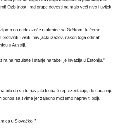
rni! Ozbiljnost i rad grupe dovesti na malo veći nivo i uvijek
avljamo na nadolazeće utakmice sa Grčkom, tu ćemo
n protivnik i veliki navijački izazov, nakon toga odmah
cu u Austriji.
a na rezultate i stanje na tabeli je invazija u Estoniju.”
ilo da su to navijači kluba ili reprezentacije, do sada nije
n odnos sa svima jer zajedno možemo napraviti bolju
kmica u Slovačkoj.”