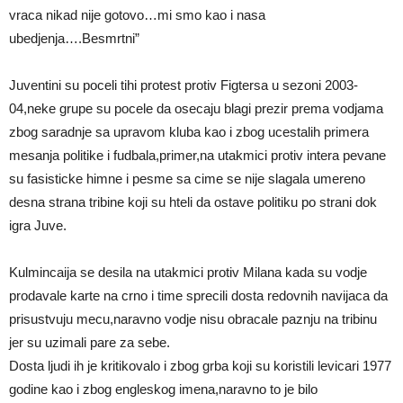
vraca nikad nije gotovo…mi smo kao i nasa
ubedjenja….Besmrtni”
Juventini su poceli tihi protest protiv Figtersa u sezoni 2003-
04,neke grupe su pocele da osecaju blagi prezir prema vodjama
zbog saradnje sa upravom kluba kao i zbog ucestalih primera
mesanja politike i fudbala,primer,na utakmici protiv intera pevane
su fasisticke himne i pesme sa cime se nije slagala umereno
desna strana tribine koji su hteli da ostave politiku po strani dok
igra Juve.
Kulmincaija se desila na utakmici protiv Milana kada su vodje
prodavale karte na crno i time sprecili dosta redovnih navijaca da
prisustvuju mecu,naravno vodje nisu obracale paznju na tribinu
jer su uzimali pare za sebe.
Dosta ljudi ih je kritikovalo i zbog grba koji su koristili levicari 1977
godine kao i zbog engleskog imena,naravno to je bilo