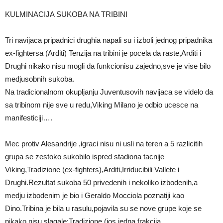
KULMINACIJA SUKOBA NA TRIBINI
Tri navijaca pripadnici drughia napali su i izboli jednog pripadnika
ex-fightersa (Arditi) Tenzija na tribini je pocela da raste,Arditi i
Drughi nikako nisu mogli da funkcionisu zajedno,sve je vise bilo
medjusobnih sukoba.
Na tradicionalnom okupljanju Juventusovih navijaca se videlo da
sa tribinom nije sve u redu,Viking Milano je odbio ucesce na
manifesticiji….
Mec protiv Alesandrije ,igraci nisu ni usli na teren a 5 razlicitih
grupa se zestoko sukobilo ispred stadiona tacnije
Viking,Tradizione (ex-fighters),Arditi,Irriducibili Vallete i
Drughi.Rezultat sukoba 50 privedenih i nekoliko izbodenih,a
medju izbodenim je bio i Geraldo Mocciola poznatiji kao
Dino.Tribina je bila u rasulu,pojavila su se nove grupe koje se
nikako nisu slagale:Tradizione (jos jedna frakcija