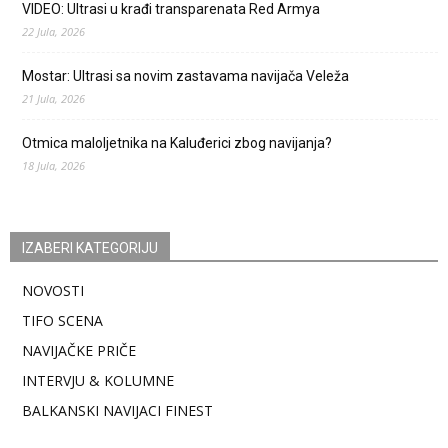
VIDEO: Ultrasi u krađi transparenata Red Armya
22 Jula, 2026
Mostar: Ultrasi sa novim zastavama navijača Veleža
21 Jula, 2026
Otmica maloljetnika na Kaluđerici zbog navijanja?
18 Jula, 2026
IZABERI KATEGORIJU
NOVOSTI
TIFO SCENA
NAVIJAČKE PRIČE
INTERVJU & KOLUMNE
BALKANSKI NAVIJACI FINEST