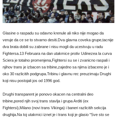
Glasine o raspadu su odavno krenule ali niko nije mogao da
veruje da ce se to stvarno desiti.Dva glavna coveka grupe,tacnije
dva brata dobili su zabrane i nisu mogli da ucestvuju u radu
Fightersa.13 Februara na dan utakmice protiv Udinezea la curva
Sciera je totalno promenjena,Fightersi su se i zvanicno raspali i
njihov trans je izbacen sa tribine,zajedno sa njima izbaceno je i
oko 30 razlicitih podgrupa.Tribinu i glavnu rec preuzimaju Drughi
koji nisu postojali jos od 1996 god.
Drughi transparent je ponovo okacen na centralni deo
tribine,pored njih svoj trans stavlja i grupa Arditi (ex
Fightersi),Milano (novi trans Vikinga) i baneri razlicitih sekcija
drughija.Na toj utakmici iznet je i trans koji je glasio “Sve sto se