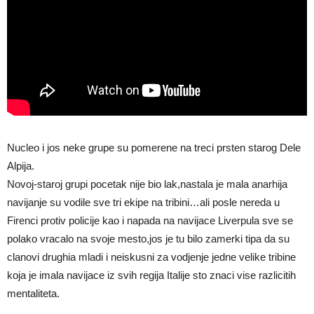
Nucleo i jos neke grupe su pomerene na treci prsten starog Dele
Alpija.
Novoj-staroj grupi pocetak nije bio lak,nastala je mala anarhija
navijanje su vodile sve tri ekipe na tribini…ali posle nereda u
Firenci protiv policije kao i napada na navijace Liverpula sve se
polako vracalo na svoje mesto,jos je tu bilo zamerki tipa da su
clanovi drughia mladi i neiskusni za vodjenje jedne velike tribine
koja je imala navijace iz svih regija Italije sto znaci vise razlicitih
mentaliteta.