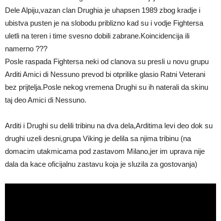
Dele Alpiju,vazan clan Drughia je uhapsen 1989 zbog kradje i
ubistva pusten je na slobodu priblizno kad su i vodje Fightersa
uletli na teren i time svesno dobili zabrane.Koincidencija ili
namerno ???
Posle raspada Fightersa neki od clanova su presli u novu grupu
Arditi Amici di Nessuno prevod bi otprilike glasio Ratni Veterani
bez prijtelja.Posle nekog vremena Drughi su ih naterali da skinu
taj deo Amici di Nessuno.
Arditi i Drughi su delili tribinu na dva dela,Arditima levi deo dok su
drughi uzeli desni,grupa Viking je delila sa njima tribinu (na
domacim utakmicama pod zastavom Milano,jer im uprava nije
dala da kace oficijalnu zastavu koja je sluzila za gostovanja)