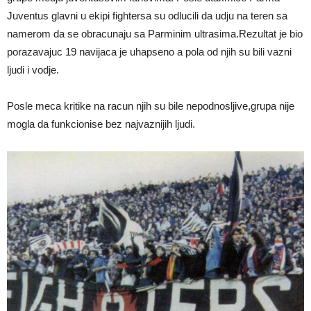
Juventus glavni u ekipi fightersa su odlucili da udju na teren sa
namerom da se obracunaju sa Parminim ultrasima.Rezultat je bio
porazavajuc 19 navijaca je uhapseno a pola od njih su bili vazni
ljudi i vodje.
Posle meca kritike na racun njih su bile nepodnosljive,grupa nije
mogla da funkcionise bez najvaznijih ljudi.