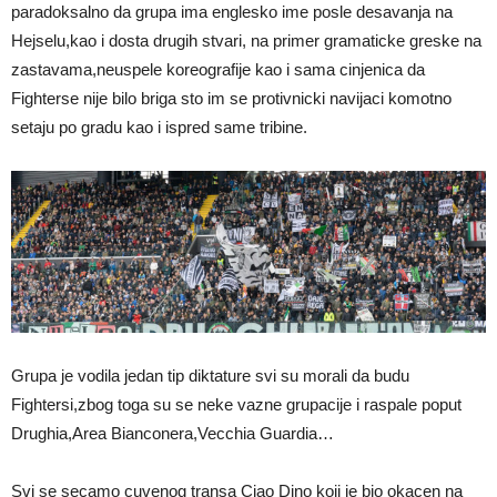
paradoksalno da grupa ima englesko ime posle desavanja na
Hejselu,kao i dosta drugih stvari, na primer gramaticke greske na
zastavama,neuspele koreografije kao i sama cinjenica da
Fighterse nije bilo briga sto im se protivnicki navijaci komotno
setaju po gradu kao i ispred same tribine.
Grupa je vodila jedan tip diktature svi su morali da budu
Fightersi,zbog toga su se neke vazne grupacije i raspale poput
Drughia,Area Bianconera,Vecchia Guardia…
Svi se secamo cuvenog transa Ciao Dino koji je bio okacen na