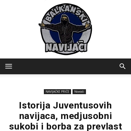
Balkanski
NAVIJAČKE PRIČE
Novosti
Navijaci
Istorija Juventusovih
navijaca, medjusobni
sukobi i borba za prevlast