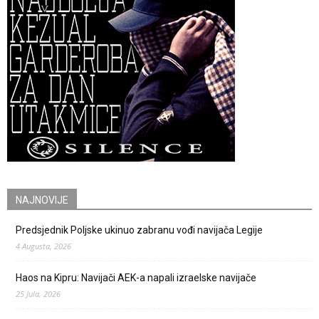
NAJNOVIJE
Predsjednik Poljske ukinuo zabranu vođi navijača Legije
4 Augusta, 2026
Haos na Kipru: Navijači AEK-a napali izraelske navijače
25 Jula, 2026