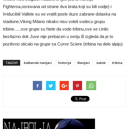
Fightersa,osnovana od strane dva brata koji su bili vodje) i
Irriducibili Vallete su se vratili posle duze zabrane dolaska na
stadione,Viking Milano nikako nisu voleli vodecu grupu
tribine…..sve grupe su htele da vode tribinu,sve se cinilo
bezilazno dok Juve nije prebacen u seriju B izgleda da je to
pozitivno uticalo na grupe sa Curve Sciere (tribina na dele alpiju)
TAGOVI
balkanski navijaci
historija
Navijaci
sukob
tribina