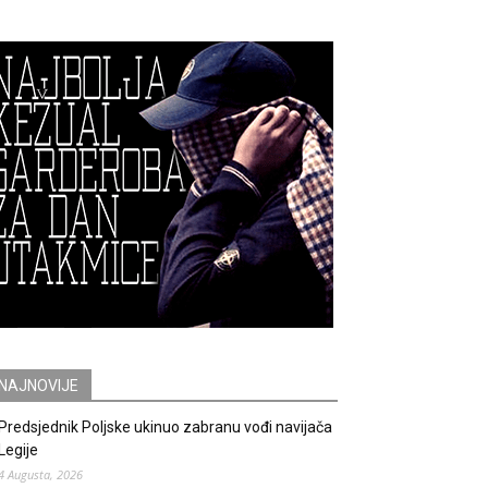
NAJNOVIJE
Predsjednik Poljske ukinuo zabranu vođi navijača
Legije
4 Augusta, 2026