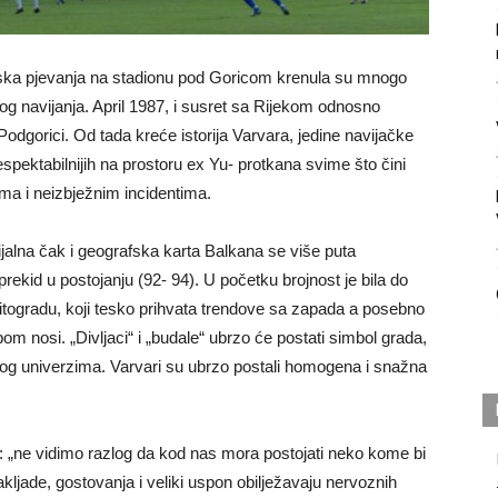
orska pjevanja na stadionu pod Goricom krenula su mnogo
og navijanja. April 1987, i susret sa Rijekom odnosno
odgorici. Od tada kreće istorija Varvara, jedine navijačke
respektabilnijih na prostoru ex Yu- protkana svime što čini
ma i neizbježnim incidentima.
alna čak i geografska karta Balkana se više puta
k prekid u postojanju (92- 94). U početku brojnost je bila do
Titogradu, koji tesko prihvata trendove sa zapada a posebno
om nosi. „Divljaci“ i „budale“ ubrzo će postati simbol grada,
čkog univerzima. Varvari su ubrzo postali homogena i snažna
fu“: „ne vidimo razlog da kod nas mora postojati neko kome bi
bakljade, gostovanja i veliki uspon obilježavaju nervoznih