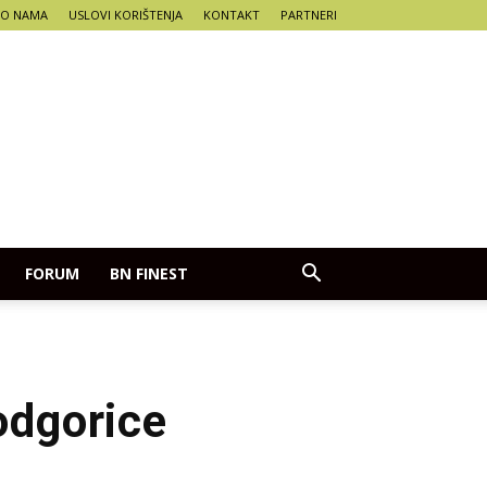
O NAMA
USLOVI KORIŠTENJA
KONTAKT
PARTNERI
FORUM
BN FINEST
odgorice