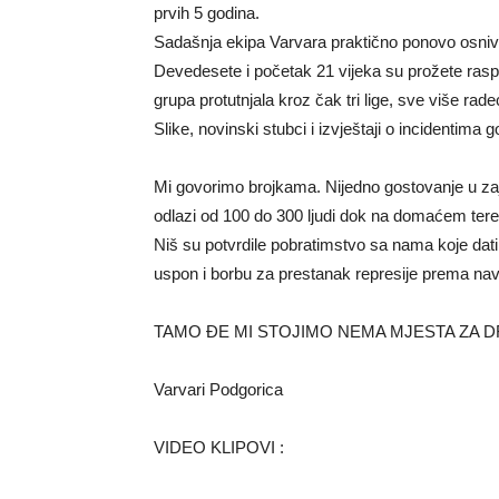
prvih 5 godina.
Sadašnja ekipa Varvara praktično ponovo osniv
Devedesete i početak 21 vijeka su prožete ras
grupa protutnjala kroz čak tri lige, sve više radeć
Slike, novinski stubci i izvještaji o incidentima
Mi govorimo brojkama. Nijedno gostovanje u zajed
odlazi od 100 do 300 ljudi dok na domaćem teren
Niš su potvrdile pobratimstvo sa nama koje datir
uspon i borbu za prestanak represije prema nav
TAMO ĐE MI STOJIMO NEMA MJESTA ZA 
Varvari Podgorica
VIDEO KLIPOVI :