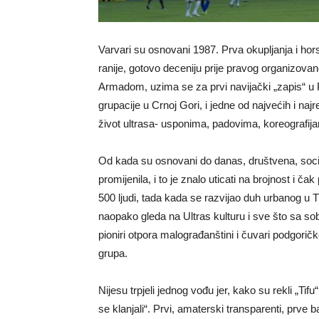
Varvari su osnovani 1987. Prva okupljanja i h
ranije, gotovo deceniju prije pravog organizovan
Armadom, uzima se za prvi navijački „zapis“ u P
grupacije u Crnoj Gori, i jedne od najvećih i naj
život ultrasa- usponima, padovima, koreografija
Od kada su osnovani do danas, društvena, socij
promijenila, i to je znalo uticati na brojnost i ča
500 ljudi, tada kada se razvijao duh urbanog u 
naopako gleda na Ultras kulturu i sve što sa sob
pioniri otpora malograđanštini i čuvari podgori
grupa.
Nijesu trpjeli jednog vođu jer, kako su rekli „Ti
se klanjali“. Prvi, amaterski transparenti, prve 