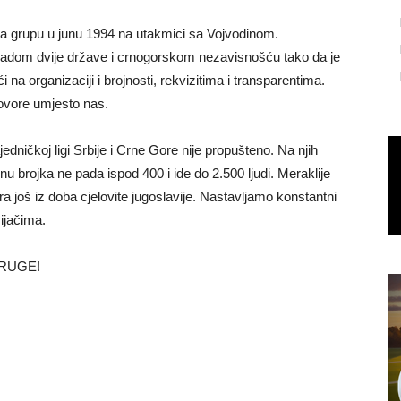
a grupu u junu 1994 na utakmici sa Vojvodinom.
padom dvije države i crnogorskom nezavisnošću tako da je
i na organizaciji i brojnosti, rekvizitima i transparentima.
 govore umjesto nas.
ničkoj ligi Srbije i Crne Gore nije propušteno. Na njih
u brojka ne pada ispod 400 i ide do 2.500 ljudi. Meraklije
a još iz doba cjelovite jugoslavije. Nastavljamo konstantni
ijačima.
DRUGE!