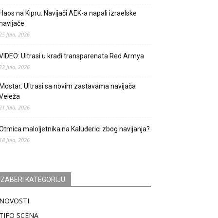
Haos na Kipru: Navijači AEK-a napali izraelske
navijače
25 Jula, 2026
VIDEO: Ultrasi u krađi transparenata Red Armya
22 Jula, 2026
Mostar: Ultrasi sa novim zastavama navijača
Veleža
21 Jula, 2026
Otmica maloljetnika na Kaluđerici zbog navijanja?
18 Jula, 2026
IZABERI KATEGORIJU
NOVOSTI
TIFO SCENA