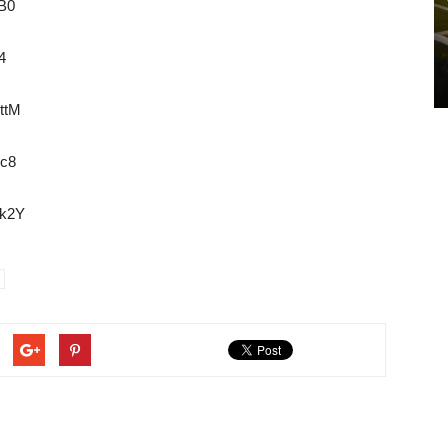
B0
4
ttM
sc8
Fk2Y