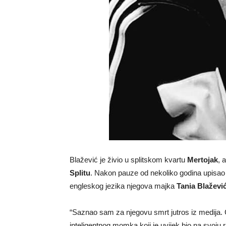
Blažević je živio u splitskom kvartu
Mertojak
, 
Splitu
. Nakon pauze od nekoliko godina upisao
engleskog jezika njegova majka
Tania Blaževi
“Saznao sam za njegovu smrt jutros iz medija. C
inteligentnog momka koji je uvijek bio na svoju r