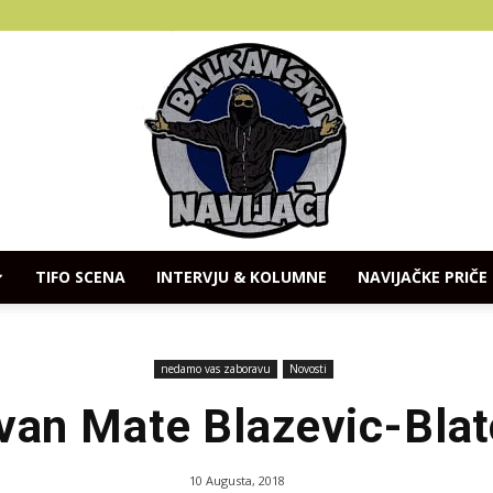
TIFO SCENA
INTERVJU & KOLUMNE
NAVIJAČKE PRIČE
Balkanski
nedamo vas zaboravu
Novosti
Ivan Mate Blazevic-Blat
Navijaci
10 Augusta, 2018