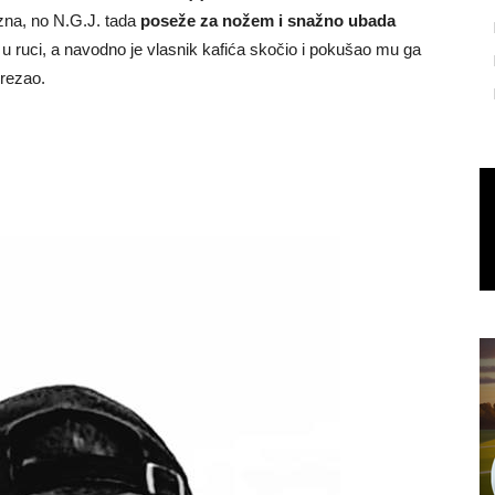
e zna, no N.G.J. tada
poseže za nožem i snažno ubada
 u ruci, a navodno je vlasnik kafića skočio i pokušao mu ga
orezao.