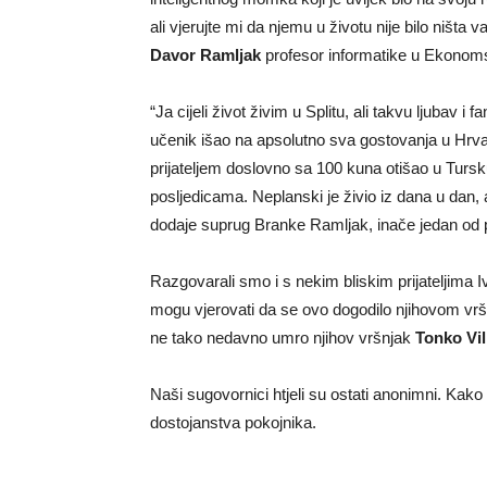
ali vjerujte mi da njemu u životu nije bilo ništ
Davor Ramljak
profesor informatike u Ekonomsk
“Ja cijeli život živim u Splitu, ali takvu ljubav 
učenik išao na apsolutno sva gostovanja u Hrva
prijateljem doslovno sa 100 kuna otišao u Tursku
posljedicama. Neplanski je živio iz dana u dan,
dodaje suprug Branke Ramljak, inače jedan od po
Razgovarali smo i s nekim bliskim prijateljima
mogu vjerovati da se ovo dogodilo njihovom vršnj
ne tako nedavno umro njihov vršnjak
Tonko Vil
Naši sugovornici htjeli su ostati anonimni. Kako 
dostojanstva pokojnika.