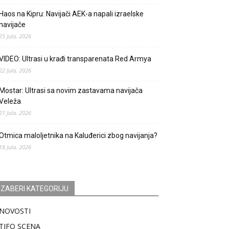
Haos na Kipru: Navijači AEK-a napali izraelske
navijače
25 Jula, 2026
VIDEO: Ultrasi u krađi transparenata Red Armya
22 Jula, 2026
Mostar: Ultrasi sa novim zastavama navijača
Veleža
21 Jula, 2026
Otmica maloljetnika na Kaluđerici zbog navijanja?
18 Jula, 2026
IZABERI KATEGORIJU
NOVOSTI
TIFO SCENA