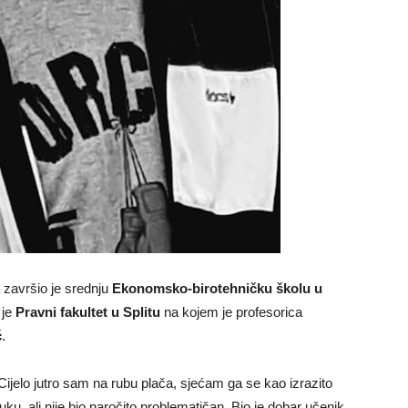
a završio je srednju
Ekonomsko-birotehničku školu u
 je
Pravni fakultet u Splitu
na kojem je profesorica
ć
.
ijelo jutro sam na rubu plača, sjećam ga se kao izrazito
uku, ali nije bio naročito problematičan. Bio je dobar učenik,