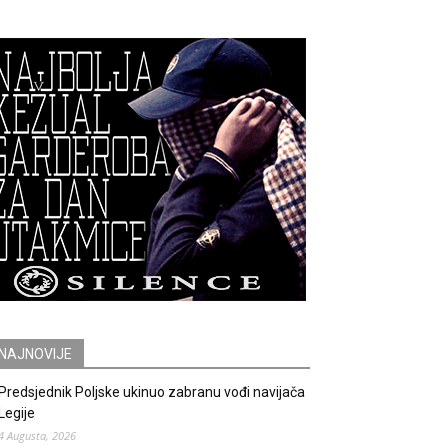
NAJNOVIJE
Predsjednik Poljske ukinuo zabranu vođi navijača
Legije
4 Augusta, 2026