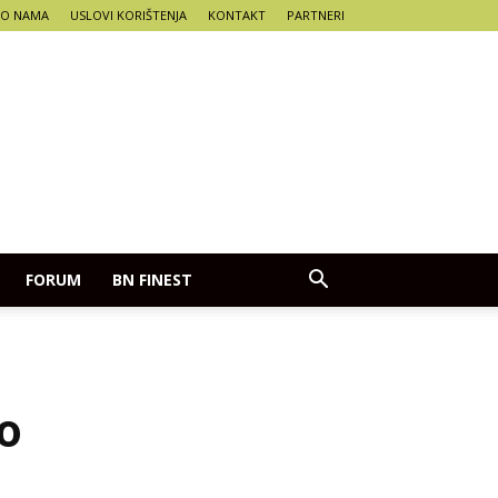
O NAMA
USLOVI KORIŠTENJA
KONTAKT
PARTNERI
FORUM
BN FINEST
o