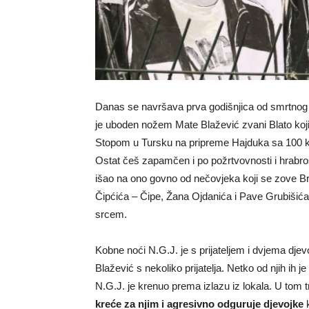
Danas se navršava prva godišnjica od smrtnog s
je uboden nožem Mate Blažević zvani Blato koji 
Stopom u Tursku na pripreme Hajduka sa 100 ku
Ostat češ zapamčen i po požrtvovnosti i hrabros
išao na ono govno od nečovjeka koji se zove Br
Čipćića – Čipe, Žana Ojdanića i Pave Grubišića 
srcem.
Kobne noći N.G.J. je s prijateljem i dvjema dj
Blažević s nekoliko prijatelja. Netko od njih ih j
N.G.J. je krenuo prema izlazu iz lokala. U tom
kreće za njim i agresivno odguruje djevojke
k