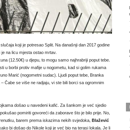
lučaja koji je potresao Split. Na današnji dan 2017 godine
je na licu mjesta ostao mrtav.
na (12.50€) u djepu, to mogu samo najhrabriji poput tebe.
ti u borbi protiv mafije u nogometu, kad si golim rukama
uno Marić (nogometni sudac). Ljudi poput tebe, Branka
– Čabe se više ne radjaju, vi ste bili borci sa ogromnim
evojkama došao u navedeni kafić. Za šankom je već sjedio
e pokušao pomiriti govoreći da zaborave što je bilo prije. No,
 trenutku, barem prema iskazima nekih svjedoka,
Blažević
ako bi došao do Nikole koji je već bio na terasi lokala. Je li