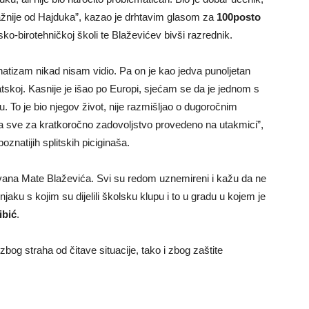
a važnije od Hajduka”, kazao je drhtavim glasom za
100posto
o-birotehničkoj školi te Blaževićev bivši razrednik.
i fanatizam nikad nisam vidio. Pa on je kao jedva punoljetan
tskoj. Kasnije je išao po Europi, sjećam se da je jednom s
. To je bio njegov život, nije razmišljao o dugoročnim
 a sve za kratkoročno zadovoljstvo provedeno na utakmici”,
znatijih splitskih piciginaša.
 Ivana Mate Blaževića. Svi su redom uznemireni i kažu da ne
aku s kojim su dijelili školsku klupu i to u gradu u kojem je
ibić
.
zbog straha od čitave situacije, tako i zbog zaštite