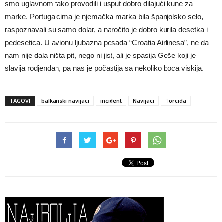
smo uglavnom tako provodili i usput dobro dilajući kune za
marke. Portugalcima je njemačka marka bila španjolsko selo,
raspoznavali su samo dolar, a naročito je dobro kurila desetka i
pedesetica. U avionu ljubazna posada “Croatia Airlinesa”, ne da
nam nije dala ništa pit, nego ni jist, ali je spasija Goše koji je
slavija rodjendan, pa nas je počastija sa nekoliko boca viskija.
TAGOVI
balkanski navijaci
incident
Navijaci
Torcida