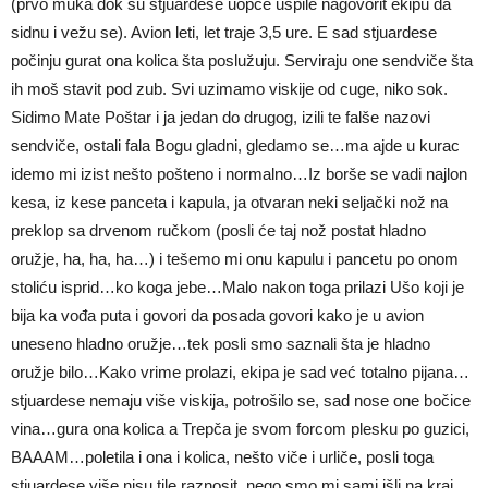
(prvo muka dok su stjuardese uopće uspile nagovorit ekipu da
sidnu i vežu se). Avion leti, let traje 3,5 ure. E sad stjuardese
počinju gurat ona kolica šta poslužuju. Serviraju one sendviče šta
ih moš stavit pod zub. Svi uzimamo viskije od cuge, niko sok.
Sidimo Mate Poštar i ja jedan do drugog, izili te falše nazovi
sendviče, ostali fala Bogu gladni, gledamo se…ma ajde u kurac
idemo mi izist nešto pošteno i normalno…Iz borše se vadi najlon
kesa, iz kese panceta i kapula, ja otvaran neki seljački nož na
preklop sa drvenom ručkom (posli će taj nož postat hladno
oružje, ha, ha, ha…) i tešemo mi onu kapulu i pancetu po onom
stoliću isprid…ko koga jebe…Malo nakon toga prilazi Ušo koji je
bija ka vođa puta i govori da posada govori kako je u avion
uneseno hladno oružje…tek posli smo saznali šta je hladno
oružje bilo…Kako vrime prolazi, ekipa je sad već totalno pijana…
stjuardese nemaju više viskija, potrošilo se, sad nose one bočice
vina…gura ona kolica a Trepča je svom forcom plesku po guzici,
BAAAM…poletila i ona i kolica, nešto viče i urliče, posli toga
stjuardese više nisu tile raznosit, nego smo mi sami išli na kraj