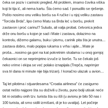
čeka se poziv i carinski pregled. Ali problem, imamo čovika viška
koji bi tija ić, ali nema kartu. Šta ćemo sad. I ponudilo se rješenje.
Pošto nosimo onu veliku boršu sa 4 ručke i u njoj veliku zastavu
“Torcida Brda”, lipo ćemo Matu sa Brda leć u boršu, prekrit
zastavon i proć carinu!? Suludo, ali valja probat. četvorica jedva
drže onu boršu u kojon je sad i Mate i zastava, dolazimo na
kontrolu, dižemo galamu, buku i pismu, carinik pita šta je unutra…
zastava dobro, malo popipa rukama s vrha i ajde…Mate je
proša…nosimo ga gori na kat pokretnim skalama i u onoj gornjoj
čekaonici on se neprimjetno izvuče iz borše. Tu se čekalo još
neko vrime i ekipa se već polako iznapijala (Trepča, naprimjer
sva tri dana ni minute nije bija trizan). I konačno ulazak u avion…
Taj let pilotima i stjuardesama “Croatia airlinesa” će zasigurno
ostat nešto najgore šta su doživili u životu, puno bolji utisak neće
bit ni ostatku onih tzv. turista šta su išli (u avionu je bilo 50 nas i
100 turista, ali smo sidili izmišani, di je ko uvatija). Let počinje