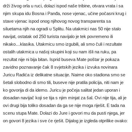
drži živog orla u ruci, dolazi ispod naše tribine, otvara vrata i sa
njim skupa idu Bosna i Panđa, nose vjenac, učine počasni krug i
stave vjenac ispod onog njihovog novog transparenta sa
siluetama njih na ogradi u Splitu. Na utakmici nas 50 nije stalo
navijat, ostatak od 250 turista navijalo je tek povremeno ili
nikako…klasika. Utakmicu smo izgubili, ali smo čuli i rezultate
ostalih utakmica u našoj skupini koji su nam išli na ruku, pa
rezultat nije ni bija bitan. Isprid buseva Mate poštar je pokaza
zavidno poznavanje čak 8 svjetskih jezika i izvuka novinara
Juricu Radića iz delikatne situacije. Naime oko stadiona smo se
šetali slobodno di smo tili, buseve nije pratila policija, niti nam je
ko govorija di da idemo. Juricu je počeja salitat jedan uporan i
dosadan navijač koji se tija s njim minjat za šal. Ovi nije tija, ali je
ovi drugi bija toliko dosadan da ga se nije moga riješit. E tada na
scenu stupa Mate. Dolazi do Jure i govori mu da pusti njega, jer
on govori 8 jezika i sve će rješit. Dijalog je izgleda otprilike ovako: