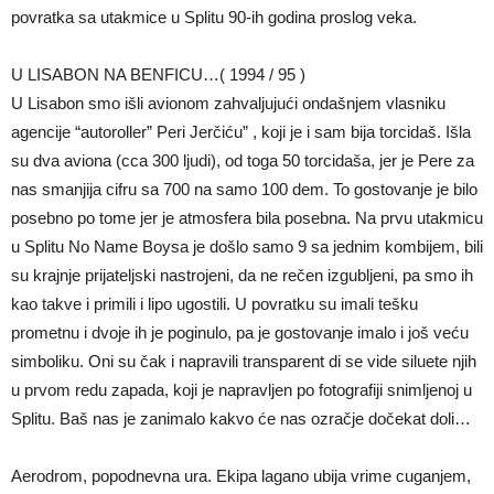
povratka sa utakmice u Splitu 90-ih godina proslog veka.
U LISABON NA BENFICU…( 1994 / 95 )
U Lisabon smo išli avionom zahvaljujući ondašnjem vlasniku
agencije “autoroller” Peri Jerčiću” , koji je i sam bija torcidaš. Išla
su dva aviona (cca 300 ljudi), od toga 50 torcidaša, jer je Pere za
nas smanjija cifru sa 700 na samo 100 dem. To gostovanje je bilo
posebno po tome jer je atmosfera bila posebna. Na prvu utakmicu
u Splitu No Name Boysa je došlo samo 9 sa jednim kombijem, bili
su krajnje prijateljski nastrojeni, da ne rečen izgubljeni, pa smo ih
kao takve i primili i lipo ugostili. U povratku su imali tešku
prometnu i dvoje ih je poginulo, pa je gostovanje imalo i još veću
simboliku. Oni su čak i napravili transparent di se vide siluete njih
u prvom redu zapada, koji je napravljen po fotografiji snimljenoj u
Splitu. Baš nas je zanimalo kakvo će nas ozračje dočekat doli…
Aerodrom, popodnevna ura. Ekipa lagano ubija vrime cuganjem,