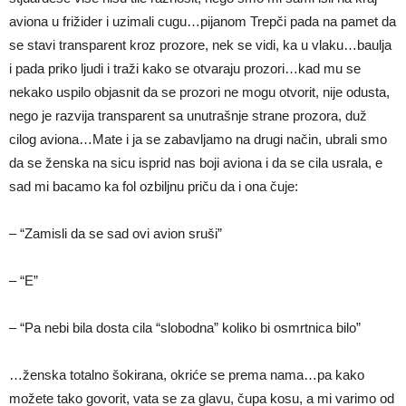
aviona u frižider i uzimali cugu…pijanom Trepči pada na pamet da
se stavi transparent kroz prozore, nek se vidi, ka u vlaku…baulja
i pada priko ljudi i traži kako se otvaraju prozori…kad mu se
nekako uspilo objasnit da se prozori ne mogu otvorit, nije odusta,
nego je razvija transparent sa unutrašnje strane prozora, duž
cilog aviona…Mate i ja se zabavljamo na drugi način, ubrali smo
da se ženska na sicu isprid nas boji aviona i da se cila usrala, e
sad mi bacamo ka fol ozbiljnu priču da i ona čuje:
– “Zamisli da se sad ovi avion sruši”
– “E”
– “Pa nebi bila dosta cila “slobodna” koliko bi osmrtnica bilo”
…ženska totalno šokirana, okriće se prema nama…pa kako
možete tako govorit, vata se za glavu, čupa kosu, a mi varimo od