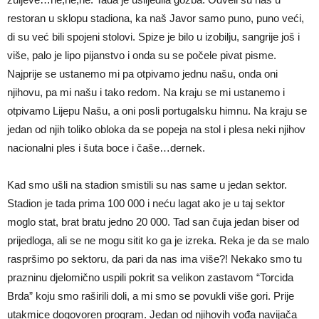
restoran u sklopu stadiona, ka naš Javor samo puno, puno veći,
di su već bili spojeni stolovi. Spize je bilo u izobilju, sangrije još i
više, palo je lipo pijanstvo i onda su se počele pivat pisme.
Najprije se ustanemo mi pa otpivamo jednu našu, onda oni
njihovu, pa mi našu i tako redom. Na kraju se mi ustanemo i
otpivamo Lijepu Našu, a oni posli portugalsku himnu. Na kraju se
jedan od njih toliko obloka da se popeja na stol i plesa neki njihov
nacionalni ples i šuta boce i čaše…dernek.
Kad smo ušli na stadion smistili su nas same u jedan sektor.
Stadion je tada prima 100 000 i neću lagat ako je u taj sektor
moglo stat, brat bratu jedno 20 000. Tad san čuja jedan biser od
prijedloga, ali se ne mogu sitit ko ga je izreka. Reka je da se malo
raspršimo po sektoru, da pari da nas ima više?! Nekako smo tu
prazninu djelomično uspili pokrit sa velikon zastavom “Torcida
Brda” koju smo raširili doli, a mi smo se povukli više gori. Prije
utakmice dogovoren program. Jedan od njihovih vođa navijača