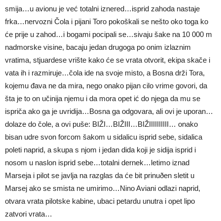
smija…u avionu je već totalni iznered…isprid zahoda nastaje
frka…nervozni Čola i pijani Toro pokoškali se nešto oko toga ko
će prije u zahod…i bogami pocipali se…sivaju šake na 10 000 m
nadmorske visine, bacaju jedan drugoga po onim izlaznim
vratima, stjuardese vrište kako će se vrata otvorit, ekipa skače i
vata ih i razmiruje…čola ide na svoje misto, a Bosna drži Tora,
kojemu đava ne da mira, nego onako pijan cilo vrime govori, da
šta je to on učinija njemu i da mora opet ić do njega da mu se
ispriča ako ga je uvridija…Bosna ga odgovara, ali ovi je uporan…
dolaze do čole, a ovi puše: BIŽI…BIŽIII…BIŽIIIIIIIIII… onako
bisan udre svon forcom šakom u sidalicu isprid sebe, sidalica
poleti naprid, a skupa s njom i jedan dida koji je sidija isprid i
nosom u naslon isprid sebe…totalni dernek…letimo iznad
Marseja i pilot se javlja na razglas da će bit prinuðen sletit u
Marsej ako se smista ne umirimo…Nino Aviani odlazi naprid,
otvara vrata pilotske kabine, ubaci petardu unutra i opet lipo
zatvori vrata…