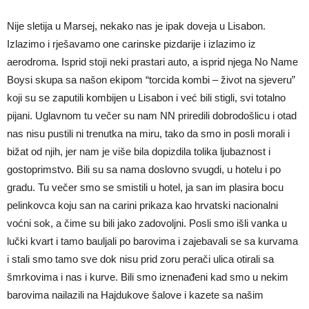
Nije sletija u Marsej, nekako nas je ipak doveja u Lisabon.
Izlazimo i rješavamo one carinske pizdarije i izlazimo iz
aerodroma. Isprid stoji neki prastari auto, a isprid njega No Name
Boysi skupa sa našon ekipom “torcida kombi – život na sjeveru”
koji su se zaputili kombijen u Lisabon i već bili stigli, svi totalno
pijani. Uglavnom tu večer su nam NN priredili dobrodošlicu i otad
nas nisu pustili ni trenutka na miru, tako da smo in posli morali i
bižat od njih, jer nam je više bila dopizdila tolika ljubaznost i
gostoprimstvo. Bili su sa nama doslovno svugdi, u hotelu i po
gradu. Tu večer smo se smistili u hotel, ja san im plasira bocu
pelinkovca koju san na carini prikaza kao hrvatski nacionalni
voćni sok, a čime su bili jako zadovoljni. Posli smo išli vanka u
lučki kvart i tamo bauljali po barovima i zajebavali se sa kurvama
i stali smo tamo sve dok nisu prid zoru perači ulica otirali sa
šmrkovima i nas i kurve. Bili smo iznenađeni kad smo u nekim
barovima nailazili na Hajdukove šalove i kazete sa našim