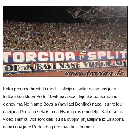
Kako prenose hrvatski mediji i oficijalni twiter nalog navijaca
fudbalskog kluba Porto 10-ak navijaca Hajduka potpomognuti
clanovima No Name Boys-a (navijaci Benfike) napali su trojicu
navijaca Porta na setalistu na Hvaru prosle nedelje. Kako se na
video snimku vidi Torcidasi su sa svojim prijateljima iz Lisabona
napali navijace Porta zbog dresova koje su nosili.