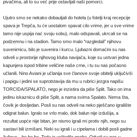
pivačima, ali to su već prije ostavljali naši pomorci.
Ujutro smo se nekako dobauljali do hotela (u fotelji kraj recepcije
spava je Trepča, tu će uostalom spavat cilo vrime, jer u sve vrime
tamo nije uspija nać svoju sobu), malo odspavali, ukrcali se na
podzemnu i na stadion. Tamo smo malo “razgledali” njihovu
suvenirnicu, bilo je suvenira i kurcu. Ljubazni domaćini su nas
odveli u prostorije njihovog kluba navijača, koje su ustvari jedna
kapunjera ispod tribine veličine naše crne, i tu su nas počasno
učlanili. Nino Aviani je učlanija sve članove svoje obitelji uključivši
i papigu i jedini se suprotstavija da mu u rubrici jezgra napišu
TORCIDA/SPALATO, nego je inzistira da piše Split. Tako on ima
jedinu iskaznicu di piše Split, a nama svima Spalato. Nema šta,
čovik je dosljedan. Posli su nas odveli na neko pješčano igralište
odigrat balun. Igralo se vrlo malo, dok balun nije izdušija, a
rezultat uopće nije bitan, jer nismo igrali mi protiv njih, nego su
sastavi bili izmišani. Neki su igrali i u cipelama i dobili posli gadne
žuljeve…he,he,he. Tada je uslijedila gozba. Odveli su nas u