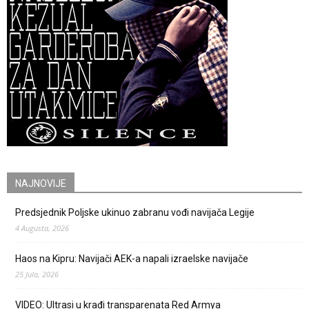
NAJNOVIJE
Predsjednik Poljske ukinuo zabranu vođi navijača Legije
4 Augusta, 2026
Haos na Kipru: Navijači AEK-a napali izraelske navijače
25 Jula, 2026
VIDEO: Ultrasi u krađi transparenata Red Armya