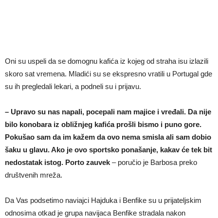
Oni su uspeli da se domognu kafića iz kojeg od straha isu izlazili
skoro sat vremena. Mladići su se ekspresno vratili u Portugal gde
su ih pregledali lekari, a podneli su i prijavu.
– Upravo su nas napali, pocepali nam majice i vređali. Da nije
bilo konobara iz obližnjeg kafića prošli bismo i puno gore.
Pokušao sam da im kažem da ovo nema smisla ali sam dobio
šaku u glavu. Ako je ovo sportsko ponašanje, kakav će tek bit
nedostatak istog. Porto zauvek
– poručio je Barbosa preko
društvenih mreža.
Da Vas podsetimo naviajci Hajduka i Benfike su u prijateljskim
odnosima otkad je grupa navijaca Benfike stradala nakon