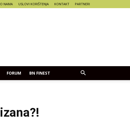
O NAMA
USLOVI KORIŠTENJA
KONTAKT
PARTNERI
FORUM
BN FINEST
izana?!