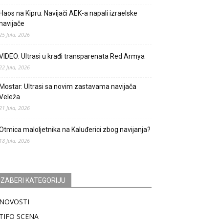
Haos na Kipru: Navijači AEK-a napali izraelske
navijače
25 Jula, 2026
VIDEO: Ultrasi u krađi transparenata Red Armya
22 Jula, 2026
Mostar: Ultrasi sa novim zastavama navijača
Veleža
21 Jula, 2026
Otmica maloljetnika na Kaluđerici zbog navijanja?
18 Jula, 2026
IZABERI KATEGORIJU
NOVOSTI
TIFO SCENA