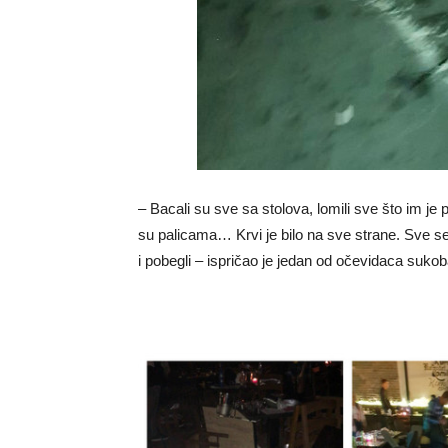
– Bacali su sve sa stolova, lomili sve što im je
su palicama… Krvi je bilo na sve strane. Sve se 
i pobegli – ispričao je jedan od očevidaca suko