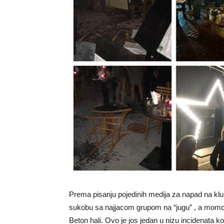
Prema pisanju pojedinih medija za napad na klub
sukobu sa najjacom grupom na “jugu” , a momci 
Beton hali. Ovo je jos jedan u nizu incidenata k