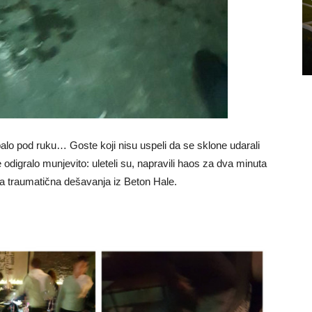
 palo pod ruku… Goste koji nisu uspeli da se sklone udarali
odigralo munjevito: uleteli su, napravili haos za dva minuta
ba traumatična dešavanja iz Beton Hale.