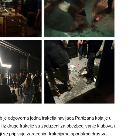
 je odgovorna jedna frakcija navijaca Partizana koja je u
iz druge frakcije su zaduzeni za obezbedjivanje klubova u
oji se pripisuje zaracenim frakcijama sportskog drustva