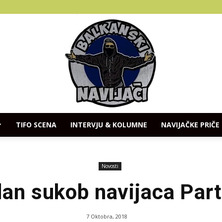
TIFO SCENA
INTERVJU & KOLUMNE
NAVIJAČKE PRIČE
Balkanski
Novosti
dan sukob navijaca Part
Navijaci
7 Oktobra, 2018