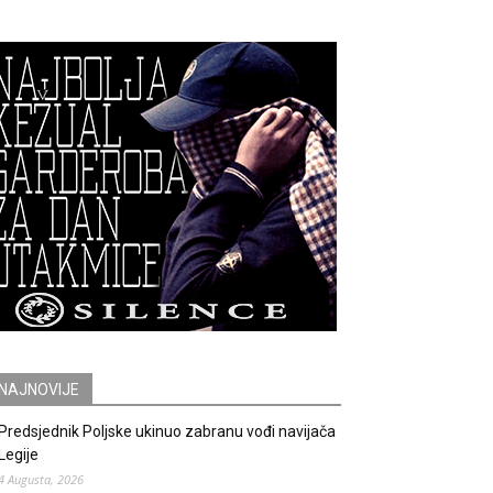
NAJNOVIJE
Predsjednik Poljske ukinuo zabranu vođi navijača
Legije
4 Augusta, 2026