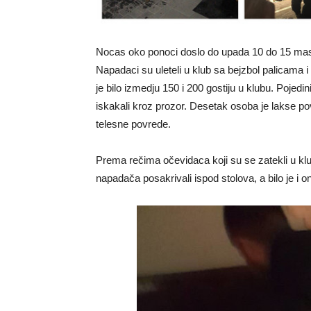
Nocas oko ponoci doslo do upada 10 do 15 mask
Napadaci su uleteli u klub sa bejzbol palicama i
je bilo izmedju 150 i 200 gostiju u klubu. Pojedin
iskakali kroz prozor. Desetak osoba je lakse p
telesne povrede.
Prema rečima očevidaca koji su se zatekli u kl
napadača posakrivali ispod stolova, a bilo je i 