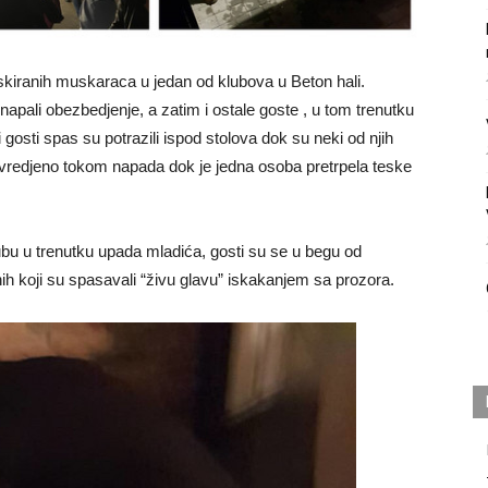
iranih muskaraca u jedan od klubova u Beton hali.
 napali obezbedjenje, a zatim i ostale goste , u tom trenutku
i gosti spas su potrazili ispod stolova dok su neki od njih
ovredjeno tokom napada dok je jedna osoba pretrpela teske
ubu u trenutku upada mladića, gosti su se u begu od
onih koji su spasavali “živu glavu” iskakanjem sa prozora.