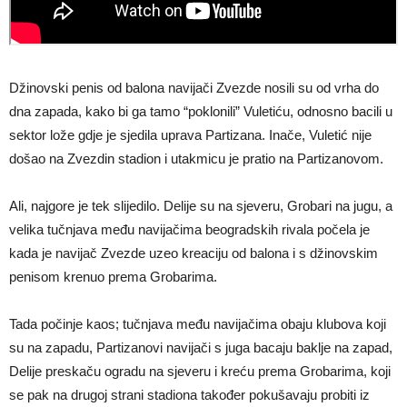
Džinovski penis od balona navijači Zvezde nosili su od vrha do
dna zapada, kako bi ga tamo “poklonili” Vuletiću, odnosno bacili u
sektor lože gdje je sjedila uprava Partizana. Inače, Vuletić nije
došao na Zvezdin stadion i utakmicu je pratio na Partizanovom.
Ali, najgore je tek slijedilo. Delije su na sjeveru, Grobari na jugu, a
velika tučnjava među navijačima beogradskih rivala počela je
kada je navijač Zvezde uzeo kreaciju od balona i s džinovskim
penisom krenuo prema Grobarima.
Tada počinje kaos; tučnjava među navijačima obaju klubova koji
su na zapadu, Partizanovi navijači s juga bacaju baklje na zapad,
Delije preskaču ogradu na sjeveru i kreću prema Grobarima, koji
se pak na drugoj strani stadiona također pokušavaju probiti iz