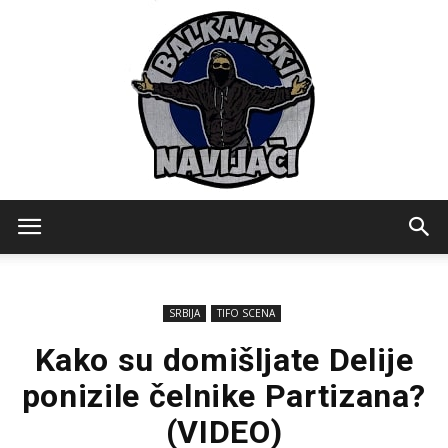
Balkanski
SRBIJA
TIFO SCENA
Navijaci
Kako su domišljate Delije
ponizile čelnike Partizana?
(VIDEO)