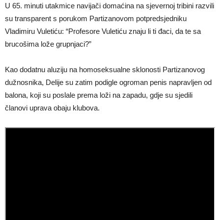
U 65. minuti utakmice navijači domaćina na sjevernoj tribini razvili
su transparent s porukom Partizanovom potpredsjedniku
Vladimiru Vuletiću: “Profesore Vuletiću znaju li ti đaci, da te sa
brucošima lože grupnjaci?”
Kao dodatnu aluziju na homoseksualne sklonosti Partizanovog
dužnosnika, Delije su zatim podigle ogroman penis napravljen od
balona, koji su poslale prema loži na zapadu, gdje su sjedili
članovi uprava obaju klubova.