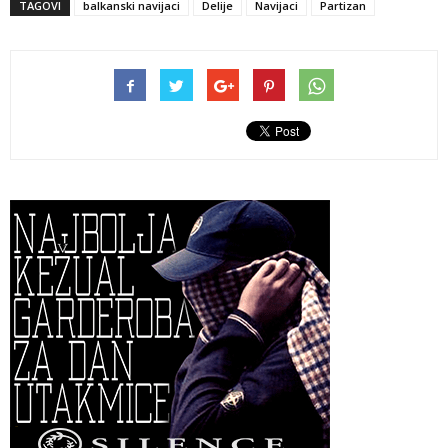
TAGOVI
balkanski navijaci
Delije
Navijaci
Partizan