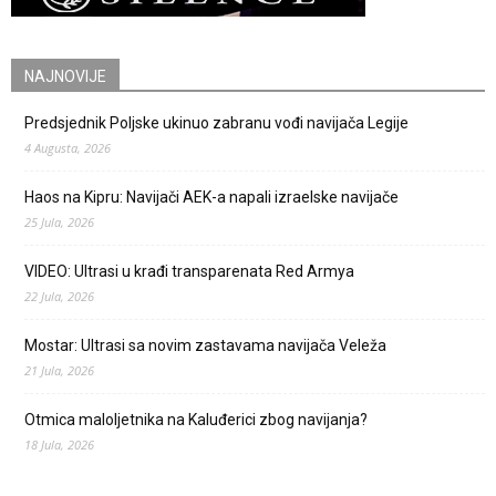
NAJNOVIJE
Predsjednik Poljske ukinuo zabranu vođi navijača Legije
4 Augusta, 2026
Haos na Kipru: Navijači AEK-a napali izraelske navijače
25 Jula, 2026
VIDEO: Ultrasi u krađi transparenata Red Armya
22 Jula, 2026
Mostar: Ultrasi sa novim zastavama navijača Veleža
21 Jula, 2026
Otmica maloljetnika na Kaluđerici zbog navijanja?
18 Jula, 2026