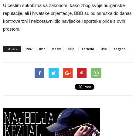
U čestim sukobima sa zakonom, kako zbog svoje huliganske
reputacije, ali i hrvatske orijentacije, BBB su od osnutka do danas
kontroverzni i neizostavni dio navijačke i sportske priče s ovih
prostora.
TAGOVI
1987
ime
naziv
prle
Toricda
uso
zagreb