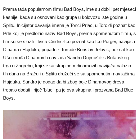
Prema tada popularnom filmu Bad Boys, ime su dobili pet mjeseci
kasnije, kada su osnovani kao grupa u kolovozu iste godine u
Splitu. Inicijator davanja imena je Tonči Prlac, u Torcidi poznat kao
Prle koji je predložio naziv Bad Boys, prema spomenutom filmu, s
tim su se složili i Ivica Cindrić-Ićo poznat kao Ićo Purger, navijač i
Dinama i Hajduka, pripadnik Torcide Borislav Jelović, poznat kao
Ušo i vođa Dinamovih navijača Sandro Dujmušić s Britanskog
trga u Zagrebu, koji se sa skupinom dinamovih navijača nalazio
tih dana na Braču i u Splitu družeći se sa spomenutim navijačima
Hajduka. Sandro je dodao da bi zbog boje Dinamovog dresa
trebalo dodati i riječ ‘blue’, pa je ova skupina i prozvana Bad Blue
Boys.