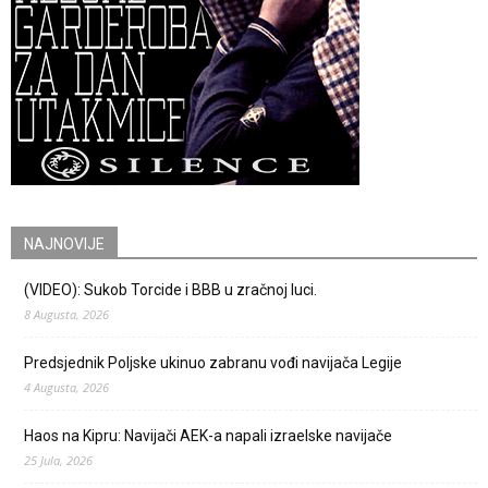
NAJNOVIJE
(VIDEO): Sukob Torcide i BBB u zračnoj luci.
8 Augusta, 2026
Predsjednik Poljske ukinuo zabranu vođi navijača Legije
4 Augusta, 2026
Haos na Kipru: Navijači AEK-a napali izraelske navijače
25 Jula, 2026