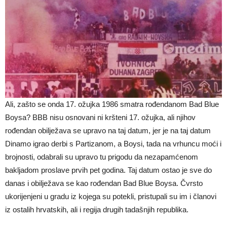
Ali, zašto se onda 17. ožujka 1986 smatra rođendanom Bad Blue
Boysa? BBB nisu osnovani ni kršteni 17. ožujka, ali njihov
rođendan obilježava se upravo na taj datum, jer je na taj datum
Dinamo igrao derbi s Partizanom, a Boysi, tada na vrhuncu moći i
brojnosti, odabrali su upravo tu prigodu da nezapamćenom
bakljadom proslave prvih pet godina. Taj datum ostao je sve do
danas i obilježava se kao rođendan Bad Blue Boysa. Čvrsto
ukorijenjeni u gradu iz kojega su potekli, pristupali su im i članovi
iz ostalih hrvatskih, ali i regija drugih tadašnjih republika.