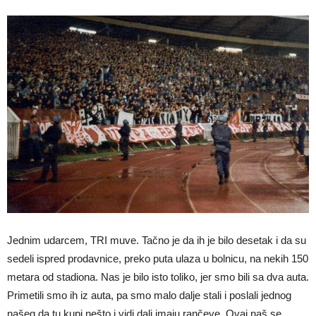
Jednim udarcem, TRI muve. Tačno je da ih je bilo desetak i da su
sedeli ispred prodavnice, preko puta ulaza u bolnicu, na nekih 150
metara od stadiona. Nas je bilo isto toliko, jer smo bili sa dva auta.
Primetili smo ih iz auta, pa smo malo dalјe stali i poslali jednog
našeg da tu kupi nešto i vidi dali imaju rančeve. Ovaj naš se