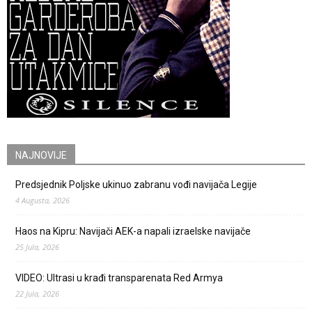
NAJNOVIJE
Predsjednik Poljske ukinuo zabranu vođi navijača Legije
4 Augusta, 2026
Haos na Kipru: Navijači AEK-a napali izraelske navijače
25 Jula, 2026
VIDEO: Ultrasi u krađi transparenata Red Armya
22 Jula, 2026