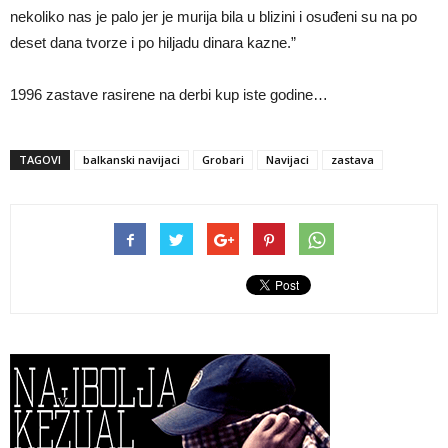
nekoliko nas je palo jer je murija bila u blizini i osuđeni su na po
deset dana tvorze i po hiljadu dinara kazne.”
1996 zastave rasirene na derbi kup iste godine…
TAGOVI
balkanski navijaci
Grobari
Navijaci
zastava