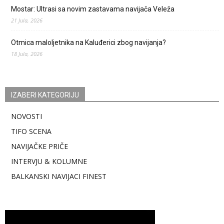
Mostar: Ultrasi sa novim zastavama navijača Veleža
21 Jula, 2026
Otmica maloljetnika na Kaluđerici zbog navijanja?
18 Jula, 2026
IZABERI KATEGORIJU
NOVOSTI
TIFO SCENA
NAVIJAČKE PRIČE
INTERVJU & KOLUMNE
BALKANSKI NAVIJACI FINEST