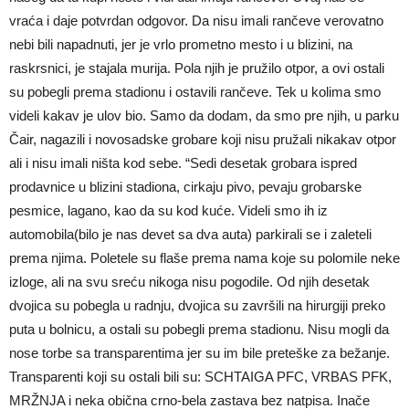
vraća i daje potvrdan odgovor. Da nisu imali rančeve verovatno
nebi bili napadnuti, jer je vrlo prometno mesto i u blizini, na
raskrsnici, je stajala murija. Pola njih je pružilo otpor, a ovi ostali
su pobegli prema stadionu i ostavili rančeve. Tek u kolima smo
videli kakav je ulov bio. Samo da dodam, da smo pre njih, u parku
Čair, nagazili i novosadske grobare koji nisu pružali nikakav otpor
ali i nisu imali ništa kod sebe. “Sedi desetak grobara ispred
prodavnice u blizini stadiona, cirkaju pivo, pevaju grobarske
pesmice, lagano, kao da su kod kuće. Videli smo ih iz
automobila(bilo je nas devet sa dva auta) parkirali se i zaleteli
prema njima. Poletele su flaše prema nama koje su polomile neke
izloge, ali na svu sreću nikoga nisu pogodile. Od njih desetak
dvojica su pobegla u radnju, dvojica su završili na hirurgiji preko
puta u bolnicu, a ostali su pobegli prema stadionu. Nisu mogli da
nose torbe sa transparentima jer su im bile preteške za bežanje.
Transparenti koji su ostali bili su: SCHTAIGA PFC, VRBAS PFK,
MRŽNJA i neka obična crno-bela zastava bez natpisa. Inače