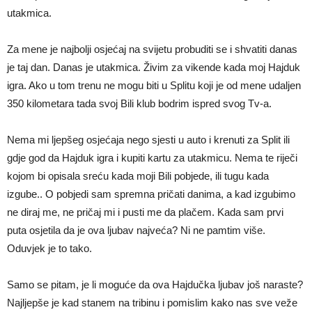
utakmica.
Za mene je najbolji osjećaj na svijetu probuditi se i shvatiti danas
je taj dan. Danas je utakmica. Živim za vikende kada moj Hajduk
igra. Ako u tom trenu ne mogu biti u Splitu koji je od mene udaljen
350 kilometara tada svoj Bili klub bodrim ispred svog Tv-a.
Nema mi ljepšeg osjećaja nego sjesti u auto i krenuti za Split ili
gdje god da Hajduk igra i kupiti kartu za utakmicu. Nema te riječi
kojom bi opisala sreću kada moji Bili pobjede, ili tugu kada
izgube.. O pobjedi sam spremna pričati danima, a kad izgubimo
ne diraj me, ne pričaj mi i pusti me da plačem. Kada sam prvi
puta osjetila da je ova ljubav najveća? Ni ne pamtim više.
Oduvjek je to tako.
Samo se pitam, je li moguće da ova Hajdučka ljubav još naraste?
Najljepše je kad stanem na tribinu i pomislim kako nas sve veže