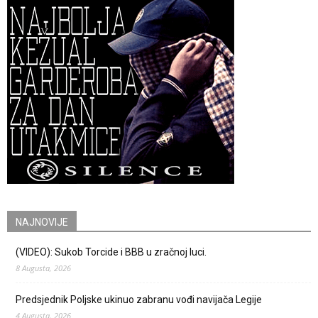
NAJNOVIJE
(VIDEO): Sukob Torcide i BBB u zračnoj luci.
8 Augusta, 2026
Predsjednik Poljske ukinuo zabranu vođi navijača Legije
4 Augusta, 2026