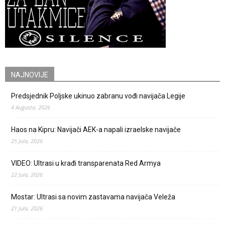
NAJNOVIJE
Predsjednik Poljske ukinuo zabranu vođi navijača Legije
4 Augusta, 2026
Haos na Kipru: Navijači AEK-a napali izraelske navijače
25 Jula, 2026
VIDEO: Ultrasi u krađi transparenata Red Armya
22 Jula, 2026
Mostar: Ultrasi sa novim zastavama navijača Veleža
21 Jula, 2026