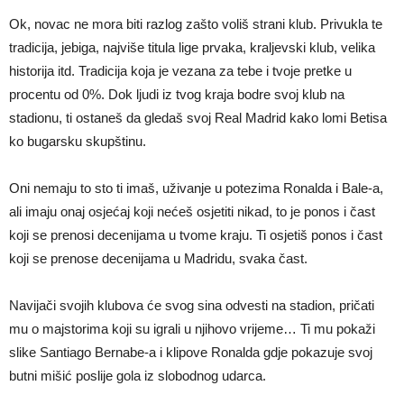
Ok, novac ne mora biti razlog zašto voliš strani klub. Privukla te
tradicija, jebiga, najviše titula lige prvaka, kraljevski klub, velika
historija itd. Tradicija koja je vezana za tebe i tvoje pretke u
procentu od 0%. Dok ljudi iz tvog kraja bodre svoj klub na
stadionu, ti ostaneš da gledaš svoj Real Madrid kako lomi Betisa
ko bugarsku skupštinu.
Oni nemaju to sto ti imaš, uživanje u potezima Ronalda i Bale-a,
ali imaju onaj osjećaj koji nećeš osjetiti nikad, to je ponos i čast
koji se prenosi decenijama u tvome kraju. Ti osjetiš ponos i čast
koji se prenose decenijama u Madridu, svaka čast.
Navijači svojih klubova će svog sina odvesti na stadion, pričati
mu o majstorima koji su igrali u njihovo vrijeme… Ti mu pokaži
slike Santiago Bernabe-a i klipove Ronalda gdje pokazuje svoj
butni mišić poslije gola iz slobodnog udarca.