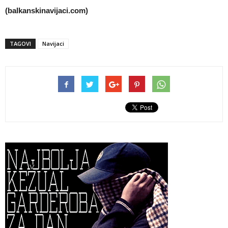
(balkanskinavijaci.com)
TAGOVI
Navijaci