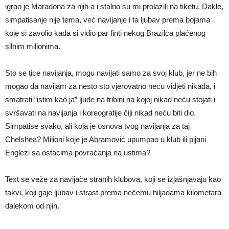
igrao je Maradona za njih a i stalno su mi prolazili na tiketu. Dakle,
simpatisanje nije tema, već navijanje i ta ljubav prema bojama
koje si zavolio kada si vidio par finti nekog Brazilca plaćenog
silnim milionima.
Sto se tice navijanja, mogu navijati samo za svoj klub, jer ne bih
mogao da navijam za nesto sto vjerovatno necu vidjeti nikada, i
smatrati “istim kao ja” ljude na tribini na kojoj nikad neću stojati i
svršavati na navijanja i koreografije čiji nikad neću biti dio.
Simpatise svako, ali koja je osnova tvog navijanja za taj
Chelshea? Milioni koje je Abramović upumpao u klub ili pijani
Englezi sa ostacima povraćanja na ustima?
Text se veže za navijače stranih klubova, koji se izjašnjavaju kao
takvi, koji gaje ljubav i strast prema nečemu hiljadama kilometara
dalekom od njih.