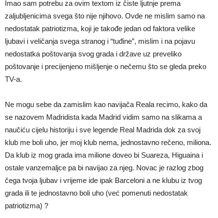
Imao sam potrebu za ovim textom iz čiste ljutnje prema
zaljubljenicima svega što nije njihovo. Ovde ne mislim samo na
nedostatak patriotizma, koji je takođe jedan od faktora velike
ljubavi i veličanja svega stranog i “tuđine”, mislim i na pojavu
nedostatka poštovanja svog grada i države uz preveliko
poštovanje i precijenjeno mišljenje o nečemu što se gleda preko
TV-a.
Ne mogu sebe da zamislim kao navijača Reala recimo, kako da
se nazovem Madridista kada Madrid vidim samo na slikama a
naučiću cijelu historiju i sve legende Real Madrida dok za svoj
klub me boli uho, jer moj klub nema, jednostavno rečeno, miliona.
Da klub iz mog grada ima milione doveo bi Suareza, Higuaina i
ostale vanzemaljce pa bi navijao za njeg. Novac je razlog zbog
čega tvoja ljubav i vrijeme ide ipak Barceloni a ne klubu iz tvog
grada ili te jednostavno boli uho (već pomenuti nedostatak
patriotizma) ?