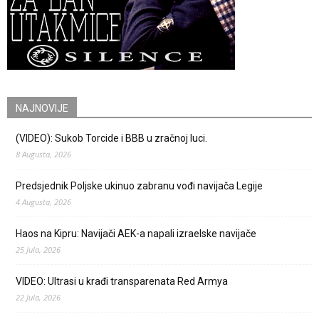
NAJNOVIJE
(VIDEO): Sukob Torcide i BBB u zračnoj luci.
8 Augusta, 2026
Predsjednik Poljske ukinuo zabranu vođi navijača Legije
4 Augusta, 2026
Haos na Kipru: Navijači AEK-a napali izraelske navijače
25 Jula, 2026
VIDEO: Ultrasi u krađi transparenata Red Armya
22 Jula, 2026