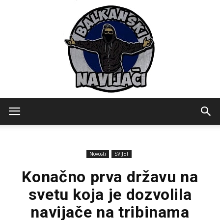
Balkanski
Novosti
SVIJET
Navijaci
Konačno prva državu na
svetu koja je dozvolila
navijače na tribinama