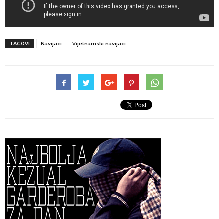
TAGOVI
Navijaci
Vijetnamski navijaci