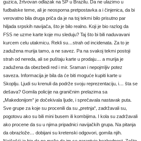
guzica, žrtvovan odlazak na SP u Brazilu. Da ne ulazimo u
fudbalske teme, ali je neosporna pretpostavka a i činjenica, da bi
verovatno bila druga priča da je na toj tekmi bilo prisutno par
hiljada srpskih navijača, što je bilo realno. Koji je bio razlog da
FSS ne uzme karte koje mu sleduju? Taj što bi bili naduvavani
kurcem celu utakmicu. Rekli su…strah od incidenata. Za to je
zadužena murija tamo, a ne savez. Pa na svakoj tekmi postoji
strah od nereda, ali se puštaju karte u prodaju… a murija je
zadužena da obezbedi red i mir. Sraman i nepojmljiv potez
saveza. Informacija je bila da će biti moguće kupiti karte u
Skoplju. Ljudi su krenuli da podrže svoju reprezentaciju, i… šta se
dešava? Gomila policije na graničnim prelazima sa
„Makedonijom“ je dočekivala ljude, i sprečavala nastavak puta.
Sve grupe za koje su procenili da su „pretnja“, zadržavali su,
pogotovu ako su bili mini busem ili kombijima. I kola su zadržavali
ako procene da su u njima pripadnici navijačkih grupa. Na pitanja
da obrazlože… dobijani su kretenski odgovori, gomila njih.
Najčešći je bio da ne može da im se garantuje bezbednost. Zašto