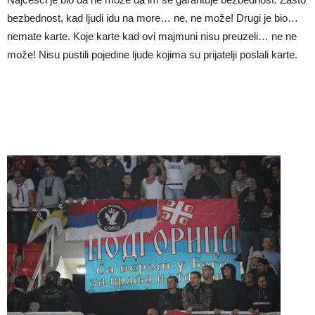
bezbednost, kad ljudi idu na more… ne, ne može! Drugi je bio…
nemate karte. Koje karte kad ovi majmuni nisu preuzeli… ne ne
može! Nisu pustili pojedine ljude kojima su prijatelji poslali karte.