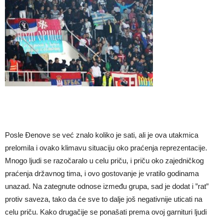
Posle Đenove se već znalo koliko je sati, ali je ova utakmica
prelomila i ovako klimavu situaciju oko praćenja reprezentacije.
Mnogo ljudi se razočaralo u celu priču, i priču oko zajedničkog
praćenja državnog tima, i ovo gostovanje je vratilo godinama
unazad. Na zategnute odnose između grupa, sad je dodat i ”rat”
protiv saveza, tako da će sve to dalje još negativnije uticati na
celu priču. Kako drugačije se ponašati prema ovoj garnituri ljudi