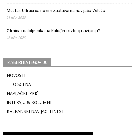
Mostar: Ultrasi sa novim zastavama navijača Veleža
21 Jula, 2026
Otmica maloljetnika na Kaluđerici zbog navijanja?
18 Jula, 2026
IZABERI KATEGORIJU
NOVOSTI
TIFO SCENA
NAVIJAČKE PRIČE
INTERVJU & KOLUMNE
BALKANSKI NAVIJACI FINEST