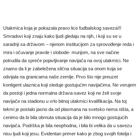
Utakmica koja je pokazala pravo lice fudbalskog saveza!!!
Smradovi koji znaju kako ljudi gledaju na njih, i koji su se u
saradnji sa državom – njenom institucijom za sprovođenje reda i
mira i očuvanje pravde i slobode- murijom, na sve načine
potrudila da spreče pojavljivanje navijača na ovoj utakmici. Ne
znamo da li je zabeležena slična situacija sa onom koja se
odvijala na granicama naše zemlje. Prvo što nije preuzet
kontigent ulaznica koji sleduje gostujućim navijačima. Ne verujem
da postoji i jedna normalna država-savez koji ne želi svoje
navijače na stadionu u vrlo bitnoj utakmici kvalifikacija. Na toj
tekmi je postalo jasno da od plasmana na svetsko nema ništa, a
cenimo da bi bila obrnuta situacija da je bilo mnogo gostujućih
navijača. Podrška je bila neophodna, i bila bi velika da u savezu
nisu ljudi koji jesu. Evidentan primer kako je zbog svojih fotelja i