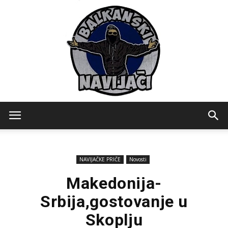
Balkanski
NAVIJAČKE PRIČE
Novosti
Navijaci
Makedonija-
Srbija,gostovanje u
Skoplju