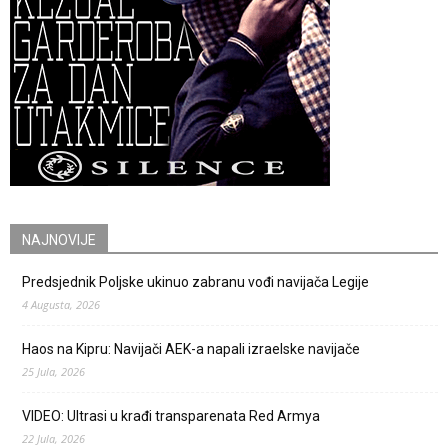
NAJNOVIJE
Predsjednik Poljske ukinuo zabranu vođi navijača Legije
4 Augusta, 2026
Haos na Kipru: Navijači AEK-a napali izraelske navijače
25 Jula, 2026
VIDEO: Ultrasi u krađi transparenata Red Armya
22 Jula, 2026