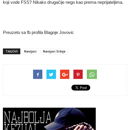
koji vode FSS? Nikako drugačije nego kao prema neprijateljima.
Preuzeto sa fb profila Blagoje Jovovic
TAGOVI
Navijaci
Navijaci Srbije