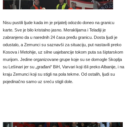
Nisu pustili ljude kada im je prijatelj odozdo doneo na granicu
karte. Sve je bilo kristalno jasno. Meraklijama i Teladiji je
zabranjeno da u narednih 24 časa pređu granicu. Dosta ljudi je
odustalo, a Zemunci su saznavši za situaciju, put nastavili preko
Kosova i Metohije, uz silne uajebancije tokom puta sa šiptarskom
murijom. Jedine organizovane grupe koje su se domogle Skoplja
su Lešinari jer su „građani“ BiH, Varvari koji išli preko Albanije, i na
kraju Zemunci koji su stigli na pola tekme. Od ostalih, ljudi su
pojedinačno samo uz sreću stigli dole.