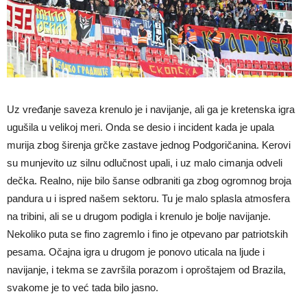
Uz vređanje saveza krenulo je i navijanje, ali ga je kretenska igra
ugušila u velikoj meri. Onda se desio i incident kada je upala
murija zbog širenja grčke zastave jednog Podgoričanina. Kerovi
su munjevito uz silnu odlučnost upali, i uz malo cimanja odveli
dečka. Realno, nije bilo šanse odbraniti ga zbog ogromnog broja
pandura u i ispred našem sektoru. Tu je malo splasla atmosfera
na tribini, ali se u drugom podigla i krenulo je bolje navijanje.
Nekoliko puta se fino zagremlo i fino je otpevano par patriotskih
pesama. Očajna igra u drugom je ponovo uticala na ljude i
navijanje, i tekma se završila porazom i oproštajem od Brazila,
svakome je to već tada bilo jasno.