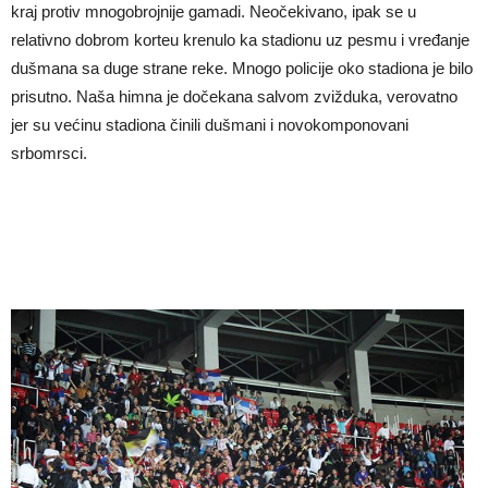
kraj protiv mnogobrojnije gamadi. Neočekivano, ipak se u
relativno dobrom korteu krenulo ka stadionu uz pesmu i vređanje
dušmana sa duge strane reke. Mnogo policije oko stadiona je bilo
prisutno. Naša himna je dočekana salvom zvižduka, verovatno
jer su većinu stadiona činili dušmani i novokomponovani
srbomrsci.