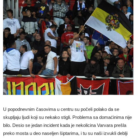
U popodnevnim časovima u centru su počeli polako da se
skupljaju ljudi koji su nekako stigli. Problema sa domaćinima nije
bilo. Desio se jedan incident kada je nekolicina Varvara prešla
preko mosta u deo naseljen šiptarima, i tu su naši izvukli deblji