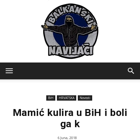
Balkanski
BiH
HRVATSKA
Novosti
Navijaci
Mamić kulira u BiH i boli
ga k
6 Juna, 2018