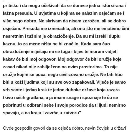
pritisku i da mogu očekivati da se donese jedna isforsirana i
lažna presuda. U uvjetima u kojima se nalazim osjećam se i
više nego dobro. Ne skrivam da nisam zgrožen, ali se dobro
osjećam. Presuda me iznenadila, ali ono što me emotivno čini
nesretnim i tužnim je obrazloženje. Da su mi izrekli duplu
kaznu, to za mene ništa ne bi značilo. Kada sam čuo
obrazloženje miješaju mi se tuga i bijes te moram vidjeti
kakav će biti moj odgovor. Moj odgovor će biti oružje koje
zasad nikad nije zabilježeno na ovim prostorima. To nije
oružje kojim se puca, nego civilizovano oružje. Ne bih htio
biti u koži ljudima koji su sve ovo zapakovali. Vijeće je samo
vrh sante i jedan krak te jedne duboke države koja razara
tkivo naših građana, a ja imam snage i spoznaje te ću se
pobrinuti u odbrani sebe i svoje porodice da ti ljudi nemirno
spavaju, a na kraju i završe u zatvoru”
Ovde gospodin govori da se osjeća dobro, nevin čovjek u državi