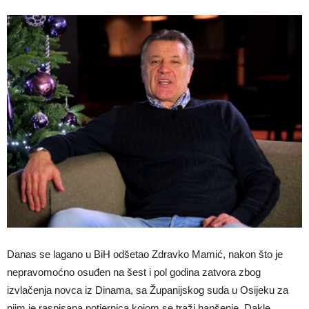
Danas se lagano u BiH odšetao Zdravko Mamić, nakon što je
nepravomoćno osuđen na šest i pol godina zatvora zbog
izvlačenja novca iz Dinama, sa Županijskog suda u Osijeku za
njim je raspisana potjernica kojom se traži hapšenje. Dakle,