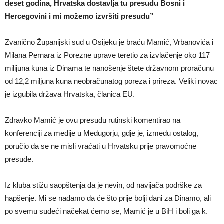
deset godina, Hrvatska dostavlja tu presudu Bosni i
Hercegovini i mi možemo izvršiti presudu”
Zvanično Županijski sud u Osijeku je braću Mamić, Vrbanovića i
Milana Pernara iz Porezne uprave teretio za izvlačenje oko 117
milijuna kuna iz Dinama te nanošenje štete državnom proračunu
od 12,2 miljuna kuna neobračunatog poreza i prireza. Veliki novac
je izgubila država Hrvatska, članica EU.
Zdravko Mamić je ovu presudu rutinski komentirao na
konferenciji za medije u Međugorju, gdje je, između ostalog,
poručio da se ne misli vraćati u Hrvatsku prije pravomoćne
presude.
Iz kluba stižu saopštenja da je nevin, od navijača podrške za
hapšenje. Mi se nadamo da će što prije bolji dani za Dinamo, ali
po svemu sudeći načekat ćemo se, Mamić je u BiH i boli ga k.