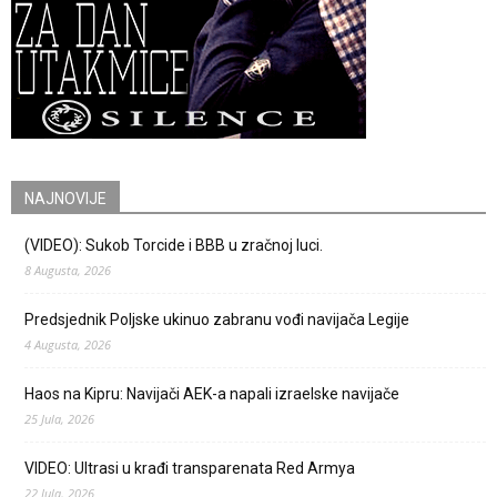
NAJNOVIJE
(VIDEO): Sukob Torcide i BBB u zračnoj luci.
8 Augusta, 2026
Predsjednik Poljske ukinuo zabranu vođi navijača Legije
4 Augusta, 2026
Haos na Kipru: Navijači AEK-a napali izraelske navijače
25 Jula, 2026
VIDEO: Ultrasi u krađi transparenata Red Armya
22 Jula, 2026