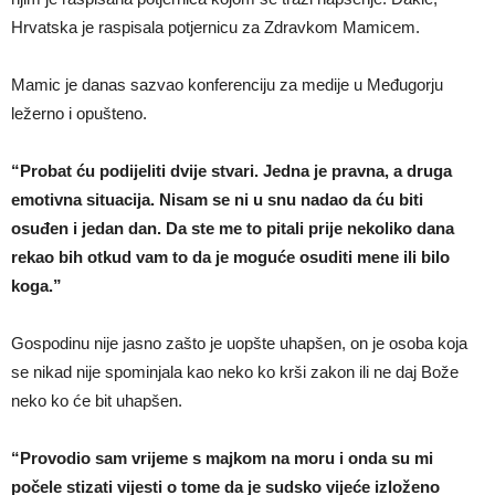
Hrvatska je raspisala potjernicu za Zdravkom Mamicem.
Mamic je danas sazvao konferenciju za medije u Međugorju
ležerno i opušteno.
“Probat ću podijeliti dvije stvari. Jedna je pravna, a druga
emotivna situacija. Nisam se ni u snu nadao da ću biti
osuđen i jedan dan. Da ste me to pitali prije nekoliko dana
rekao bih otkud vam to da je moguće osuditi mene ili bilo
koga.”
Gospodinu nije jasno zašto je uopšte uhapšen, on je osoba koja
se nikad nije spominjala kao neko ko krši zakon ili ne daj Bože
neko ko će bit uhapšen.
“Provodio sam vrijeme s majkom na moru i onda su mi
počele stizati vijesti o tome da je sudsko vijeće izloženo