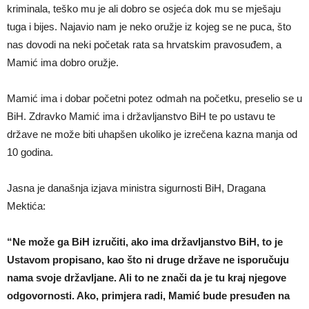
kriminala, teško mu je ali dobro se osjeća dok mu se mješaju
tuga i bijes. Najavio nam je neko oružje iz kojeg se ne puca, što
nas dovodi na neki početak rata sa hrvatskim pravosuđem, a
Mamić ima dobro oružje.
Mamić ima i dobar početni potez odmah na početku, preselio se u
BiH. Zdravko Mamić ima i državljanstvo BiH te po ustavu te
države ne može biti uhapšen ukoliko je izrečena kazna manja od
10 godina.
Jasna je današnja izjava ministra sigurnosti BiH, Dragana
Mektića:
“Ne može ga BiH izručiti, ako ima državljanstvo BiH, to je
Ustavom propisano, kao što ni druge države ne isporučuju
nama svoje državljane. Ali to ne znači da je tu kraj njegove
odgovornosti. Ako, primjera radi, Mamić bude presuđen na