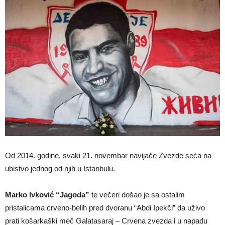
Od 2014. godine, svaki 21. novembar navijače Zvezde seća na
ubistvo jednog od njih u Istanbulu.
Marko Ivković “Jagoda”
te večeri došao je sa ostalim
pristalicama crveno-belih pred dvoranu “Abdi Ipekči” da uživo
prati košarkaški meč Galatasaraj – Crvena zvezda i u napadu