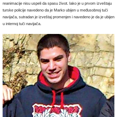
reanimacije nisu uspeli da spasu život. Iako je u prvom izveštaju
turske policije navedeno da je Marko ubijen u međusobnoj tuči
navijača, sutradan je izveštaj promenjen i navedeno je da je ubijen
u internoj tuči navijača.