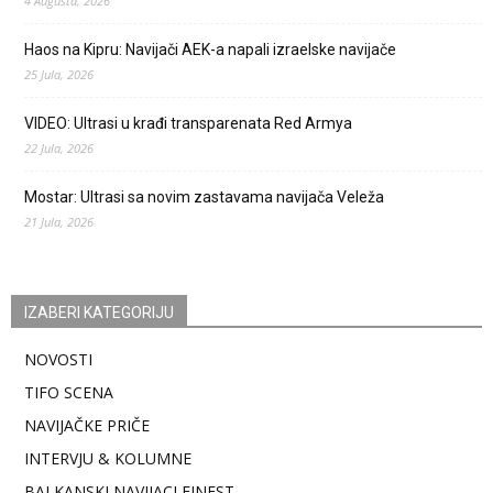
4 Augusta, 2026
Haos na Kipru: Navijači AEK-a napali izraelske navijače
25 Jula, 2026
VIDEO: Ultrasi u krađi transparenata Red Armya
22 Jula, 2026
Mostar: Ultrasi sa novim zastavama navijača Veleža
21 Jula, 2026
IZABERI KATEGORIJU
NOVOSTI
TIFO SCENA
NAVIJAČKE PRIČE
INTERVJU & KOLUMNE
BALKANSKI NAVIJACI FINEST