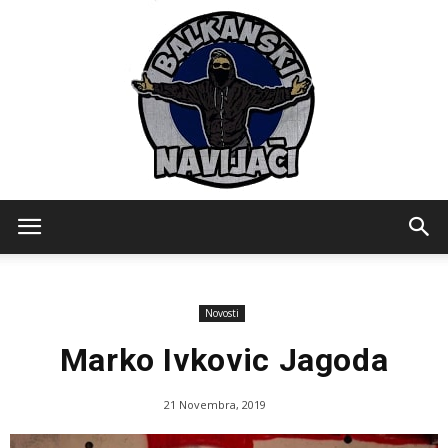
Balkanski
Novosti
Navijaci
Marko Ivkovic Jagoda
21 Novembra, 2019