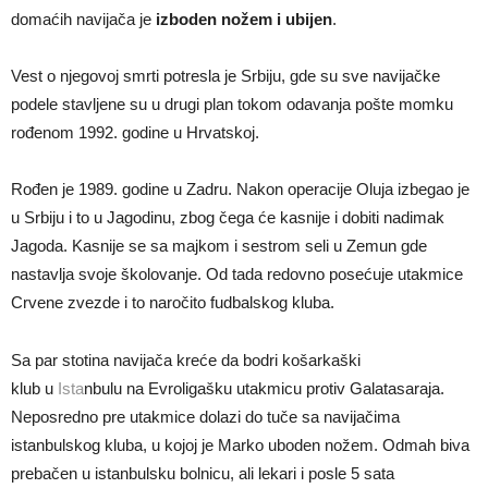
domaćih navijača je
izboden nožem i ubijen
.
Vest o njegovoj smrti potresla je Srbiju, gde su sve navijačke
podele stavljene su u drugi plan tokom odavanja pošte momku
rođenom 1992. godine u Hrvatskoj.
Rođen je 1989. godine u Zadru. Nakon operacije Oluja izbegao je
u Srbiju i to u Jagodinu, zbog čega će kasnije i dobiti nadimak
Jagoda. Kasnije se sa majkom i sestrom seli u Zemun gde
nastavlja svoje školovanje. Od tada redovno posećuje utakmice
Crvene zvezde i to naročito fudbalskog kluba.
Sa par stotina navijača kreće da bodri košarkaški
klub u
Ista
nbulu na Evroligašku utakmicu protiv Galatasaraja.
Neposredno pre utakmice dolazi do tuče sa navijačima
istanbulskog kluba, u kojoj je Marko uboden nožem. Odmah biva
prebačen u istanbulsku bolnicu, ali lekari i posle 5 sata