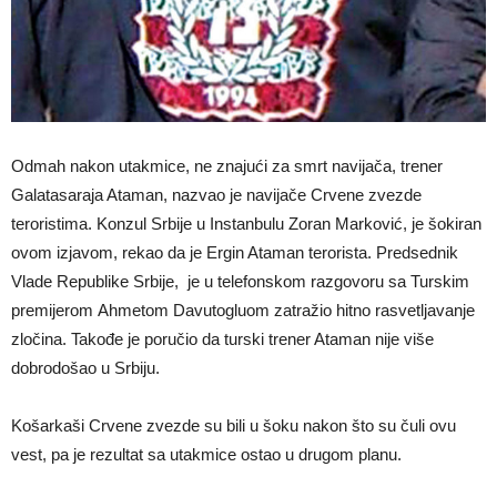
Odmah nakon utakmice, ne znajući za smrt navijača, trener
Galatasaraja Ataman, nazvao je navijače Crvene zvezde
teroristima. Konzul Srbije u Instanbulu Zoran Marković, je šokiran
ovom izjavom, rekao da je Ergin Ataman terorista. Predsednik
Vlade Republike Srbije, je u telefonskom razgovoru sa Turskim
premijerom Ahmetom Davutogluom zatražio hitno rasvetljavanje
zločina. Takođe je poručio da turski trener Ataman nije više
dobrodošao u Srbiju.
Košarkaši Crvene zvezde su bili u šoku nakon što su čuli ovu
vest, pa je rezultat sa utakmice ostao u drugom planu.