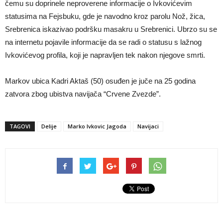
čemu su doprinele neproverene informacije o Ivkovićevim
statusima na Fejsbuku, gde je navodno kroz parolu Nož, žica,
Srebrenica iskazivao podršku masakru u Srebrenici. Ubrzo su se
na internetu pojavile informacije da se radi o statusu s lažnog
Ivkovićevog profila, koji je napravljen tek nakon njegove smrti.
Markov ubica Kadri Aktaš (50) osuđen je juče na 25 godina
zatvora zbog ubistva navijača “Crvene Zvezde”.
TAGOVI
Delije
Marko Ivkovic Jagoda
Navijaci