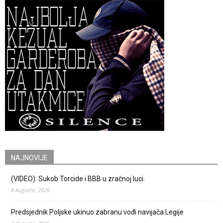
NAJNOVIJE
(VIDEO): Sukob Torcide i BBB u zračnoj luci.
8 Augusta, 2026
Predsjednik Poljske ukinuo zabranu vođi navijača Legije