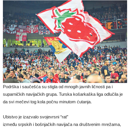
Podrška i saučešća su stigla od mnogih javnih ličnosti pa i
suparničkih navijačkih grupa. Turska košarkaška liga odlučila je
da svi mečevi tog kola počnu minutom ćutanja.
Ubistvo je izazvalo svojevrsni “rat”
između srpskih i bošnjačkih navijača na društvenim mrežama,