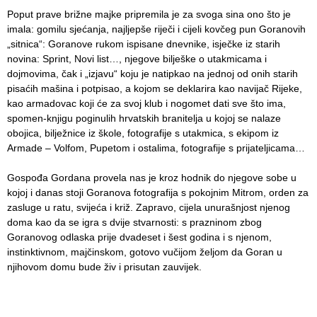
Poput prave brižne majke pripremila je za svoga sina ono što je
imala: gomilu sjećanja, najljepše riječi i cijeli kovčeg pun Goranovih
„sitnica“: Goranove rukom ispisane dnevnike, isječke iz starih
novina: Sprint, Novi list…, njegove bilješke o utakmicama i
dojmovima, čak i „izjavu“ koju je natipkao na jednoj od onih starih
pisaćih mašina i potpisao, a kojom se deklarira kao navijač Rijeke,
kao armadovac koji će za svoj klub i nogomet dati sve što ima,
spomen-knjigu poginulih hrvatskih branitelja u kojoj se nalaze
obojica, bilježnice iz škole, fotografije s utakmica, s ekipom iz
Armade – Volfom, Pupetom i ostalima, fotografije s prijateljicama…
Gospođa Gordana provela nas je kroz hodnik do njegove sobe u
kojoj i danas stoji Goranova fotografija s pokojnim Mitrom, orden za
zasluge u ratu, svijeća i križ. Zapravo, cijela unurašnjost njenog
doma kao da se igra s dvije stvarnosti: s prazninom zbog
Goranovog odlaska prije dvadeset i šest godina i s njenom,
instinktivnom, majčinskom, gotovo vučijom željom da Goran u
njihovom domu bude živ i prisutan zauvijek.