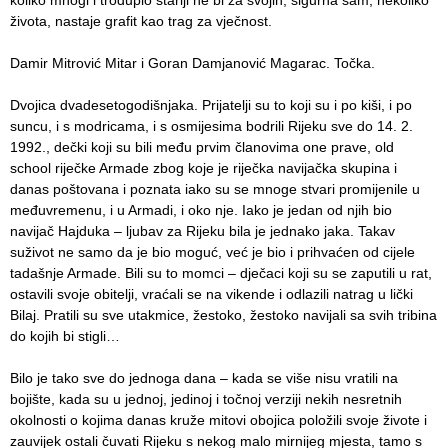
života, nastaje grafit kao trag za vječnost.
Damir Mitrović Mitar i Goran Damjanović Magarac. Točka.
Dvojica dvadesetogodišnjaka. Prijatelji su to koji su i po kiši, i po
suncu, i s modricama, i s osmijesima bodrili Rijeku sve do 14. 2.
1992., dečki koji su bili među prvim članovima one prave, old
school riječke Armade zbog koje je riječka navijačka skupina i
danas poštovana i poznata iako su se mnoge stvari promijenile u
međuvremenu, i u Armadi, i oko nje. Iako je jedan od njih bio
navijač Hajduka – ljubav za Rijeku bila je jednako jaka. Takav
suživot ne samo da je bio moguć, već je bio i prihvaćen od cijele
tadašnje Armade. Bili su to momci – dječaci koji su se zaputili u rat,
ostavili svoje obitelji, vraćali se na vikende i odlazili natrag u lički
Bilaj. Pratili su sve utakmice, žestoko, žestoko navijali sa svih tribina
do kojih bi stigli…
Bilo je tako sve do jednoga dana – kada se više nisu vratili na
bojište, kada su u jednoj, jedinoj i točnoj verziji nekih nesretnih
okolnosti o kojima danas kruže mitovi obojica položili svoje živote i
zauvijek ostali čuvati Rijeku s nekog malo mirnijeg mjesta, tamo s