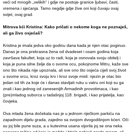
veći od mnogih „velikih“ i gdje ne postoje granice ljubavi, časti,
vremena i sjećanja. Tamo negdje gdje žive oni koji čuvaju ovaj
svijet, ovaj grad.
Mitrova kći Kristina: Kako pričati o nekome koga ne poznaješ,
ali ga živo osjećaš?
Kristina je imala jedva oko godinu dana kada je njen otac poginuo.
Danas je ona prekrasna žena od dvadeset i osam godina koja
završava fakultet, koja uz to radi, koja je osnovala svoju obitelj i
koja je puna silne želje da o svome ocu, pokojnome Mitru, kaže sve
ono što nikada nije upoznala, ali sve ono što osjeća cijeli svoj život
u svome srcu, kroz svoju krv i kroz svoje misli: njezin je otac bio
jedan od tih za koje će i danas stavljati ruku u vatru oni koji su ga
znali i kao jednog od zanesenijih Armadinih provotimaca, i kao
(pre)mladog suborca u tadašnjoj 118. brigadi, i kao prijatelja, kao
čovjeka.
Ova mlada žena dočekala nas je u jednom riječkom parkiću na
zapadnom dijelu grada, zajedno sa svojom dvogodišnjom kćeri. Oči
su joj bile pune suza, a u kutevima usana vijorila joj se ona neka
ponosna težina od koje je možda i htjela pobjeći preda mnom, ali