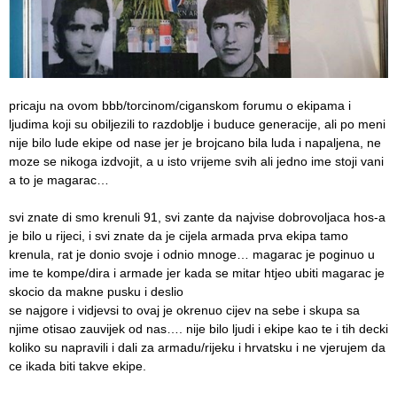
pricaju na ovom bbb/torcinom/ciganskom forumu o ekipama i
ljudima koji su obiljezili to razdoblje i buduce generacije, ali po meni
nije bilo lude ekipe od nase jer je brojcano bila luda i napaljena, ne
moze se nikoga izdvojit, a u isto vrijeme svih ali jedno ime stoji vani
a to je magarac…
svi znate di smo krenuli 91, svi zante da najvise dobrovoljaca hos-a
je bilo u rijeci, i svi znate da je cijela armada prva ekipa tamo
krenula, rat je donio svoje i odnio mnoge… magarac je poginuo u
ime te kompe/dira i armade jer kada se mitar htjeo ubiti magarac je
skocio da makne pusku i deslio
se najgore i vidjevsi to ovaj je okrenuo cijev na sebe i skupa sa
njime otisao zauvijek od nas…. nije bilo ljudi i ekipe kao te i tih decki
koliko su napravili i dali za armadu/rijeku i hrvatsku i ne vjerujem da
ce ikada biti takve ekipe.