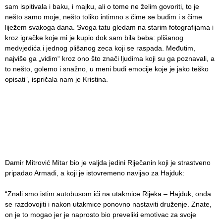
sam ispitivala i baku, i majku, ali o tome ne želim govoriti, to je
nešto samo moje, nešto toliko intimno s čime se budim i s čime
liježem svakoga dana. Svoga tatu gledam na starim fotografijama i
kroz igračke koje mi je kupio dok sam bila beba: plišanog
medvjedića i jednog plišanog zeca koji se raspada. Međutim,
najviše ga „vidim“ kroz ono što znači ljudima koji su ga poznavali, a
to nešto, golemo i snažno, u meni budi emocije koje je jako teško
opisati”, ispričala nam je Kristina.
Damir Mitrović Mitar bio je valjda jedini Riječanin koji je strastveno
pripadao Armadi, a koji je istovremeno navijao za Hajduk:
“Znali smo istim autobusom ići na utakmice Rijeka – Hajduk, onda
se razdovojiti i nakon utakmice ponovno nastaviti druženje. Znate,
on je to mogao jer je naprosto bio preveliki emotivac za svoje