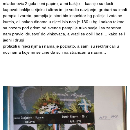
mladenovic 2 gola i oni papire, a mi baklje… kasnije su dosli
kupovati baklje u rijeku i ultras im je vodio navijanje, grobari su imali
pampia i zareta, pampiju je stari bio inspektor bg policije i zato se
kurcio, ali nakon dinama u rijeci islo nas je 130 u bg i nakon tekme
sa nozem pod grlom od svende pampi je tuko svoje i sa zaretom
nam pravio ‘drustvo’ do vinkovaca, a vratli se goli i bosi… kako se i
jedni i drugi
prolazili u rijeci njima i nama je poznato, a sami su rekli/pricali u
novinama koje mi se cine da su i na stranicama nasim…