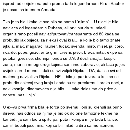
ispred radio rijeke na putu prema tada legendarnom Ri-u i Rauher
je dosao sa imenom Armada.
Tko je to bio i kako je sve bilo sa nama i ‘njima'… U rijeci je bilo
navijaca od legendarnih Rubesa, ali prvi put da su mladi
organizirano poceli navijati/putovati/transparente od 86 kada se
probudio jak osjecaj za rijeku i ovaj kraj… a ko je bio tamo znate:
ajkula, max, magarac, rauher, fucak, svenda, miro, misel, ja, coro,
ricardo, pupe, guzo, ante grm, crveni, javor, braca mitar, ekipe sa
potoka, g.vezice, skurinja i onda su 87/88 dosli smajla, kospic,
zuna, marin i mnogi drugi kojima sam ime zaboravio, ali faca je jos
uvijek ispred mene… dali su svi voljeli Rijeku – DA, dali su svi od
malenog navijali za Rijeku – NE… bilo je par tovara u kojima se
probudio osjecaj svog kraja i onda su se preokrenuli preko noci, a
neki kasnije, dinamovaca nije bilo… I tako dolazimo do price o
odnosu nas i ‘njih'…
U ex-yu prva firma bila je torca po svemu i oni su krenuli sa puno
direva, nas odnos sa njima je bio ok do one famozne tekme na
kantridi, ja sam bio u splitu par puta i kompa mi je tada bila ice,
camil, bebeli joso, mis, koji su bili mladi u diru sa morisonom,