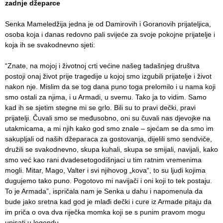
zadnje džeparce
Senka Mameledžija jedna je od Damirovih i Goranovih prijateljica,
osoba koja i danas redovno pali svijeće za svoje pokojne prijatelje i
koja ih se svakodnevno sjeti:
“Znate, na mojoj i životnoj crti većine našeg tadašnjeg društva
postoji onaj život prije tragedije u kojoj smo izgubili prijatelje i život
nakon nje. Mislim da se tog dana puno toga prelomilo i u nama koji
smo ostali za njima, i u Armadi, u svemu. Tako ja to vidim. Samo
kad ih se sjetim stegne mi se grlo. Bili su to pravi dečki, pravi
prijatelji. Čuvali smo se međusobno, oni su čuvali nas djevojke na
utakmicama, a mi njih kako god smo znale – sjećam se da smo im
sakupljali od naših džeparaca za gostovanja, dijelili smo sendviče,
družili se svakodnevno, skupa kuhali, skupa se smijali, navijali, kako
smo već kao rani dvadesetogodišnjaci u tim ratnim vremenima
mogli. Mitar, Mago, Valter i svi njihovog „kova“, to su ljudi kojima
dugujemo tako puno. Pogotovo mi navijači i oni koji to tek postaju.
To je Armada”, ispričala nam je Senka u dahu i napomenula da
bude jako sretna kad god je mlađi dečki i cure iz Armade pitaju da
im priča o ova dva riječka momka koji se s punim pravom mogu
upisati u legendu.