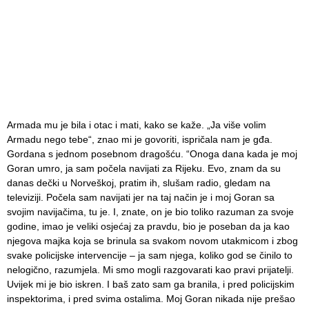
Armada mu je bila i otac i mati, kako se kaže. „Ja više volim
Armadu nego tebe“, znao mi je govoriti, ispričala nam je gđa.
Gordana s jednom posebnom dragošću. “Onoga dana kada je moj
Goran umro, ja sam počela navijati za Rijeku. Evo, znam da su
danas dečki u Norveškoj, pratim ih, slušam radio, gledam na
televiziji. Počela sam navijati jer na taj način je i moj Goran sa
svojim navijačima, tu je. I, znate, on je bio toliko razuman za svoje
godine, imao je veliki osjećaj za pravdu, bio je poseban da ja kao
njegova majka koja se brinula sa svakom novom utakmicom i zbog
svake policijske intervencije – ja sam njega, koliko god se činilo to
nelogično, razumjela. Mi smo mogli razgovarati kao pravi prijatelji.
Uvijek mi je bio iskren. I baš zato sam ga branila, i pred policijskim
inspektorima, i pred svima ostalima. Moj Goran nikada nije prešao