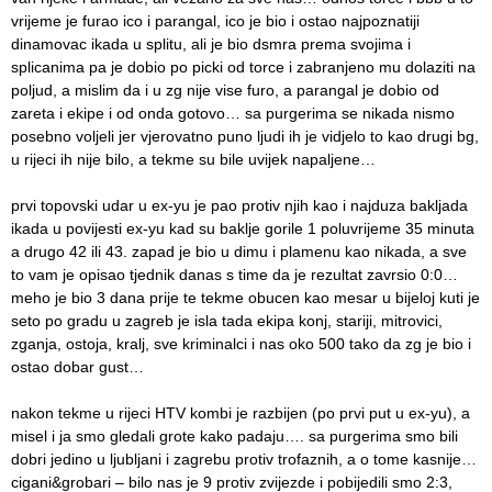
vrijeme je furao ico i parangal, ico je bio i ostao najpoznatiji
dinamovac ikada u splitu, ali je bio dsmra prema svojima i
splicanima pa je dobio po picki od torce i zabranjeno mu dolaziti na
poljud, a mislim da i u zg nije vise furo, a parangal je dobio od
zareta i ekipe i od onda gotovo… sa purgerima se nikada nismo
posebno voljeli jer vjerovatno puno ljudi ih je vidjelo to kao drugi bg,
u rijeci ih nije bilo, a tekme su bile uvijek napaljene…
prvi topovski udar u ex-yu je pao protiv njih kao i najduza bakljada
ikada u povijesti ex-yu kad su baklje gorile 1 poluvrijeme 35 minuta
a drugo 42 ili 43. zapad je bio u dimu i plamenu kao nikada, a sve
to vam je opisao tjednik danas s time da je rezultat zavrsio 0:0…
meho je bio 3 dana prije te tekme obucen kao mesar u bijeloj kuti je
seto po gradu u zagreb je isla tada ekipa konj, stariji, mitrovici,
zganja, ostoja, kralj, sve kriminalci i nas oko 500 tako da zg je bio i
ostao dobar gust…
nakon tekme u rijeci HTV kombi je razbijen (po prvi put u ex-yu), a
misel i ja smo gledali grote kako padaju…. sa purgerima smo bili
dobri jedino u ljubljani i zagrebu protiv trofaznih, a o tome kasnije…
cigani&grobari – bilo nas je 9 protiv zvijezde i pobijedili smo 2:3,