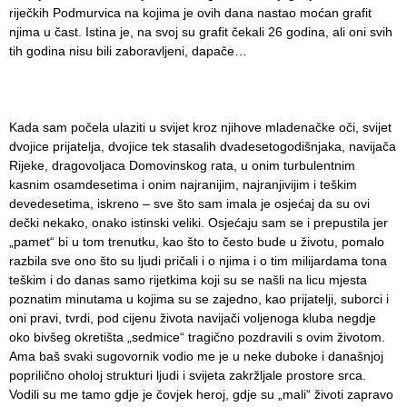
riječkih Podmurvica na kojima je ovih dana nastao moćan grafit
njima u čast. Istina je, na svoj su grafit čekali 26 godina, ali oni svih
tih godina nisu bili zaboravljeni, dapače…
Kada sam počela ulaziti u svijet kroz njihove mladenačke oči, svijet
dvojice prijatelja, dvojice tek stasalih dvadesetogodišnjaka, navijača
Rijeke, dragovoljaca Domovinskog rata, u onim turbulentnim
kasnim osamdesetima i onim najranijim, najranjivijim i teškim
devedesetima, iskreno – sve što sam imala je osjećaj da su ovi
dečki nekako, onako istinski veliki. Osjećaju sam se i prepustila jer
„pamet“ bi u tom trenutku, kao što to često bude u životu, pomalo
razbila sve ono što su ljudi pričali i o njima i o tim milijardama tona
teškim i do danas samo rijetkima koji su se našli na licu mjesta
poznatim minutama u kojima su se zajedno, kao prijatelji, suborci i
oni pravi, tvrdi, pod cijenu života navijači voljenoga kluba negdje
oko bivšeg okretišta „sedmice“ tragično pozdravili s ovim životom.
Ama baš svaki sugovornik vodio me je u neke duboke i današnjoj
poprilično oholoj strukturi ljudi i svijeta zakržljale prostore srca.
Vodili su me tamo gdje je čovjek heroj, gdje su „mali“ životi zapravo