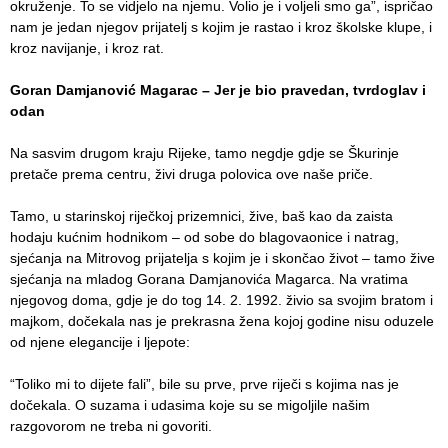
okruženje. To se vidjelo na njemu. Volio je i voljeli smo ga”, ispričao
nam je jedan njegov prijatelj s kojim je rastao i kroz školske klupe, i
kroz navijanje, i kroz rat.
Goran Damjanović Magarac – Jer je bio pravedan, tvrdoglav i
odan
Na sasvim drugom kraju Rijeke, tamo negdje gdje se Škurinje
pretače prema centru, živi druga polovica ove naše priče.
Tamo, u starinskoj riječkoj prizemnici, žive, baš kao da zaista
hodaju kućnim hodnikom – od sobe do blagovaonice i natrag,
sjećanja na Mitrovog prijatelja s kojim je i skončao život – tamo žive
sjećanja na mladog Gorana Damjanovića Magarca. Na vratima
njegovog doma, gdje je do tog 14. 2. 1992. živio sa svojim bratom i
majkom, dočekala nas je prekrasna žena kojoj godine nisu oduzele
od njene elegancije i ljepote:
“Toliko mi to dijete fali”, bile su prve, prve riječi s kojima nas je
dočekala. O suzama i udasima koje su se migoljile našim
razgovorom ne treba ni govoriti.