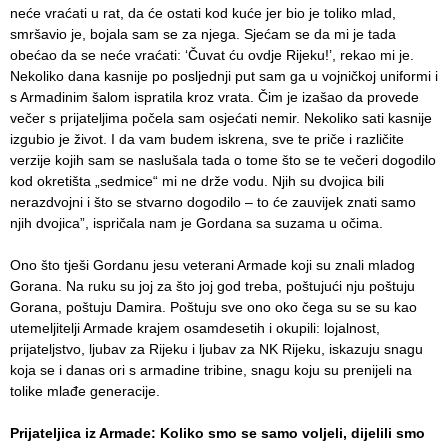
neće vraćati u rat, da će ostati kod kuće jer bio je toliko mlad,
smršavio je, bojala sam se za njega. Sjećam se da mi je tada
obećao da se neće vraćati: ‘Čuvat ću ovdje Rijeku!’, rekao mi je.
Nekoliko dana kasnije po posljednji put sam ga u vojničkoj uniformi i
s Armadinim šalom ispratila kroz vrata. Čim je izašao da provede
večer s prijateljima počela sam osjećati nemir. Nekoliko sati kasnije
izgubio je život. I da vam budem iskrena, sve te priče i različite
verzije kojih sam se naslušala tada o tome što se te večeri dogodilo
kod okretišta „sedmice“ mi ne drže vodu. Njih su dvojica bili
nerazdvojni i što se stvarno dogodilo – to će zauvijek znati samo
njih dvojica”, ispričala nam je Gordana sa suzama u očima.
Ono što tješi Gordanu jesu veterani Armade koji su znali mladog
Gorana. Na ruku su joj za što joj god treba, poštujući nju poštuju
Gorana, poštuju Damira. Poštuju sve ono oko čega su se su kao
utemeljitelji Armade krajem osamdesetih i okupili: lojalnost,
prijateljstvo, ljubav za Rijeku i ljubav za NK Rijeku, iskazuju snagu
koja se i danas ori s armadine tribine, snagu koju su prenijeli na
tolike mlađe generacije.
Prijateljica iz Armade: Koliko smo se samo voljeli, dijelili smo