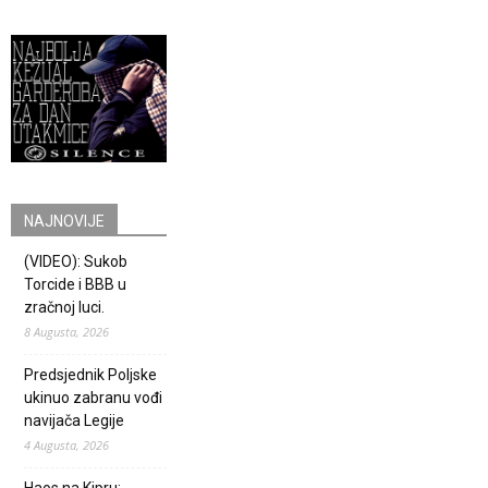
NAJNOVIJE
(VIDEO): Sukob
Torcide i BBB u
zračnoj luci.
8 Augusta, 2026
Predsjednik Poljske
ukinuo zabranu vođi
navijača Legije
4 Augusta, 2026