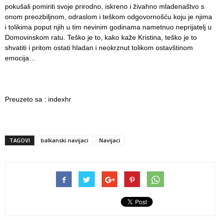
pokušali pomiriti svoje prirodno, iskreno i živahno mladenaštvo s
onom preozbiljnom, odraslom i teškom odgovornošću koju je njima
i tolikima poput njih u tim nevinim godinama nametnuo neprijatelj u
Domovinskom ratu. Teško je to, kako kaže Kristina, teško je to
shvatiti i pritom ostati hladan i neokrznut tolikom ostavštinom
emocija…
Preuzeto sa : indexhr
TAGOVI
balkanski navijaci
Navijaci