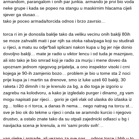
armandom, parangalom i onih par junkia. armando je prvi bio voda
neke grupe i kada se popeo na stangu u maskirnim hlacama cijeli
sjever ga slusao…
tako je poceo armada/torcida odnos i brzo zavrsio…
torca ri im je donosila baklje tako da veliku vecinu onih baklji 80ih
se moze zahvaliti mati i par njih sa otoka raba/paga koji su studirali
u rijeci, a matu su odje*bali splicani nakon kupa u bg jer nije donio
dovoljno baklji… mate je radio u viktor lencu i od tuda je maznjavo,
ali isto tako je bio smrad koji je radio za murju i mene doveo da
upoznam jednom njegovog prijatelja, a ono inspektor visoki i crni
kojega je 90-ih zamjenio bozo… problem je bio u tome sta 2 noci
prije kupa ja i martin sa drenove, smo iz luke uzeli 60 baklji, 30
raketa i 20 dimnih i to je krenulo za bg, a dio toga je izgorio u
zagrebu na kolodvoru, a kako je izgledalo purger i dinamo_zg vam
mogu napisati par rijeci… gorio je cjeli vlak od ulaska do izlaska iz
zg… toliko o ri torca, a danas ih nema… nego natrag na torcu st…
sve je bio ok do tekme u rijeci i onda se aramndo kurcio i njegovo
drustvo, a ostalo znate tako da su otpali zajednicki odlasci u bg i
navijacka scena je krenula, a mi ‘sami protiv svih'…
van rijeke i armade, ali vezano za sve nas… odnos torce i bbb u to