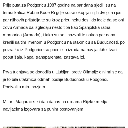
Prije puta za Podgoricu 1987 godine na par dana sjedili su na
terasi kafica Robne Kuce Ri gdje su se okupljali njih dvojica i jos
par njihovih prijatelja te su kroz pricu neku dosli do ideje da se oni
zovu Armada da izgledaju nesto tipa kao Španjolska ratna
mornarica (Armada), i tako su se i nazvali te nakon par dana
krenili sa tim imenom u Podgoricu na utakmicu sa Buducnosti, po
povratku iz Podgorice su poceli sa izradama navijackih stvari
poput šala, kapa, transparenata, zastava itd.
Prva tucnjava se dogodila u Ljubljani protiv Olimpije cini mi se da
je to bila utakmica odmah poslije Buducnosti u Podgorici.
Pocivali u miru bozjem
Mitar i Magarac se i dan danas na ulicama Rijeke medju
navijacima izgovara sa punim postovanjem