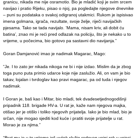
granicu, nikada me nije osramotio. Bio je mladić koji je svim srcem
navijao i pratio Rijeku, pisao o njoj, pa pogledajte njegove dnevnike
– puni su podataka o svakoj odigranoj utakmici. Rukom je ispisivao
imena golmana, igrača, rezultate, svoje želje, riječi navijačkih
pjesama. Tako se tada navijalo. ‘Mama, nisam kriv, ali dobit ću
batina’, znao mi je reći pred odlazak na policiju, što je nekako u to
vrijeme, u počecima, bio gotovo pa sastavni dio navijanja.”
Goran Damjanović imao je nadimak Magarac, Mago:
“Je. I to zato jer nikada nikoga ne bi i nije izdao. Mislim da je zbog
toga puno puta primio udarce koje nije zaslužio. Ali, on vam je bio
takav, lojalan i tvrdoglav kao pravi magarac, pa od tuda i njegov
nadimak.
I Goran je, baš kao i Mitar, bio mladi, tek dvadesetjednogodišnji
pripadnik 118. brigade HV-a. U rat je, kaže nam njegova majka,
otišao jer je otišlo i toliko njegovih prijatelja. Iako je bio mlad, bio je
srčan, nije mogao sjediti kod kuće i pratiti svoje prijatelje u rat.
Morao je za njima.”
“Brat mu je u to vrijeme još uvijek služio redovan vojni rok u vojsci