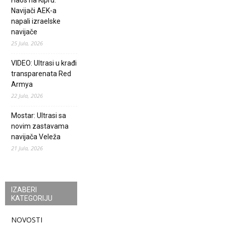
Haos na Kipru:
Navijači AEK-a
napali izraelske
navijače
25 Jula, 2026
VIDEO: Ultrasi u krađi
transparenata Red
Armya
22 Jula, 2026
Mostar: Ultrasi sa
novim zastavama
navijača Veleža
21 Jula, 2026
IZABERI
KATEGORIJU
NOVOSTI