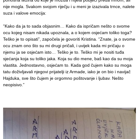
nije mogla. Svakom svojom riječju i u meni je izazivala trnce, nalete
suza i valove emocija:
“Kako da ja to sada objasnim… Kako da ispričam nešto o svome
ocu kojeg nisam nikada upoznala, a o kojem osjećam toliko toga?
Teško je to opisati”, započela je govoriti Kristina. “Znate, ja o svome
ocu znam ono što su mi drugi pričali, i uvijek kada mi pričaju o
njemu ja se osjećam isto… Teško je to. Teško mi je nositi tuđa
sjećanja koja su toliko jaka. Koja su dio mene, baš kao da su moja
vlastita. Jednostavno, osjećam to. Kada god čujem kako su moga
tatu doživljavali njegovi prijatelji iz Armade, iako je on bio i navijač
Hajduka, sve što čujem je orgomno poštovanje i ljubav. Nešto
neopisivo.”