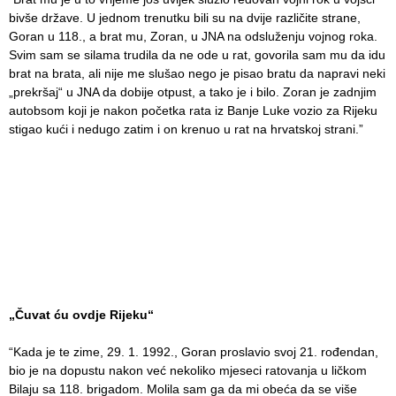
bivše države. U jednom trenutku bili su na dvije različite strane,
Goran u 118., a brat mu, Zoran, u JNA na odsluženju vojnog roka.
Svim sam se silama trudila da ne ode u rat, govorila sam mu da idu
brat na brata, ali nije me slušao nego je pisao bratu da napravi neki
„prekršaj“ u JNA da dobije otpust, a tako je i bilo. Zoran je zadnjim
autobsom koji je nakon početka rata iz Banje Luke vozio za Rijeku
stigao kući i nedugo zatim i on krenuo u rat na hrvatskoj strani.”
„Čuvat ću ovdje Rijeku“
“Kada je te zime, 29. 1. 1992., Goran proslavio svoj 21. rođendan,
bio je na dopustu nakon već nekoliko mjeseci ratovanja u ličkom
Bilaju sa 118. brigadom. Molila sam ga da mi obeća da se više