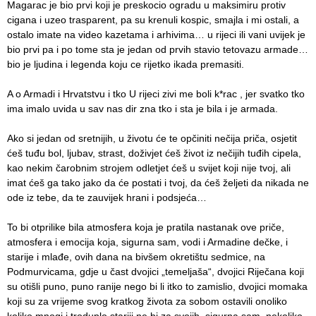
Magarac je bio prvi koji je preskocio ogradu u maksimiru protiv
cigana i uzeo trasparent, pa su krenuli kospic, smajla i mi ostali, a
ostalo imate na video kazetama i arhivima… u rijeci ili vani uvijek je
bio prvi pa i po tome sta je jedan od prvih stavio tetovazu armade…
bio je ljudina i legenda koju ce rijetko ikada premasiti.
A o Armadi i Hrvatstvu i tko U rijeci zivi me boli k*rac , jer svatko tko
ima imalo uvida u sav nas dir zna tko i sta je bila i je armada.
Ako si jedan od sretnijih, u životu će te opčiniti nečija priča, osjetit
ćeš tuđu bol, ljubav, strast, doživjet ćeš život iz nečijih tuđih cipela,
kao nekim čarobnim strojem odletjet ćeš u svijet koji nije tvoj, ali
imat ćeš ga tako jako da će postati i tvoj, da ćeš željeti da nikada ne
ode iz tebe, da te zauvijek hrani i podsjeća…
To bi otprilike bila atmosfera koja je pratila nastanak ove priče,
atmosfera i emocija koja, sigurna sam, vodi i Armadine dečke, i
starije i mlađe, ovih dana na bivšem okretištu sedmice, na
Podmurvicama, gdje u čast dvojici „temeljaša“, dvojici Riječana koji
su otišli puno, puno ranije nego bi li itko to zamislio, dvojici momaka
koji su za vrijeme svog kratkog života za sobom ostavili onoliko
koliko mnogi i troduplo stariji ne bi za svojih, sigurna sam, nekoliko