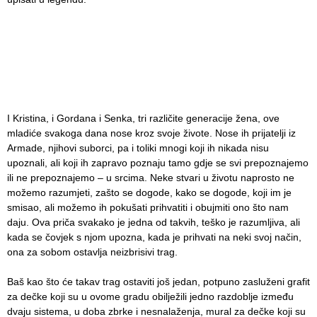
I Kristina, i Gordana i Senka, tri različite generacije žena, ove
mladiće svakoga dana nose kroz svoje živote. Nose ih prijatelji iz
Armade, njihovi suborci, pa i toliki mnogi koji ih nikada nisu
upoznali, ali koji ih zapravo poznaju tamo gdje se svi prepoznajemo
ili ne prepoznajemo – u srcima. Neke stvari u životu naprosto ne
možemo razumjeti, zašto se dogode, kako se dogode, koji im je
smisao, ali možemo ih pokušati prihvatiti i obujmiti ono što nam
daju. Ova priča svakako je jedna od takvih, teško je razumljiva, ali
kada se čovjek s njom upozna, kada je prihvati na neki svoj način,
ona za sobom ostavlja neizbrisivi trag.
Baš kao što će takav trag ostaviti još jedan, potpuno zasluženi grafit
za dečke koji su u ovome gradu obilježili jedno razdoblje između
dvaju sistema, u doba zbrke i nesnalaženja, mural za dečke koji su